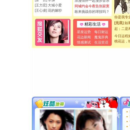
[誓 言] 求佛
浪漫情怀一起漫步音乐
[元旦]
看
[王力宏] 大城小爱
同城约会今夜告别寂寞
断电。爱
[王心凌] 花的嫁纱
敢来挑战你的球技吗？
你是我专
[元旦]
如
精彩生活
起；二是
星座运势
每日财运
离。水晶
今日运程
花边新闻
魔鬼辞典
[元旦]
当
桃花运，
情感测试
生活笑话
泣，这痛
卖了。水
[春节]
风
颜！冬去
道一声平
[春节]
传
片叶子是
送你一棵
[圣诞节]
你太多，
要平安！
[圣诞节]
能正大光明
都要快乐噢
[圣诞节]