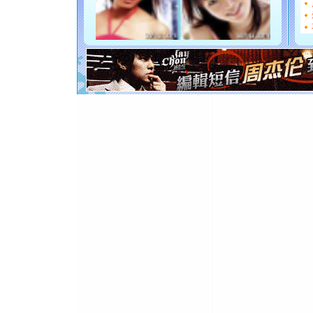
如意,快乐
[元旦]
看
断电。爱
你是我专
[元旦]
如
起；二是
离。水晶
[元旦]
当
泣，这痛
卖了。水
[春节]
风
颜！冬去
道一声平
[春节]
传
片叶子是
送你一棵