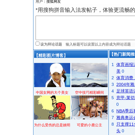
用户：
*用搜狗拼音输入法发帖子，体验更流畅的
设为辩论话题
【热门新闻推
【精彩图片博客】
1
体育画报
美
0
2
体育消费
3
2004
4
足球英语
中国女网的大个美女
空中技巧精彩瞬间
5
意甲-莱切
0
6
NBA季
7
雅典奥运
8
只支撑1
为什么受伤的总是姚明
可爱的小鹿公主
头
0