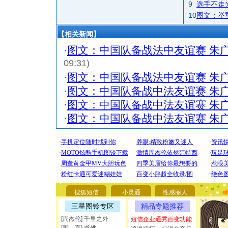
9
选手不走
10
图文：举
【相关新闻】
·
图文：中国队备战法中友谊赛 朱
09:31)
·
图文：中国队备战法中友谊赛 朱
·
图文：中国队备战中法友谊赛 朱
·
图文：中国队备战中法友谊赛 朱
·
图文：中国队备战中法友谊赛 朱
[圣诞节]
你太多，
要平安！
[圣诞节]
搜狐短信
小灵通
性感丽人
能正大光明
都要快乐噢
三星图铃专区
精品专题推荐
[圣诞节]
[周杰伦] 千里之外
短信企业通秀百变功能
如意,快乐