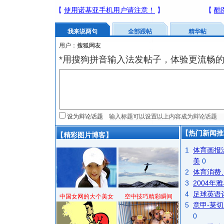
我来说两句
全部跟帖
精华帖
用户：
*用搜狗拼音输入法发帖子，体验更流畅的
设为辩论话题
【热门新闻推
【精彩图片博客】
1
体育画报
美
0
2
体育消费
3
2004
4
足球英语
中国女网的大个美女
空中技巧精彩瞬间
5
意甲-莱切
0