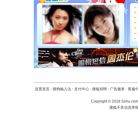
要平安！
[圣诞节]
能正大光明
都要快乐噢
[圣诞节]
如意,快乐
[元旦]
看
断电。爱
你是我专
[元旦]
如
起；二是
离。水晶
[元旦]
当
泣，这痛
卖了。水
设置首页
-
搜狗输入法
-
支付中心
-
搜狐招聘
-
广告服务
-
客服
[春节]
风
颜！冬去
Copyright
©
2018 Sohu.com 
道一声平
搜狐不良信息举
[春节]
传
片叶子是
送你一棵