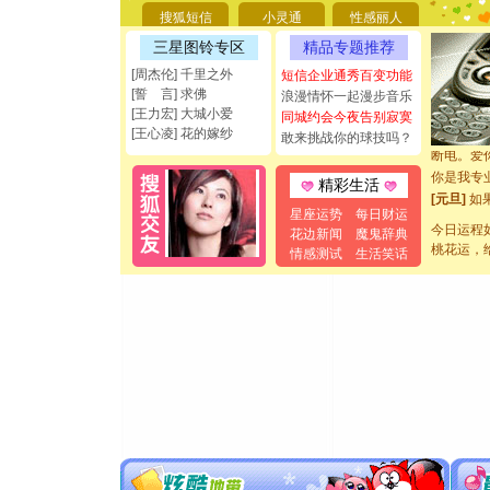
搜狐短信
小灵通
性感丽人
[圣诞节]
能正大光明
三星图铃专区
精品专题推荐
都要快乐噢
[周杰伦] 千里之外
短信企业通秀百变功能
[圣诞节]
[誓 言] 求佛
浪漫情怀一起漫步音乐
如意,快乐
[王力宏] 大城小爱
同城约会今夜告别寂寞
[元旦]
看
[王心凌] 花的嫁纱
敢来挑战你的球技吗？
断电。爱
你是我专
精彩生活
[元旦]
如
星座运势
每日财运
起；二是
今日运程
花边新闻
魔鬼辞典
离。水晶
桃花运，
情感测试
生活笑话
[元旦]
当
泣，这痛
卖了。水
[春节]
风
颜！冬去
道一声平
[春节]
传
片叶子是
送你一棵
[圣诞节]
你太多，