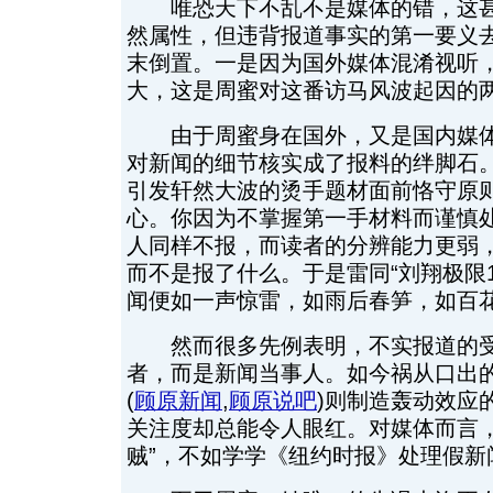
唯恐天下不乱不是媒体的错，这甚
然属性，但违背报道事实的第一要义
末倒置。一是因为国外媒体混淆视听
大，这是周蜜对这番访马风波起因的
由于周蜜身在国外，又是国内媒体
对新闻的细节核实成了报料的绊脚石
引发轩然大波的烫手题材面前恪守原
心。你因为不掌握第一手材料而谨慎
人同样不报，而读者的分辨能力更弱
而不是报了什么。于是雷同“刘翔极限1
闻便如一声惊雷，如雨后春笋，如百
然而很多先例表明，不实报道的受
者，而是新闻当事人。如今祸从口出
(
顾原新闻
,
顾原说吧
)
则制造轰动效应
关注度却总能令人眼红。对媒体而言，
贼”，不如学学《纽约时报》处理假新