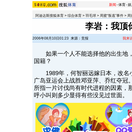
新闻
-
体育
-
娱
阿迪达斯搜狐体育
>
综合体育
>
羽毛球
>
周蜜“叛逃”事件
>
周
李岩：我顶
2006年08月10日01:23
来源：竞报
我来
如果一个人不能选择他的出生地，
国籍？
1989年，何智丽远嫁日本，改名
广岛亚运会上战胜邓亚萍、乔红夺冠
所指一片讨伐尚有时代进程的因素，
呼小叫则多少显得有些没见过世面。