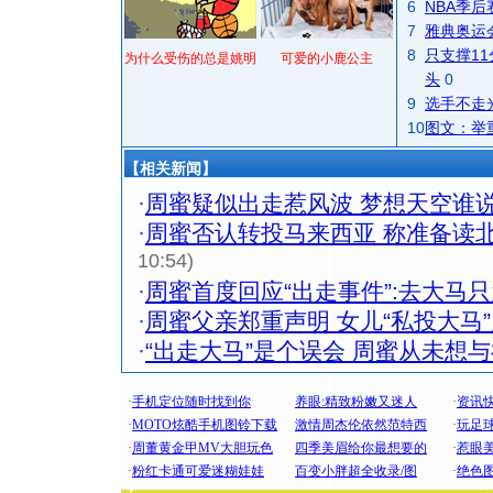
6
NBA季
7
雅典奥运
8
只支撑1
为什么受伤的总是姚明
可爱的小鹿公主
头
0
9
选手不走
10
图文：举
【相关新闻】
·
周蜜疑似出走惹风波 梦想天空谁
·
周蜜否认转投马来西亚 称准备读
10:54)
·
周蜜首度回应“出走事件”:去大马
·
周蜜父亲郑重声明 女儿“私投大马
·
“出走大马”是个误会 周蜜从未想
[圣诞节]
你太多，
要平安！