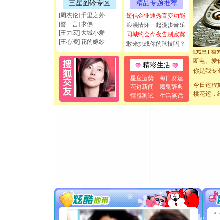
三星图铃专区
精品专题推荐
能正大光明
[周杰伦] 千里之外
短信企业通秀百变功能
都要快乐噢
[誓 言] 求佛
浪漫情怀一起漫步音乐
[圣诞节]
[王力宏] 大城小爱
同城约会今夜告别寂寞
如意,快乐
[王心凌] 花的嫁纱
敢来挑战你的球技吗？
[元旦]
看
断电。爱
精彩生活
你是我专
[元旦]
如
星座运势
每日财运
今日运程
起；二是
花边新闻
魔鬼辞典
桃花运，
情感测试
生活笑话
离。水晶
[元旦]
当
泣，这痛
卖了。水
[春节]
风
颜！冬去
道一声平
[春节]
传
片叶子是
送你一棵
[圣诞节]
你太多，
要平安！