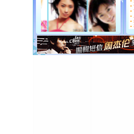
[圣诞节]
能正大光明
都要快乐噢
[圣诞节]
如意,快乐
[元旦]
看
断电。爱
你是我专
[元旦]
如
起；二是
离。水晶
[元旦]
当
泣，这痛
卖了。水
[春节]
风
颜！冬去
道一声平
[春节]
传
片叶子是
送你一棵