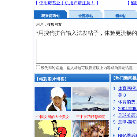
我来说两句
全部跟帖
精华帖
用户：
*用搜狗拼音输入法发帖子，体验更流畅的
设为辩论话题
【热门新闻推
【精彩图片博客】
1
体育画报
美
0
2
体育消费
3
2004
4
足球英语
中国女网的大个美女
空中技巧精彩瞬间
5
意甲-莱切
0
6
NBA季