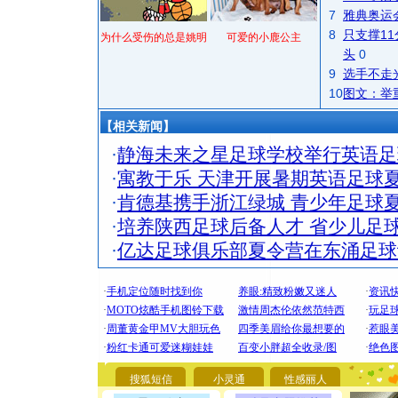
7
雅典奥运
8
只支撑1
为什么受伤的总是姚明
可爱的小鹿公主
头
0
9
选手不走
10
图文：举
【相关新闻】
·
静海未来之星足球学校举行英语足
·
寓教于乐 天津开展暑期英语足球
·
肯德基携手浙江绿城 青少年足球
·
培养陕西足球后备人才 省少儿足
·
亿达足球俱乐部夏令营在东涌足球
[圣诞节]
你太多，
要平安！
搜狐短信
小灵通
性感丽人
[圣诞节]