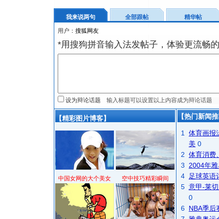
我来说两句
全部跟帖
精华帖
用户：
*用搜狗拼音输入法发帖子，体验更流畅的
设为辩论话题
【热门新闻推
【精彩图片博客】
1
体育画报
美
0
2
体育消费
3
2004
4
足球英语
中国女网的大个美女
空中技巧精彩瞬间
5
意甲-莱切
0
6
NBA季