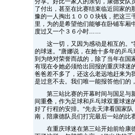
分享。好比一家人的亲切，康德女队
了付出，甚至在比赛结束临近回家的
豫的一人掏出１０００块钱，把这三
里，为的是希望他们能够在卧铺车厢
度过又一个３６小时……
这一切，又因为感动是相互的。“
的球迷。”唐娜说，在她十多年的乒乓
到为绝对荣誉而战的，除了当年在国
有现在令她必须给出回报的重庆球迷的
爸爸差不多了，还这么老远地赶来为
是过意不去。我们唯一能报答他们的，
第三站比赛的开幕时间与国足与新
间重叠，作为足球和乒乓球双重球迷
好了行程的安排。“先去天津看国家队
南，陪康德队员们打完最后一站的比赛
在重庆球迷在第三站开始前给康德