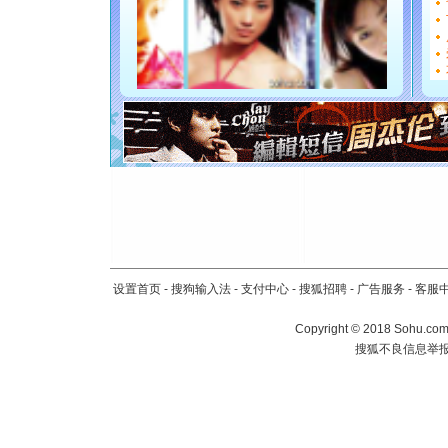
能正大光明
都要快乐噢
[圣诞节]
如意,快乐
[元旦]
看
断电。爱
你是我专
[元旦]
如
起；二是
离。水晶
[元旦]
当
泣，这痛
卖了。水
[春节]
风
颜！冬去
设置首页
-
搜狗输入法
-
支付中心
-
搜狐招聘
-
广告服务
-
客服
道一声平
[春节]
传
Copyright
©
2018 Sohu.com 
片叶子是
搜狐不良信息举
送你一棵