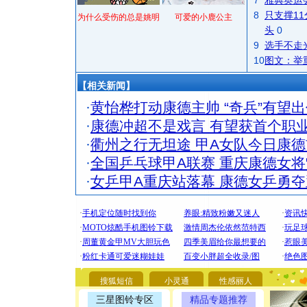
7
雅典奥运
8
只支撑1
为什么受伤的总是姚明
可爱的小鹿公主
头
0
9
选手不走
10
图文：举
【相关新闻】
·
黄怡桦打动康德主帅 “奇兵”有望
·
康德冲超不是戏言 有望获首个职
·
衢州之行无坦途 甲A女队今日康德
·
全国乒乓球甲A联赛 重庆康德女将
·
女乒甲A重庆站落幕 康德女乒勇夺
[圣诞节]
你太多，
要平安！
搜狐短信
小灵通
性感丽人
[圣诞节]
三星图铃专区
精品专题推荐
能正大光明