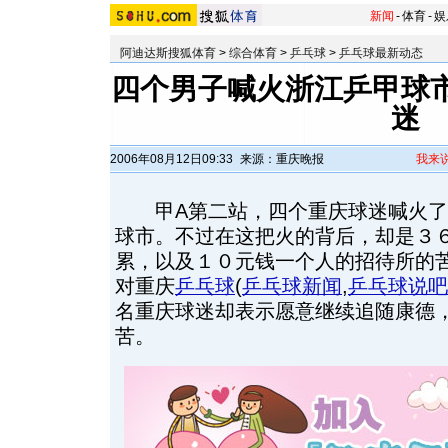
新闻
-
体育
-
娱
阿迪达斯搜狐体育
>
综合体育
>
乒乓球
>
乒乓球最新动态
四个男子喊火浙江乒甲球市
迷
2006年08月12日09:33
来源：重庆晚报
我来
甲A第二站，四个重庆球迷喊火了
球市。不过在这把火的背后，却是３
累，以及１０元钱一个人的招待所的
对重庆
乒乓球
(
乒乓球新闻
,
乒乓球说吧
名重庆球迷却表示愿意继续追随康德
苦。