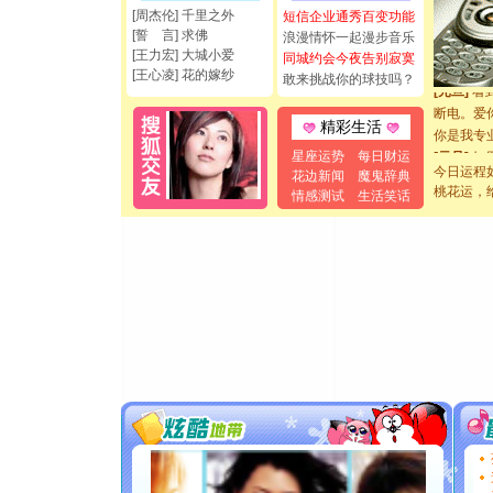
[周杰伦] 千里之外
短信企业通秀百变功能
都要快乐噢
[誓 言] 求佛
浪漫情怀一起漫步音乐
[圣诞节]
[王力宏] 大城小爱
同城约会今夜告别寂寞
如意,快乐
[王心凌] 花的嫁纱
敢来挑战你的球技吗？
[元旦]
看
断电。爱
精彩生活
你是我专
[元旦]
如
星座运势
每日财运
起；二是
今日运程
花边新闻
魔鬼辞典
桃花运，
离。水晶
情感测试
生活笑话
[元旦]
当
泣，这痛
卖了。水
[春节]
风
颜！冬去
道一声平
[春节]
传
片叶子是
送你一棵
[圣诞节]
你太多，
要平安！
[圣诞节]