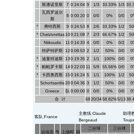
斯潘诺里斯
7
0:24:04
9
1/3
33.33%
1/3
33.
瓦西罗波尔
8
0:00:20
0
0/0
0%
0/0
0
斯
*
弗特西斯
9
0:24:53
8
2/6
33.33%
1/2
5
*
Chatzivrettas
10
0:21:08
7
2/3
66.67%
1/2
5
Ntikoudis
11
0:14:33
4
0/0
0%
0/2
0
特萨特萨斯
12
0:08:53
2
1/2
50%
0/0
0
*
迪曼特迪斯
13
0:19:35
2
1/1
100%
0/0
0
*
帕帕罗卡斯
14
0:22:03
11
5/9
55.56%
0/0
0
*
卡西奥西斯
15
0:16:24
5
1/1
100%
1/2
5
Schortsanitis
20
0:04:36
3
1/2
50%
0/0
0
Greece
队
0:00:00
0
0/0
0%
0/0
0
合 计
68
20/34
58.82%
5/13
38.
主教练:Claude
助理教练
客队:France
Bergeaud
Toupa
二分球
三分球
运动员
号
上场时
得