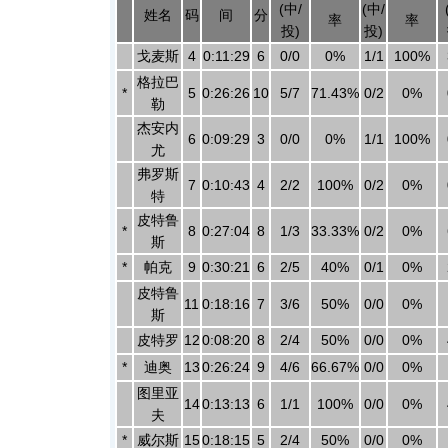
(中/
(中/
姓名
码
间
分
率
率
投)
投)
戈麦斯
4
0:11:29
6
0/0
0%
1/1
100%
格拉巴
*
5
0:26:26
10
5/7
71.43%
0/2
0%
勒
杰安内
6
0:09:29
3
0/0
0%
1/1
100%
尤
弗罗斯
7
0:10:43
4
2/2
100%
0/2
0%
特
皮特鲁
*
8
0:27:04
8
1/3
33.33%
0/2
0%
斯
*
帕克
9
0:30:21
6
2/5
40%
0/1
0%
皮特鲁
11
0:18:16
7
3/6
50%
0/0
0%
斯
皮特罗
12
0:08:20
8
2/4
50%
0/0
0%
*
迪奥
13
0:26:24
9
4/6
66.67%
0/0
0%
图里亚
14
0:13:13
6
1/1
100%
0/0
0%
夫
*
威尔斯
15
0:18:15
5
2/4
50%
0/0
0%