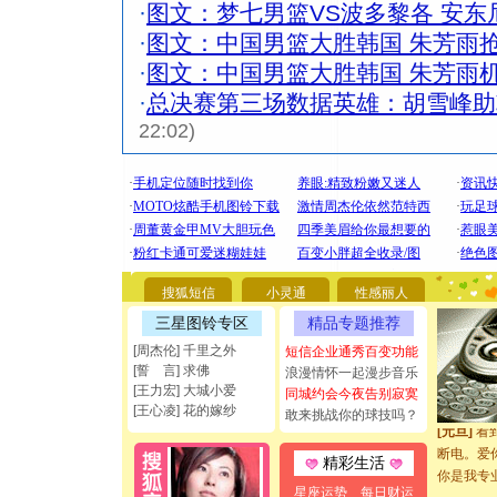
·
图文：梦七男篮VS波多黎各 安东
·
图文：中国男篮大胜韩国 朱芳雨
·
图文：中国男篮大胜韩国 朱芳雨
·
总决赛第三场数据英雄：胡雪峰助
22:02)
[圣诞节]
你太多，
要平安！
搜狐短信
小灵通
性感丽人
[圣诞节]
三星图铃专区
精品专题推荐
能正大光明
[周杰伦] 千里之外
短信企业通秀百变功能
都要快乐噢
[誓 言] 求佛
浪漫情怀一起漫步音乐
[圣诞节]
[王力宏] 大城小爱
同城约会今夜告别寂寞
如意,快乐
[王心凌] 花的嫁纱
敢来挑战你的球技吗？
[元旦]
看
断电。爱
精彩生活
你是我专
[元旦]
如
星座运势
每日财运