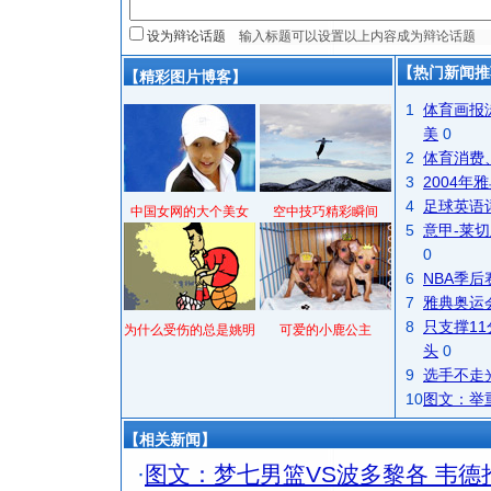
设为辩论话题
【热门新闻推
【精彩图片博客】
1
体育画报
美
0
2
体育消费
3
2004
4
足球英语
中国女网的大个美女
空中技巧精彩瞬间
5
意甲-莱切
0
6
NBA季
7
雅典奥运
8
只支撑1
为什么受伤的总是姚明
可爱的小鹿公主
头
0
9
选手不走
10
图文：举
【相关新闻】
·
图文：梦七男篮VS波多黎各 韦德