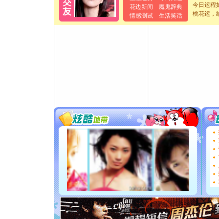
今日运程
起；二是
花边新闻
魔鬼辞典
桃花运，
情感测试
生活笑话
离。水晶
[元旦]
当
泣，这痛
卖了。水
[春节]
风
颜！冬去
道一声平
[春节]
传
片叶子是
送你一棵
[圣诞节]
你太多，
要平安！
[圣诞节]
能正大光明
都要快乐噢
[圣诞节]
如意,快乐
[元旦]
看
断电。爱
你是我专