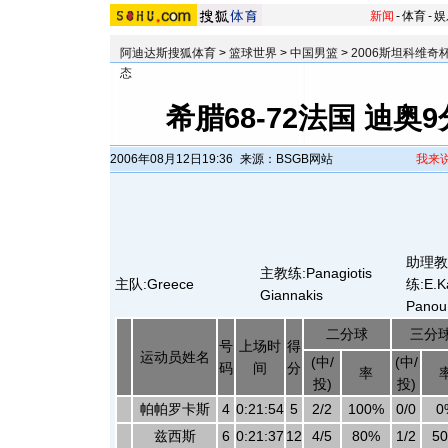
新闻
-
体育
-
娱
阿迪达斯搜狐体育
>
篮球世界
>
中国男篮
>
2006斯坦科维奇
态
希腊68-72法国 迪奥
2006年08月12日19:36
来源：BSGB网站
我来
助理教
主教练:Panagiotis
主队:Greece
练:E.Ka
Giannakis
Panou
二分球
三分
号
上场时
得
运动员姓名
(中/
(中/
码
间
分
率
投)
投)
帕帕罗卡斯
4
0:21:54
5
2/2
100%
0/0
0
兹西斯
6
0:21:37
12
4/5
80%
1/2
5