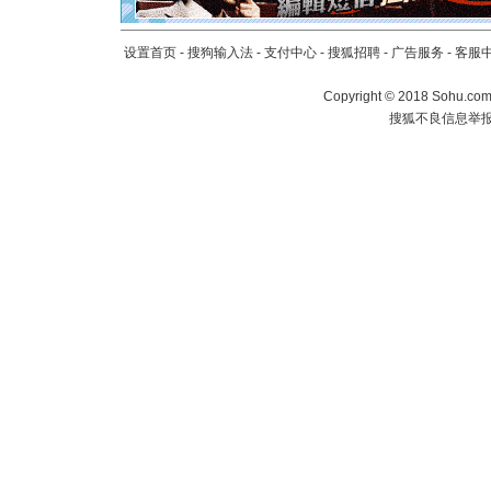
[元旦]
如
起；二是
离。水晶
设置首页
-
搜狗输入法
-
支付中心
-
搜狐招聘
-
广告服务
-
客服
[元旦]
当
泣，这痛
Copyright
©
2018 Sohu.com 
卖了。水
搜狐不良信息举
[春节]
风
颜！冬去
道一声平
[春节]
传
片叶子是
送你一棵