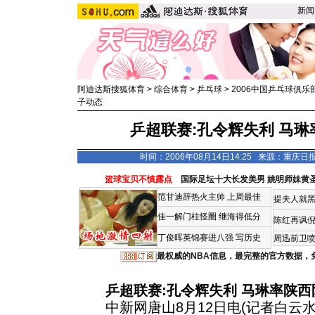
新闻
阿迪达斯搜狐体育
>
综合体育
>
乒乓球
>
2006中国乒乓球俱乐
子动态
乒超联赛:孔令辉失利 马琳
时间：2006年08月14日14:25 来源：重庆日
篮球宝贝不慎露点
国际足坛十大长发美男
姚明师妹黄
范甘迪辞热火主帅
上周最佳
提夫人就黑
佳一解门柱怪圈
继海得低分
陈红再讽
丁俊晖英锦赛进八强 写历史
周迅前卫喷
最权威的NBA信息，最完整的官方数据，
乒超联赛:孔令辉失利 马琳率陕西
中新网唐山8月12日电(记者白云水