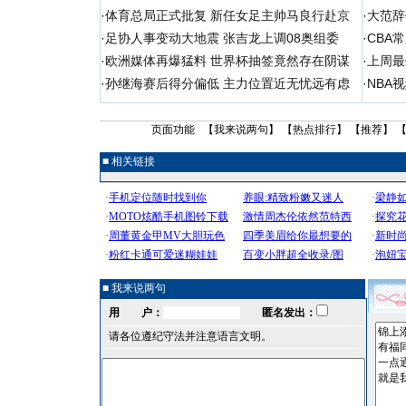
·
体育总局正式批复 新任女足主帅马良行赴京
·
大范辞
·
足协人事变动大地震 张吉龙上调08奥组委
·
CBA
·
欧洲媒体再爆猛料 世界杯抽签竟然存在阴谋
·
上周最
·
孙继海赛后得分偏低 主力位置近无忧远有虑
·
NBA
页面功能 【
我来说两句
】 【
热点排行
】 【
推荐
】 
■ 相关链接
■ 我来说两句
用 户：
匿名发出：
请各位遵纪守法并注意语言文明。