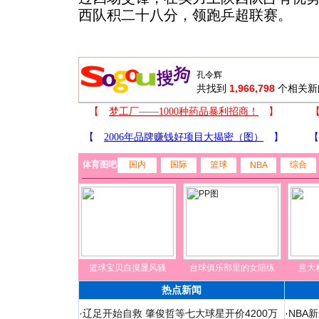
西队积二十八分，领跑乒超联赛。
共找到
1,966,798
个相关新
体育图吧
国内
国际
篮球
综合
NBA
篮球宝贝自摸显风骚
台球俱乐部里的女陪练
意大
热点新闻
·
辽足开始自救 肇俊哲等七大球星开价4200万
·
NBA