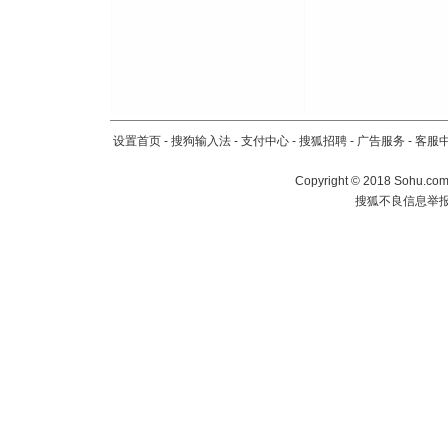
设置首页
-
搜狗输入法
-
支付中心
-
搜狐招聘
-
广告服务
-
客服
Copyright
©
2018 Sohu.com 
搜狐不良信息举