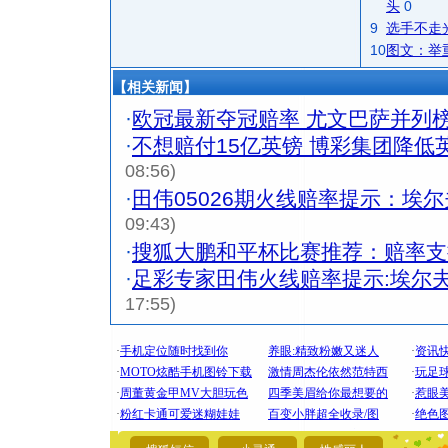
头
0
9
选手不走
10
图文：举
【相关新闻】
·
欧冠最新夺冠赔率 尤文巴萨并列
·
不想赔付15亿英镑 博彩集团降低
08:56)
·
田伟05026期火线赔率提示：埃
09:43)
·
搜狐大鹏和平杯比赛推荐：赔率支
·
足彩专家田伟火线赔率提示:埃尔
17:55)
[圣诞节]
你太多，
要平安！