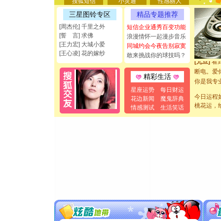
搜狐短信
小灵通
性感丽人
[圣诞节]
三星图铃专区
精品专题推荐
能正大光明
[周杰伦] 千里之外
短信企业通秀百变功能
都要快乐噢
[誓 言] 求佛
浪漫情怀一起漫步音乐
[圣诞节]
[王力宏] 大城小爱
同城约会今夜告别寂寞
如意,快乐
[王心凌] 花的嫁纱
敢来挑战你的球技吗？
[元旦]
看
断电。爱
精彩生活
你是我专
[元旦]
如
星座运势
每日财运
今日运程
起；二是
花边新闻
魔鬼辞典
桃花运，
离。水晶
情感测试
生活笑话
[元旦]
当
泣，这痛
卖了。水
[春节]
风
颜！冬去
道一声平
[春节]
传
片叶子是
送你一棵
[圣诞节]
你太多，