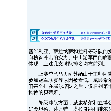
塞维利亚、萨拉戈萨和拉科等球队的
向榜首冲击的实力。中上游军团的膨
体现，上述几支球队排名均靠前列。
上赛季黑马奥萨苏纳由于主帅阿吉
参加冠军联赛等原因被看低。威廉希
们甚至排在塞尔塔队之后，仅名列第
执教的贝蒂斯。
降级球队方面，威廉希尔和立博公
好桑坦德、莱万特、塔拉哥纳和维尔