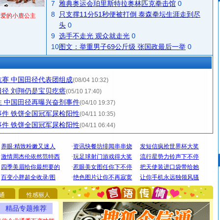
7
雅典奥运会珀里斯特拉奥林匹克拳击馆
0
8
只支撑11分51秒便被打倒 泰森拳坛生涯走到尽
可爱的小鹿公主
头
0
9
选手不走光 观众就走光
0
10
图文：举重男子69公斤级 张国政最后一举
0
赛 中国田径代表团组成
(08/04 10:32)
径 刘翔仍是宝贝疙瘩
(05/10 17:40)
 中国田径再曝兴奋剂事件
(04/10 19:37)
件 铁饼全国冠军尿检阳性
(04/11 10:35)
件 铁饼全国冠军尿检阳性
(04/11 06:44)
[圣诞节]
圣诞节到了，想想没什么送给你的，又不打算给
你太多，只有给你五千万：千万快乐！千万要健康！千万
要平安！千万要知足！千万不要忘记我！
通
性感丽人
[圣诞节]
不只这样的日子才会想起你,而是这样的日子才
精品专题推荐
能正大光明地骚扰你,告诉你,圣诞要快乐!新年要快乐!天天