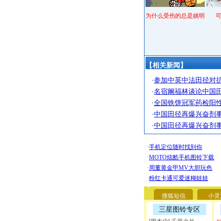
为什么受伤的总是姚明
【相关新闻】
·
参加中英中法田径对抗
·
名宿阚福林谈论中国田
·
全国铁饼冠军药检阳性
·
中国田径再爆兴奋剂事
·
中国田径再爆兴奋剂事
搜狐短信
小灵
三星图铃专区