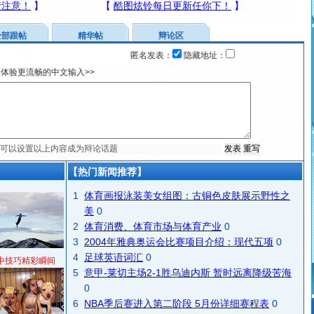
全部跟帖
精华帖
辩论区
匿名发表：
隐藏地址：
体验更流畅的中文输入>>
【热门新闻推荐】
1
体育画报泳装美女组图：古铜色皮肤展示野性之
美
0
2
体育消费、体育市场与体育产业
0
3
2004年雅典奥运会比赛项目介绍：现代五项
0
4
足球英语词汇
0
中技巧精彩瞬间
5
意甲-莱切主场2-1胜乌迪内斯 暂时远离降级苦海
0
6
NBA季后赛进入第二阶段 5月份详细赛程表
0