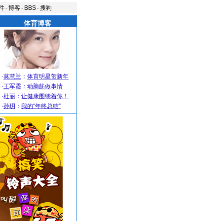
件
-
博客
-
BBS
-
搜狗
体育博客
·
莫慧兰
：
体育明星贺新年
·
王军霞
：
动脑筋做事情
·
杜丽
：
让健康围绕着你！
·
孙玥
：
我的“年终总结”