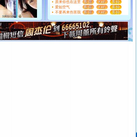
原来你也在这里
都要快乐噢!
爱如空气
[圣诞节]
奉上一颗祝福的心,在这个特别的日子里,愿幸福,
不要再来伤害我
如意,快乐,鲜花,一切美好的祝愿与你同在.圣诞快乐!
[元旦]
看到你我会触电；看不到你我要充电；没有你我会
断电。爱你是我职业，想你是我事业，抱你是我特长，吻
你是我专业！水晶之恋祝你新年快乐
[元旦]
如果上天让我许三个愿望，一是今生今世和你在一
起；二是再生再世和你在一起；三是三生三世和你不再分
离。水晶之恋祝你新年快乐
[元旦]
当我狠下心扭头离去那一刻，你在我身后无助地哭
泣，这痛楚让我明白我多么爱你。我转身抱住你：这猪不
卖了。水晶之恋祝你新年快乐。
[春节]
风柔雨润好月圆，半岛铁盒伴身边，每日尽显开心
颜！冬去春来似水如烟，劳碌人生需尽欢！听一曲轻歌，
道一声平安！新年吉祥万事如愿
[春节]
传说薰衣草有四片叶子：第一片叶子是信仰，第二
片叶子是希望，第三片叶子是爱情，第四片叶子是幸运。
送你一棵薰衣草，愿你新年快乐！