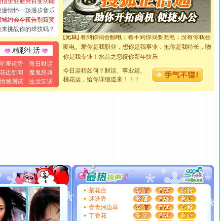
短信企业通秀百变功能
都要快乐噢!
浪漫情怀一起漫步音乐
[圣诞节]
奉上一颗祝福的心,在这个特别的日子里,愿幸福,
同城约会今夜告别寂寞
如意,快乐,鲜花,一切美好的祝愿与你同在.圣诞快乐!
敢来挑战你的球技吗？
[元旦]
看到你我会触电；看不到你我要充电；没有你我会
断电。爱你是我职业，想你是我事业，抱你是我特长，吻
精彩生活
你是我专业！水晶之恋祝你新年快乐
[元旦]
如果上天让我许三个愿望，一是今生今世和你在一
星座运势
每日财运
起；二是再生再世和你在一起；三是三生三世和你不再分
今日运程如何？财运、事业运、
花边新闻
魔鬼辞典
桃花运，给你详细道来！！！
离。水晶之恋祝你新年快乐
情感测试
生活笑话
[元旦]
当我狠下心扭头离去那一刻，你在我身后无助地哭
泣，这痛楚让我明白我多么爱你。我转身抱住你：这猪不
卖了。水晶之恋祝你新年快乐。
[春节]
风柔雨润好月圆，半岛铁盒伴身边，每日尽显开心
颜！冬去春来似水如烟，劳碌人生需尽欢！听一曲轻歌，
道一声平安！新年吉祥万事如愿
[春节]
传说薰衣草有四片叶子：第一片叶子是信仰，第二
片叶子是希望，第三片叶子是爱情，第四片叶子是幸运。
送你一棵薰衣草，愿你新年快乐！
[圣诞节]
圣诞节到了，想想没什么送给你的，又不打算给
你太多，只有给你五千万：千万快乐！千万要健康！千万
菊花台
要平安！千万要知足！千万不要忘记我！
迷迭香
青青河边草
[圣诞节]
不只这样的日子才会想起你,而是这样的日子才
丁香花
能正大光明地骚扰你,告诉你,圣诞要快乐!新年要快乐!天天