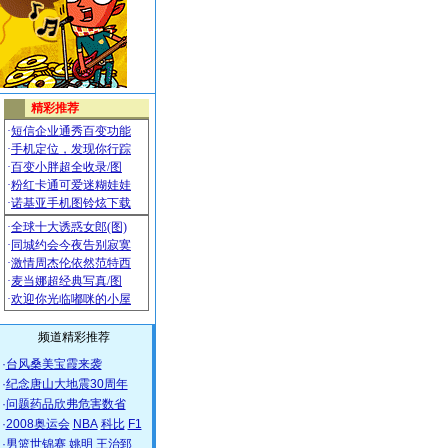
频道精彩推荐
·
台风桑美宝霞来袭
·
纪念唐山大地震30周年
·
问题药品欣弗危害数省
·
2008奥运会
NBA
科比
F1
·
男篮世锦赛
姚明
王治郅