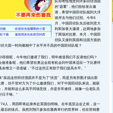
队却奇怪地受到许多田径强国
的“器重”，他们纷纷发出邀
请，希望中国田径队能到大洋
彼岸去与他们过招。今年6
月，中国田径队先后收到意大
利和加拿大邀请，赴两地参加
了两场对抗赛。本月，中国田
径队又接到英国和法国方面的
田径大国一时间都相中了水平并不高的中国田径队呢？
得很呢，今年他们邀请了我们，明年难道我们不反请他们吗？
运会做准备呢，他们希望在奥运会前有机会到中国来适应一下比赛环
练余维立一语道破，“不过这些正有助于我们提高水平。”
”虽说这些田径强国并不是为了“扶贫”，而是另有所图才搞出那
比赛，但不管对方为了什么邀请我们，对于中国田径队来说，能获
会，并能和这么多高手同场竞技，亦是非常难得，就像一位老队员
好日子咯。”
4人，周四即将起身奔赴英国伯明翰。在年底亚运会之前，这一
是最后的练兵。虽然刘翔只参加在雅典举行的世界杯，但在世锦赛