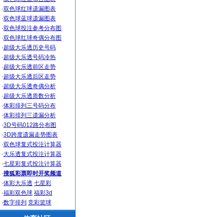
·
双色球红球遗漏图表
·
双色球蓝球遗漏图表
·
双色球投注参考分布图
·
双色球红球奇偶分布图
·
超级大乐透历史号码
·
超级大乐透号码冷热
·
超级大乐透前区走势
·
超级大乐透后区走势
·
超级大乐透奇偶分析
·
超级大乐透质数分析
·
体彩排列三号码分布
·
体彩排列三遗漏分析
·
3D号码012路分布图
·
3D跨度遗漏走势图表
·
双色球复式投注计算器
·
大乐透复式投注计算器
·
七星彩复式投注计算器
·
搜狐彩票即时开奖频道
·
体彩大乐透
七星彩
·
福彩双色球
福彩3d
·
数字排列
竞彩篮球