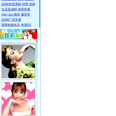
·
2006年世界杯
刘翔
篮球
·
女足亚洲杯
体育彩票
·
mpv
suv
跑车
微型车
·
2006广州车展
·
国美收购永乐
奇瑞V5