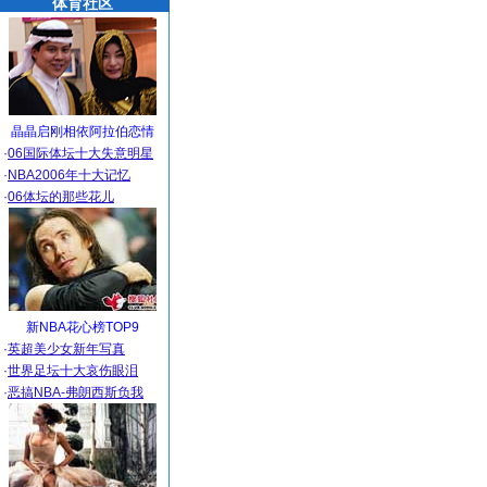
体育社区
晶晶启刚相依阿拉伯恋情
·
06国际体坛十大失意明星
·
NBA2006年十大记忆
·
06体坛的那些花儿
新NBA花心榜TOP9
·
英超美少女新年写真
·
世界足坛十大哀伤眼泪
·
恶搞NBA-弗朗西斯负我