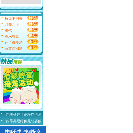
秋天不回来
月亮之上
求佛
香水有毒
死了都要爱
寂寞沙洲冷
迷糊娃娃可爱粉红卡通
四季美眉给你最想要的
搜狐分类 ·搜狐招商