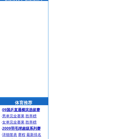
体育推荐
·
09国乒直通横滨选拔赛
·
男单完全赛果
胜率榜
·
女单完全赛果
胜率榜
·
2009羽毛球超级系列赛
·
详细签表
赛程
最新排名