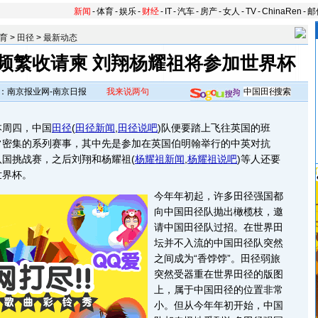
新闻
-
体育
-
娱乐
-
财经
-
IT
-
汽车
-
房产
-
女人
-
TV
-
ChinaRen
-
邮
育
>
田径
>
最新动态
频繁收请柬 刘翔杨耀祖将参加世界杯
：南京报业网-南京日报
我来说两句
周四，中国
田径
(
田径新闻
,
田径说吧
)
队便要踏上飞往英国的班
常密集的系列赛事，其中先是参加在英国伯明翰举行的中英对抗
八国挑战赛，之后刘翔和杨耀祖
(
杨耀祖新闻
,
杨耀祖说吧
)
等人还要
世界杯。
今年年初起，许多田径强国都
向中国田径队抛出橄榄枝，邀
请中国田径队过招。在世界田
坛并不入流的中国田径队突然
之间成为“香饽饽”。田径弱旅
突然受器重在世界田径的版图
上，属于中国田径的位置非常
小。但从今年年初开始，中国