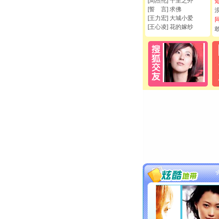
[周杰伦] 千里之外
[誓 言] 求佛
[王力宏] 大城小爱
[王心凌] 花的嫁纱