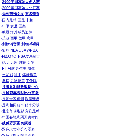
·
2009美国高尔夫名人赛
·
2009英国高尔夫公开赛
·
为刘翔选女友
更多策划
·
国内足球
国足
中超
·
中甲
女足
国奥
·
欧冠
海外球员追踪
·
英超
西甲
德甲
意甲
·
利物浦官网
利物浦视频
·
篮球
NBA
CBA
WNBA
·
NBA转会
NBA交易流言
·
姚明
大超
男篮
女篮
·
F1
网球
高尔夫
围棋
·
王治郅
科比
体育彩票
·
奥运
足球彩票
丁俊晖
·
搜狐足彩指数数据中心
·
足球彩票即时比分直播
·
足彩专家预测
欧赔澳盘
·
足彩相同赔率
赔率分歧
·
北京单场足彩
竞彩足球
·
中国各地彩票开奖时间
·
搜狐彩票图表频道
·
双色球大小分布图表
·
双色球红蓝综合图表