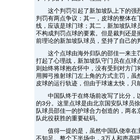
这个判罚引起了新加坡队上下的强烈
判罚有两点争议：其一，皮球的整体在
线，应该是球门球；其二，新加坡队球
不构成判罚点球的要素。但是裁判还是
前理论的新加坡队球员，坚持了自己的
这个点球由海外归队的邵佳一来主罚
打起了心理战，新加坡队守门员在点球
则始终将球抱在怀中，没有受到对方门
用脚弓推射球门左上角的方式主罚，虽
皮球的运行轨迹，但由于球速太快，只
中国队终于在终场前改写了比分，以
的3分。这里点球是由北京国安队球员
队球员邵佳一的护球合力创造的，两名
队此役获胜的重要砝码。
值得一提的是，虽然中国队侥幸在主
不知足。整个下半场中，3万人和声高呼