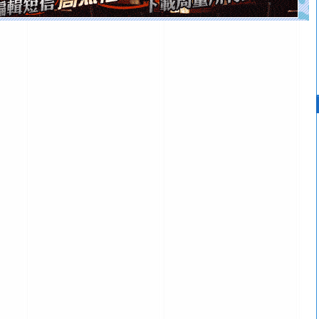
你是我专业！水晶之恋祝你新年快乐
[元旦]
如果上天让我许三个愿望，一是今生今世和你在一
起；二是再生再世和你在一起；三是三生三世和你不再分
离。水晶之恋祝你新年快乐
[元旦]
当我狠下心扭头离去那一刻，你在我身后无助地哭
泣，这痛楚让我明白我多么爱你。我转身抱住你：这猪不
卖了。水晶之恋祝你新年快乐。
[春节]
风柔雨润好月圆，半岛铁盒伴身边，每日尽显开心
颜！冬去春来似水如烟，劳碌人生需尽欢！听一曲轻歌，
道一声平安！新年吉祥万事如愿
[春节]
传说薰衣草有四片叶子：第一片叶子是信仰，第二
片叶子是希望，第三片叶子是爱情，第四片叶子是幸运。
送你一棵薰衣草，愿你新年快乐！