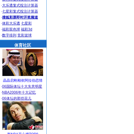
·
大乐透复式投注计算器
·
七星彩复式投注计算器
·
搜狐彩票即时开奖频道
·
体彩大乐透
七星彩
·
福彩双色球
福彩3d
·
数字排列
竞彩篮球
体育社区
晶晶启刚相依阿拉伯恋情
·
06国际体坛十大失意明星
·
NBA2006年十大记忆
·
06体坛的那些花儿