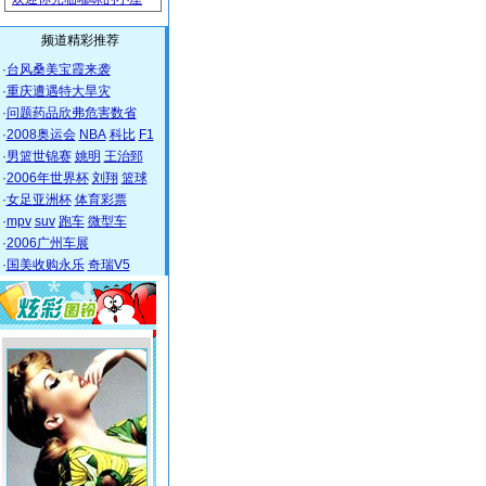
频道精彩推荐
·
台风桑美宝霞来袭
·
重庆遭遇特大旱灾
·
问题药品欣弗危害数省
·
2008奥运会
NBA
科比
F1
·
男篮世锦赛
姚明
王治郅
·
2006年世界杯
刘翔
篮球
·
女足亚洲杯
体育彩票
·
mpv
suv
跑车
微型车
·
2006广州车展
·
国美收购永乐
奇瑞V5