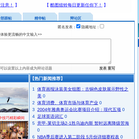
全部跟帖
精华帖
辩论区
匿名发表：
隐藏地址：
体验更流畅的中文输入>>
【热门新闻推荐】
1
体育画报泳装美女组图：古铜色皮肤展示野性之
美
0
2
体育消费、体育市场与体育产业
0
3
2004年雅典奥运会比赛项目介绍：现代五项
0
4
足球英语词汇
0
中技巧精彩瞬间
5
意甲-莱切主场2-1胜乌迪内斯 暂时远离降级苦海
0
6
NBA季后赛进入第二阶段 5月份详细赛程表
0