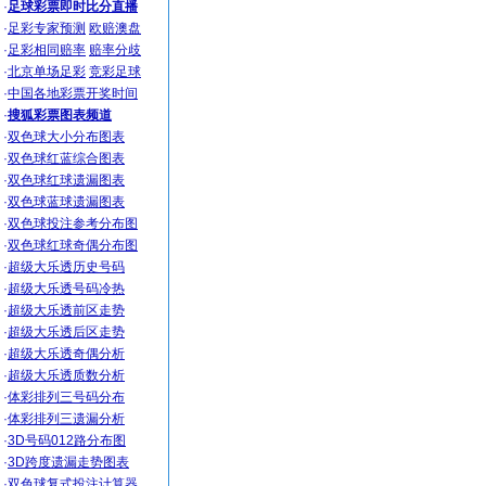
·
足球彩票即时比分直播
·
足彩专家预测
欧赔澳盘
·
足彩相同赔率
赔率分歧
·
北京单场足彩
竞彩足球
·
中国各地彩票开奖时间
·
搜狐彩票图表频道
·
双色球大小分布图表
·
双色球红蓝综合图表
·
双色球红球遗漏图表
·
双色球蓝球遗漏图表
·
双色球投注参考分布图
·
双色球红球奇偶分布图
·
超级大乐透历史号码
·
超级大乐透号码冷热
·
超级大乐透前区走势
·
超级大乐透后区走势
·
超级大乐透奇偶分析
·
超级大乐透质数分析
·
体彩排列三号码分布
·
体彩排列三遗漏分析
·
3D号码012路分布图
·
3D跨度遗漏走势图表
·
双色球复式投注计算器