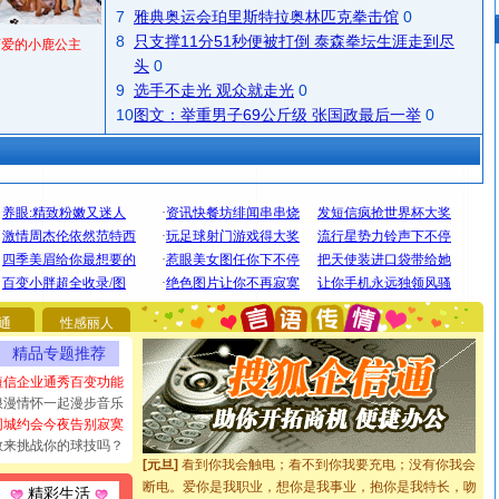
7
雅典奥运会珀里斯特拉奥林匹克拳击馆
0
8
只支撑11分51秒便被打倒 泰森拳坛生涯走到尽
可爱的小鹿公主
头
0
9
选手不走光 观众就走光
0
10
图文：举重男子69公斤级 张国政最后一举
0
[圣诞节]
圣诞节到了，想想没什么送给你的，又不打算给
你太多，只有给你五千万：千万快乐！千万要健康！千万
要平安！千万要知足！千万不要忘记我！
通
性感丽人
[圣诞节]
不只这样的日子才会想起你,而是这样的日子才
精品专题推荐
能正大光明地骚扰你,告诉你,圣诞要快乐!新年要快乐!天天
短信企业通秀百变功能
都要快乐噢!
浪漫情怀一起漫步音乐
[圣诞节]
奉上一颗祝福的心,在这个特别的日子里,愿幸福,
同城约会今夜告别寂寞
如意,快乐,鲜花,一切美好的祝愿与你同在.圣诞快乐!
敢来挑战你的球技吗？
[元旦]
看到你我会触电；看不到你我要充电；没有你我会
断电。爱你是我职业，想你是我事业，抱你是我特长，吻
精彩生活
你是我专业！水晶之恋祝你新年快乐