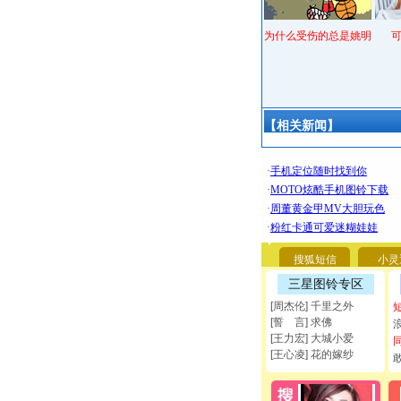
为什么受伤的总是姚明
【相关新闻】
搜狐短信
小灵
三星图铃专区
[周杰伦] 千里之外
[誓 言] 求佛
[王力宏] 大城小爱
[王心凌] 花的嫁纱