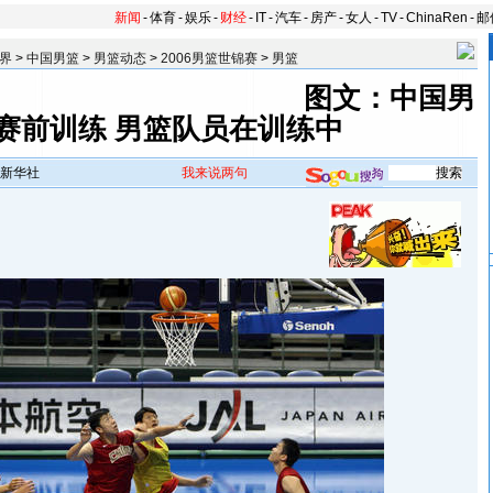
新闻
-
体育
-
娱乐
-
财经
-
IT
-
汽车
-
房产
-
女人
-
TV
-
ChinaRen
-
邮
界
>
中国男篮
>
男篮动态
>
2006男篮世锦赛
>
男篮
图文：中国男
赛前训练 男篮队员在训练中
新华社
我来说两句