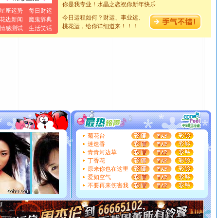
[元旦]
如果上天让我许三个愿望，一是今生今世和你在一
星座运势
每日财运
今日运程如何？财运、事业运、
起；二是再生再世和你在一起；三是三生三世和你不再分
花边新闻
魔鬼辞典
桃花运，给你详细道来！！！
情感测试
生活笑话
离。水晶之恋祝你新年快乐
[元旦]
当我狠下心扭头离去那一刻，你在我身后无助地哭
泣，这痛楚让我明白我多么爱你。我转身抱住你：这猪不
卖了。水晶之恋祝你新年快乐。
[春节]
风柔雨润好月圆，半岛铁盒伴身边，每日尽显开心
颜！冬去春来似水如烟，劳碌人生需尽欢！听一曲轻歌，
道一声平安！新年吉祥万事如愿
[春节]
传说薰衣草有四片叶子：第一片叶子是信仰，第二
片叶子是希望，第三片叶子是爱情，第四片叶子是幸运。
送你一棵薰衣草，愿你新年快乐！
[圣诞节]
圣诞节到了，想想没什么送给你的，又不打算给
你太多，只有给你五千万：千万快乐！千万要健康！千万
菊花台
迷迭香
要平安！千万要知足！千万不要忘记我！
青青河边草
[圣诞节]
不只这样的日子才会想起你,而是这样的日子才
丁香花
能正大光明地骚扰你,告诉你,圣诞要快乐!新年要快乐!天天
原来你也在这里
都要快乐噢!
爱如空气
[圣诞节]
奉上一颗祝福的心,在这个特别的日子里,愿幸福,
不要再来伤害我
如意,快乐,鲜花,一切美好的祝愿与你同在.圣诞快乐!
[元旦]
看到你我会触电；看不到你我要充电；没有你我会
断电。爱你是我职业，想你是我事业，抱你是我特长，吻