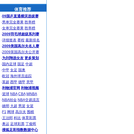
体育推荐
·
09国乒直通横滨选拔赛
·
男单完全赛果
胜率榜
·
女单完全赛果
胜率榜
·
2009羽毛球超级系列赛
·
详细签表
赛程
最新排名
·
2009美国高尔夫名人赛
·
2009英国高尔夫公开赛
·
为刘翔选女友
更多策划
·
国内足球
国足
中超
·
中甲
女足
国奥
·
欧冠
海外球员追踪
·
英超
西甲
德甲
意甲
·
利物浦官网
利物浦视频
·
篮球
NBA
CBA
WNBA
·
NBA转会
NBA交易流言
·
姚明
大超
男篮
女篮
·
F1
网球
高尔夫
围棋
·
王治郅
科比
体育彩票
·
奥运
足球彩票
丁俊晖
·
搜狐足彩指数数据中心