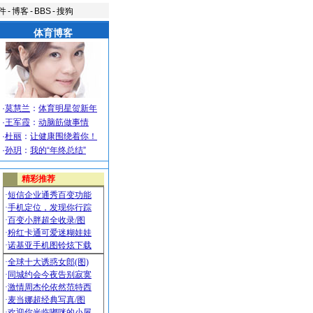
件
-
博客
-
BBS
-
搜狗
体育博客
·
莫慧兰
：
体育明星贺新年
·
王军霞
：
动脑筋做事情
·
杜丽
：
让健康围绕着你！
·
孙玥
：
我的“年终总结”