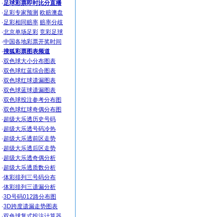
·
足球彩票即时比分直播
·
足彩专家预测
欧赔澳盘
·
足彩相同赔率
赔率分歧
·
北京单场足彩
竞彩足球
·
中国各地彩票开奖时间
·
搜狐彩票图表频道
·
双色球大小分布图表
·
双色球红蓝综合图表
·
双色球红球遗漏图表
·
双色球蓝球遗漏图表
·
双色球投注参考分布图
·
双色球红球奇偶分布图
·
超级大乐透历史号码
·
超级大乐透号码冷热
·
超级大乐透前区走势
·
超级大乐透后区走势
·
超级大乐透奇偶分析
·
超级大乐透质数分析
·
体彩排列三号码分布
·
体彩排列三遗漏分析
·
3D号码012路分布图
·
3D跨度遗漏走势图表
·
双色球复式投注计算器