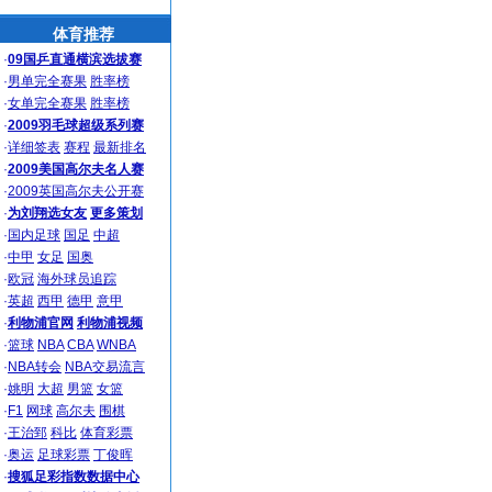
体育推荐
·
09国乒直通横滨选拔赛
·
男单完全赛果
胜率榜
·
女单完全赛果
胜率榜
·
2009羽毛球超级系列赛
·
详细签表
赛程
最新排名
·
2009美国高尔夫名人赛
·
2009英国高尔夫公开赛
·
为刘翔选女友
更多策划
·
国内足球
国足
中超
·
中甲
女足
国奥
·
欧冠
海外球员追踪
·
英超
西甲
德甲
意甲
·
利物浦官网
利物浦视频
·
篮球
NBA
CBA
WNBA
·
NBA转会
NBA交易流言
·
姚明
大超
男篮
女篮
·
F1
网球
高尔夫
围棋
·
王治郅
科比
体育彩票
·
奥运
足球彩票
丁俊晖
·
搜狐足彩指数数据中心