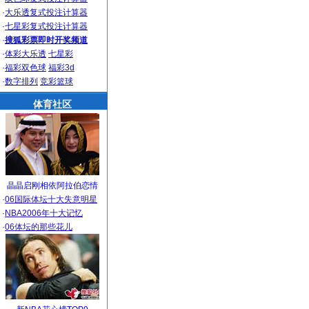
·
大乐透复式投注计算器
·
七星彩复式投注计算器
·
搜狐彩票即时开奖频道
·
体彩大乐透
七星彩
·
福彩双色球
福彩3d
·
数字排列
竞彩篮球
体育社区
晶晶启刚相依阿拉伯恋情
·
06国际体坛十大失意明星
·
NBA2006年十大记忆
·
06体坛的那些花儿