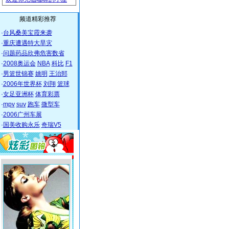
频道精彩推荐
·
台风桑美宝霞来袭
·
重庆遭遇特大旱灾
·
问题药品欣弗危害数省
·
2008奥运会
NBA
科比
F1
·
男篮世锦赛
姚明
王治郅
·
2006年世界杯
刘翔
篮球
·
女足亚洲杯
体育彩票
·
mpv
suv
跑车
微型车
·
2006广州车展
·
国美收购永乐
奇瑞V5