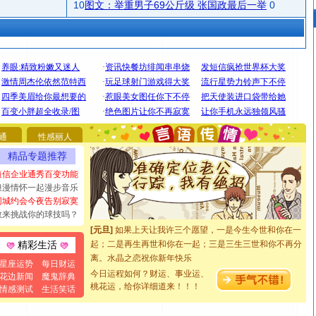
10
图文：举重男子69公斤级 张国政最后一举
0
[圣诞节]
圣诞节到了，想想没什么送给你的，又不打算给
你太多，只有给你五千万：千万快乐！千万要健康！千万
要平安！千万要知足！千万不要忘记我！
[圣诞节]
不只这样的日子才会想起你,而是这样的日子才
能正大光明地骚扰你,告诉你,圣诞要快乐!新年要快乐!天天
通
性感丽人
都要快乐噢!
[圣诞节]
奉上一颗祝福的心,在这个特别的日子里,愿幸福,
精品专题推荐
如意,快乐,鲜花,一切美好的祝愿与你同在.圣诞快乐!
短信企业通秀百变功能
[元旦]
看到你我会触电；看不到你我要充电；没有你我会
浪漫情怀一起漫步音乐
断电。爱你是我职业，想你是我事业，抱你是我特长，吻
同城约会今夜告别寂寞
你是我专业！水晶之恋祝你新年快乐
敢来挑战你的球技吗？
[元旦]
如果上天让我许三个愿望，一是今生今世和你在一
起；二是再生再世和你在一起；三是三生三世和你不再分
精彩生活
离。水晶之恋祝你新年快乐
星座运势
每日财运
[元旦]
当我狠下心扭头离去那一刻，你在我身后无助地哭
今日运程如何？财运、事业运、
花边新闻
魔鬼辞典
泣，这痛楚让我明白我多么爱你。我转身抱住你：这猪不
桃花运，给你详细道来！！！
情感测试
生活笑话
卖了。水晶之恋祝你新年快乐。
[春节]
风柔雨润好月圆，半岛铁盒伴身边，每日尽显开心