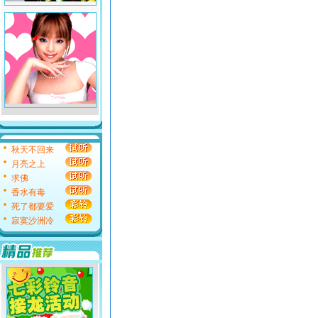
秋天不回来
月亮之上
求佛
香水有毒
死了都要爱
寂寞沙洲冷