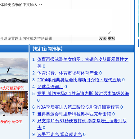
体验更流畅的中文输入>>
【热门新闻推荐】
1
体育画报泳装美女组图：古铜色皮肤展示野性之
美
0
2
体育消费、体育市场与体育产业
0
3
2004年雅典奥运会比赛项目介绍：现代五项
0
4
足球英语词汇
0
中技巧精彩瞬间
5
意甲-莱切主场2-1胜乌迪内斯 暂时远离降级苦海
0
6
NBA季后赛进入第二阶段 5月份详细赛程表
0
7
雅典奥运会珀里斯特拉奥林匹克拳击馆
0
8
只支撑11分51秒便被打倒 泰森拳坛生涯走到尽
可爱的小鹿公主
头
0
9
选手不走光 观众就走光
0