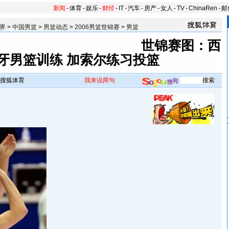
新闻
-
体育
-
娱乐
-
财经
-
IT
-
汽车
-
房产
-
女人
-
TV
-
ChinaRen
-
邮
界
>
中国男篮
>
男篮动态
>
2006男篮世锦赛
>
男篮
世锦赛图：西
牙男篮训练 加索尔练习投篮
搜狐体育
我来说两句