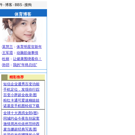
件
-
博客
-
BBS
-
搜狗
体育博客
·
莫慧兰
：
体育明星贺新年
·
王军霞
：
动脑筋做事情
·
杜丽
：
让健康围绕着你！
·
孙玥
：
我的“年终总结”