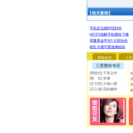
【相关新闻】
搜狐短信
小灵
三星图铃专区
[周杰伦] 千里之外
[誓 言] 求佛
[王力宏] 大城小爱
[王心凌] 花的嫁纱