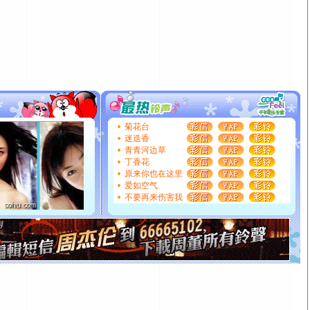
颜！冬去春来似水如烟，劳碌人生需尽欢！听一曲轻歌，
道一声平安！新年吉祥万事如愿
[春节]
传说薰衣草有四片叶子：第一片叶子是信仰，第二
片叶子是希望，第三片叶子是爱情，第四片叶子是幸运。
送你一棵薰衣草，愿你新年快乐！
[圣诞节]
圣诞节到了，想想没什么送给你的，又不打算给
你太多，只有给你五千万：千万快乐！千万要健康！千万
要平安！千万要知足！千万不要忘记我！
[圣诞节]
不只这样的日子才会想起你,而是这样的日子才
菊花台
能正大光明地骚扰你,告诉你,圣诞要快乐!新年要快乐!天天
迷迭香
都要快乐噢!
青青河边草
[圣诞节]
奉上一颗祝福的心,在这个特别的日子里,愿幸福,
丁香花
如意,快乐,鲜花,一切美好的祝愿与你同在.圣诞快乐!
原来你也在这里
[元旦]
看到你我会触电；看不到你我要充电；没有你我会
爱如空气
不要再来伤害我
断电。爱你是我职业，想你是我事业，抱你是我特长，吻
你是我专业！水晶之恋祝你新年快乐
[元旦]
如果上天让我许三个愿望，一是今生今世和你在一
起；二是再生再世和你在一起；三是三生三世和你不再分
离。水晶之恋祝你新年快乐
[元旦]
当我狠下心扭头离去那一刻，你在我身后无助地哭
泣，这痛楚让我明白我多么爱你。我转身抱住你：这猪不
卖了。水晶之恋祝你新年快乐。
[春节]
风柔雨润好月圆，半岛铁盒伴身边，每日尽显开心