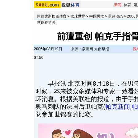
新闻
-
体育
-
娱
阿迪达斯搜狐体育
>
篮球世界
>
中国男篮
>
男篮动态
>
200
世锦赛诸强
前遭重创 帕克手指
2006年08月19日
来源：泉州网-东南早报
我
07:56
早报讯 北京时间8月18日，在男
时候，本来被众多媒体和专家一致看
坏消息。根据美联社的报道，由于手
奥马刺队的法国后卫帕克
(
帕克新闻
,
帕
队参加世锦赛的比赛。