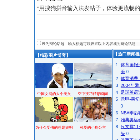
*用搜狗拼音输入法发帖子，体验更流畅的
设为辩论话题
【热门新闻推
【精彩图片博客】
1
体育画报
美
0
2
体育消费
3
2004
4
足球英语
中国女网的大个美女
空中技巧精彩瞬间
5
意甲-莱切
0
6
NBA季
7
雅典奥运
8
只支撑1
为什么受伤的总是姚明
可爱的小鹿公主
头
0