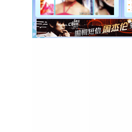
[圣诞节]
如意,快乐
[元旦]
看
断电。爱
你是我专
[元旦]
如
起；二是
离。水晶
[元旦]
当
泣，这痛
卖了。水
[春节]
风
颜！冬去
道一声平
[春节]
传
片叶子是
送你一棵