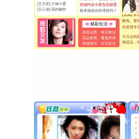
[王力宏] 大城小爱
同城约会今夜告别寂寞
如意,快乐
[王心凌] 花的嫁纱
敢来挑战你的球技吗？
[元旦]
看
断电。爱
精彩生活
你是我专
[元旦]
如
星座运势
每日财运
今日运程
起；二是
花边新闻
魔鬼辞典
桃花运，
离。水晶
情感测试
生活笑话
[元旦]
当
泣，这痛
卖了。水
[春节]
风
颜！冬去
道一声平
[春节]
传
片叶子是
送你一棵
[圣诞节]
你太多，
要平安！
[圣诞节]
能正大光明
都要快乐噢