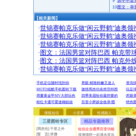
9
选手不走
10
图文：举
【相关新闻】
·
世锦赛帕克乐做“闲云野鹤”迪奥领
·
世锦赛帕克乐做“闲云野鹤”迪奥领
·
世锦赛帕克乐做“闲云野鹤”迪奥领
·
图文：法国男篮对阵巴西 帕克带
·
图文：法国男篮对阵巴西 帕克外
·
世锦赛帕克乐做“闲云野鹤”迪奥领
[圣诞节]
你太多，
要平安！
搜狐短信
小灵通
性感丽人
[圣诞节]
三星图铃专区
精品专题推荐
能正大光明
[周杰伦] 千里之外
短信企业通秀百变功能
都要快乐噢
[誓 言] 求佛
浪漫情怀一起漫步音乐
[圣诞节]