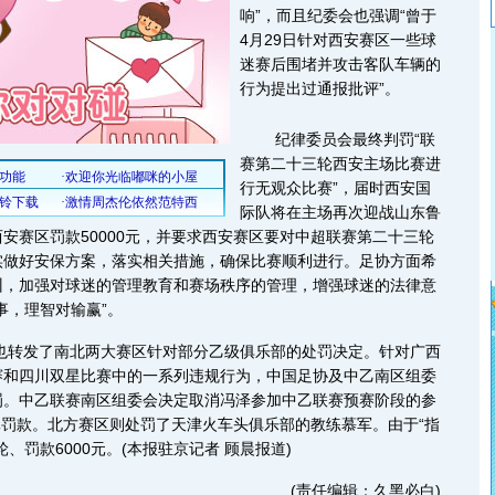
响”，而且纪委会也强调“曾于
4月29日针对西安赛区一些球
迷赛后围堵并攻击客队车辆的
行为提出过通报批评”。
纪律委员会最终判罚“联
赛第二十三轮西安主场比赛进
行无观众比赛”，届时西安国
际队将在主场再次迎战山东鲁
安赛区罚款50000元，并要求西安赛区要对中超联赛第二十三轮
实做好安保方案，落实相关措施，确保比赛顺利进行。足协方面希
训，加强对球迷的管理教育和赛场秩序的管理，增强球迷的法律意
事，理智对输赢”。
发了南北两大赛区针对部分乙级俱乐部的处罚决定。针对广西
赛和四川双星比赛中的一系列违规行为，中国足协及中乙南区组委
罚。中乙联赛南区组委会决定取消冯泽参加中乙联赛预赛阶段的参
0元罚款。北方赛区则处罚了天津火车头俱乐部的教练慕军。由于“指
、罚款6000元。(本报驻京记者 顾晨报道)
(责任编辑：久黑必白)