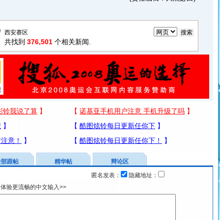
共找到
376,501
个相关新闻.
全部跟帖
精华帖
辩论区
匿名发表：
隐藏地址：
体验更流畅的中文输入>>