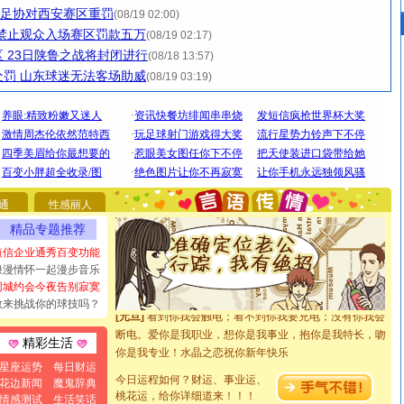
”足协对西安赛区重罚
(08/19 02:00)
禁止观众入场赛区罚款五万
(08/19 02:17)
 23日陕鲁之战将封闭进行
(08/18 13:57)
罚 山东球迷无法客场助威
(08/19 03:19)
[圣诞节]
圣诞节到了，想想没什么送给你的，又不打算给
你太多，只有给你五千万：千万快乐！千万要健康！千万
要平安！千万要知足！千万不要忘记我！
通
性感丽人
[圣诞节]
不只这样的日子才会想起你,而是这样的日子才
精品专题推荐
能正大光明地骚扰你,告诉你,圣诞要快乐!新年要快乐!天天
都要快乐噢!
短信企业通秀百变功能
浪漫情怀一起漫步音乐
[圣诞节]
奉上一颗祝福的心,在这个特别的日子里,愿幸福,
同城约会今夜告别寂寞
如意,快乐,鲜花,一切美好的祝愿与你同在.圣诞快乐!
敢来挑战你的球技吗？
[元旦]
看到你我会触电；看不到你我要充电；没有你我会
断电。爱你是我职业，想你是我事业，抱你是我特长，吻
精彩生活
你是我专业！水晶之恋祝你新年快乐
[元旦]
如果上天让我许三个愿望，一是今生今世和你在一
星座运势
每日财运
起；二是再生再世和你在一起；三是三生三世和你不再分
今日运程如何？财运、事业运、
花边新闻
魔鬼辞典
离。水晶之恋祝你新年快乐
桃花运，给你详细道来！！！
情感测试
生活笑话