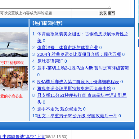
【热门新闻推荐】
1
体育画报泳装美女组图：古铜色皮肤展示野性之
美
0
2
体育消费、体育市场与体育产业
0
3
2004年雅典奥运会比赛项目介绍：现代五项
0
4
足球英语词汇
0
中技巧精彩瞬间
5
意甲-莱切主场2-1胜乌迪内斯 暂时远离降级苦海
0
6
NBA季后赛进入第二阶段 5月份详细赛程表
0
7
雅典奥运会珀里斯特拉奥林匹克拳击馆
0
8
只支撑11分51秒便被打倒 泰森拳坛生涯走到尽
可爱的小鹿公主
头
0
9
选手不走光 观众就走光
0
10
图文：举重男子69公斤级 张国政最后一举
0
 中超陕鲁战“真空”上演
(08/18 15:53)