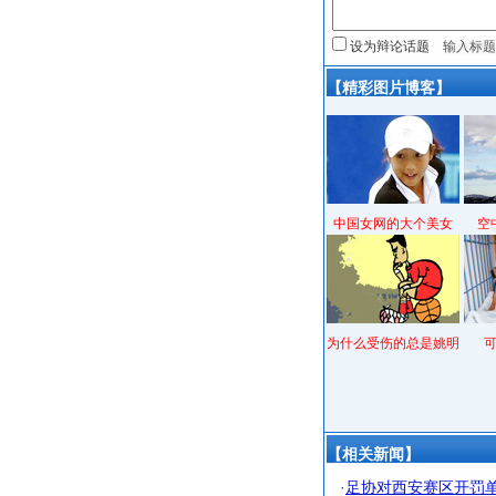
设为辩论话题
【精彩图片博客】
中国女网的大个美女
空
为什么受伤的总是姚明
【相关新闻】
·
足协对西安赛区开罚单