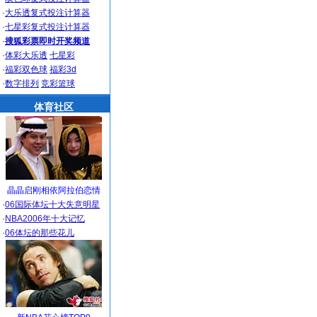
·
大乐透复式投注计算器
·
七星彩复式投注计算器
·
搜狐彩票即时开奖频道
·
体彩大乐透
七星彩
·
福彩双色球
福彩3d
·
数字排列
竞彩篮球
体育社区
晶晶启刚相依阿拉伯恋情
·
06国际体坛十大失意明星
·
NBA2006年十大记忆
·
06体坛的那些花儿