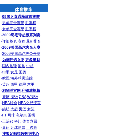
体育推荐
·
09国乒直通横滨选拔赛
·
男单完全赛果
胜率榜
·
女单完全赛果
胜率榜
·
2009羽毛球超级系列赛
·
详细签表
赛程
最新排名
·
2009美国高尔夫名人赛
·
2009英国高尔夫公开赛
·
为刘翔选女友
更多策划
·
国内足球
国足
中超
·
中甲
女足
国奥
·
欧冠
海外球员追踪
·
英超
西甲
德甲
意甲
·
利物浦官网
利物浦视频
·
篮球
NBA
CBA
WNBA
·
NBA转会
NBA交易流言
·
姚明
大超
男篮
女篮
·
F1
网球
高尔夫
围棋
·
王治郅
科比
体育彩票
·
奥运
足球彩票
丁俊晖
·
搜狐足彩指数数据中心