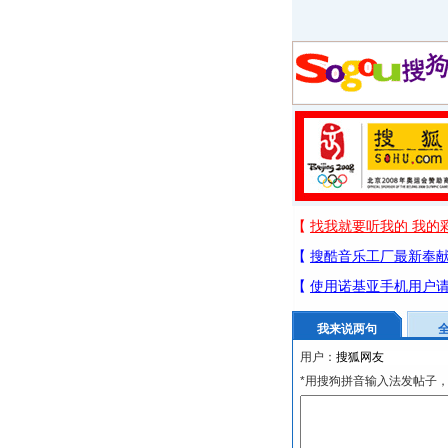
我来说两句
用户：
*用搜狗拼音输入法发帖子，