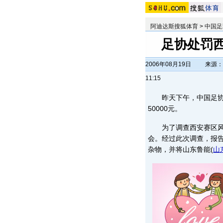
阿迪达斯搜狐体育
>
中国足
足协处罚
2006年08月19日
来源：
11:15
昨天下午，中国足协宣
50000元。
为了调查西安赛区风波
会。经过此次调查，报
杂物，并将山东鲁能
(
山