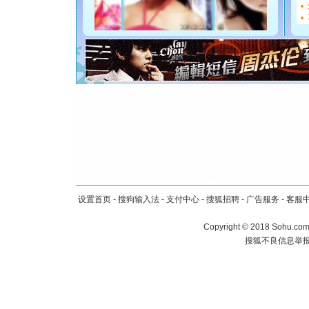
[圣诞节]
如意,快乐
[元旦]
看
断电。爱
你是我专
[元旦]
如
起；二是
离。水晶
[元旦]
当
泣，这痛
卖了。水
[春节]
风
颜！冬去
道一声平
设置首页
-
搜狗输入法
-
支付中心
-
搜狐招聘
-
广告服务
-
客服
[春节]
传
片叶子是
Copyright
©
2018 Sohu.com 
送你一棵
搜狐不良信息举