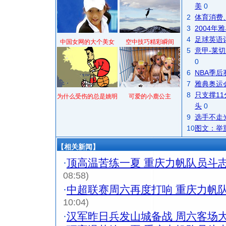
美
0
2
体育消费
3
2004
4
足球英语
中国女网的大个美女
空中技巧精彩瞬间
5
意甲-莱切
0
6
NBA季
7
雅典奥运
8
只支撑1
为什么受伤的总是姚明
可爱的小鹿公主
头
0
9
选手不走
10
图文：举
【相关新闻】
·
顶高温苦练一夏 重庆力帆队员斗
08:58)
·
中超联赛周六再度打响 重庆力帆
10:04)
·
汉军昨日兵发山城备战 周六客场