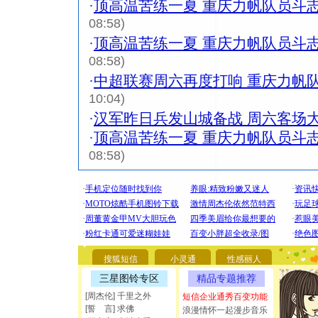
·
顶高温苦练一夏 重庆力帆队员斗
08:58)
·
顶高温苦练一夏 重庆力帆队员斗
08:58)
·
中超联赛周六再度打响 重庆力帆
10:04)
·
汉军昨日兵发山城备战 周六客场
·
顶高温苦练一夏 重庆力帆队员斗
08:58)
[圣诞节]
你太多，
搜狐短信
小灵通
性感丽人
要平安！
三星图铃专区
精品专题推荐
[圣诞节]
能正大光明
[周杰伦] 千里之外
短信企业通秀百变功能
都要快乐噢
[誓 言] 求佛
浪漫情怀一起漫步音乐