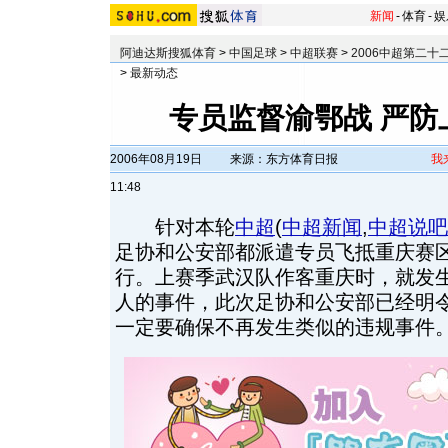
新闻
-
体育
-
娱
阿迪达斯搜狐体育
>
中国足球
>
中超联赛
>
2006中超第二十
>
最新动态
专员监督渝鄂战 严防
2006年08月19日
来源：东方体育日报
我
11:48
针对本轮
中超
(
中超新闻
,
中超说吧
足协和公安部都派遣专员飞抵重庆赛
行。上赛季武汉队作客重庆时，就发
人的事件，此次足协和公安部已经明
一定要确保不再发生类似的违规事件