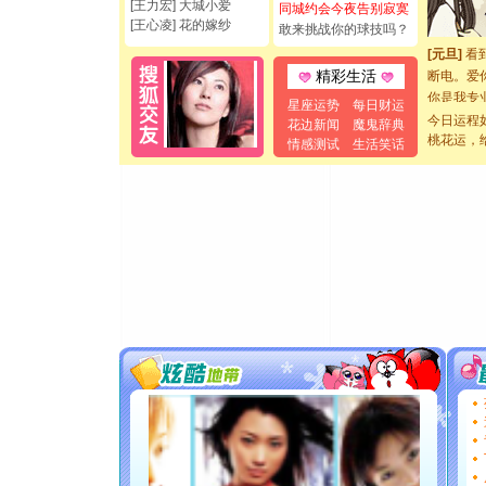
[圣诞节]
[王力宏] 大城小爱
同城约会今夜告别寂寞
[王心凌] 花的嫁纱
如意,快乐
敢来挑战你的球技吗？
[元旦]
看
断电。爱
精彩生活
你是我专
星座运势
每日财运
[元旦]
如
今日运程
花边新闻
魔鬼辞典
起；二是
桃花运，
情感测试
生活笑话
离。水晶
[元旦]
当
泣，这痛
卖了。水
[春节]
风
颜！冬去
道一声平
[春节]
传
片叶子是
送你一棵
[圣诞节]
你太多，
要平安！
[圣诞节]
能正大光明
都要快乐噢