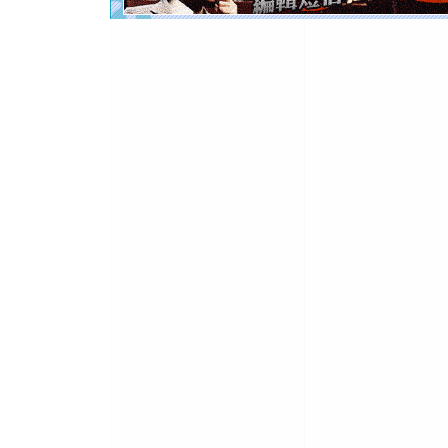
起；二是
离。水晶
[元旦]
当
泣，这痛
卖了。水
[春节]
风
颜！冬去
道一声平
[春节]
传
片叶子是
送你一棵