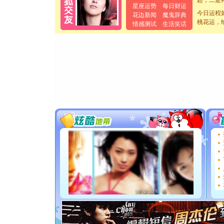
星座运势
每日财运
离。水晶
今日运程
花边新闻
魔鬼辞典
[元旦]
当
桃花运，
情感测试
生活笑话
泣，这痛
卖了。水
[春节]
风
颜！冬去
道一声平
[春节]
传
片叶子是
送你一棵
[圣诞节]
你太多，
要平安！
[圣诞节]
能正大光明
都要快乐噢
[圣诞节]
如意,快乐
[元旦]
看
断电。爱
你是我专
[元旦]
如