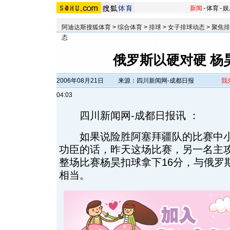
新闻
-
体育
-
娱
阿迪达斯搜狐体育
>
综合体育
>
排球
>
女子排球动态
>
聚焦排
态
俄罗斯以硬对硬 杨
2006年08月21日
来源：四川新闻网-成都日报
我
04:03
四川新闻网-成都日报讯 ：
如果说险胜阿塞拜疆队的比赛中小
功臣的话，昨天这场比赛，另一名主
整场比赛杨昊扣球拿下16分，与俄罗
相当。