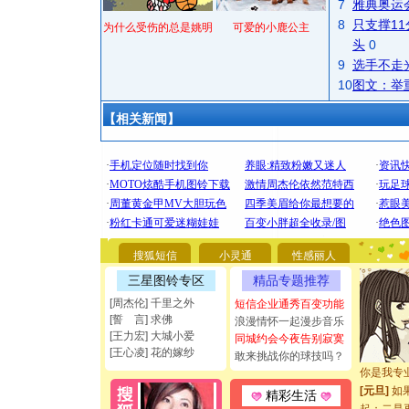
7
雅典奥运
8
只支撑1
为什么受伤的总是姚明
可爱的小鹿公主
头
0
9
选手不走
10
图文：举
【相关新闻】
[圣诞节]
你太多，
要平安！
[圣诞节]
搜狐短信
小灵通
性感丽人
能正大光明
都要快乐噢
三星图铃专区
精品专题推荐
[圣诞节]
[周杰伦] 千里之外
短信企业通秀百变功能
如意,快乐
[誓 言] 求佛
浪漫情怀一起漫步音乐
[元旦]
看
[王力宏] 大城小爱
同城约会今夜告别寂寞
断电。爱
[王心凌] 花的嫁纱
敢来挑战你的球技吗？
你是我专
[元旦]
如
精彩生活
起；二是