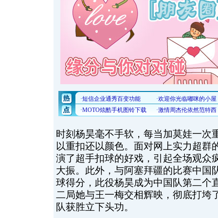
时刻杨昊毫不手软，每当加莫娃一次
以重扣还以颜色。面对网上实力超群
演了超手扣球的好戏，引起全场观众
大振。此外，与阿塞拜疆的比赛中国
球得分，此役杨昊成为中国队第二个
二局她与王一梅交相辉映，彻底打垮
队获胜立下头功。