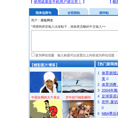
我来说两句
全部跟帖
精华帖
用户：
*用搜狗拼音输入法发帖子，体验更流畅的中文输入>>
设为辩论话题
【热门新闻推
【精彩图片博客】
1
体育画报
美
0
2
体育消费
3
2004
4
足球英语
中国女网的大个美女
空中技巧精彩瞬间
5
意甲-莱切
0
6
NBA季