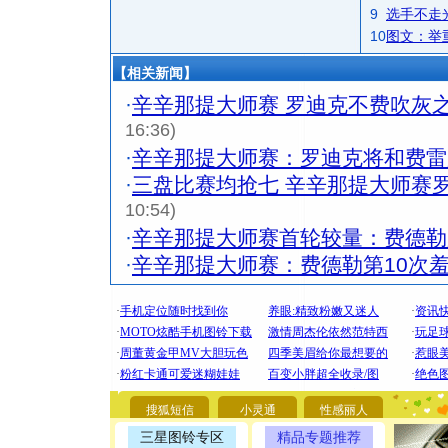
9
选手不走
10
图文：举
【相关新闻】
·
辛辛那提大师赛 罗迪克不费吹灰
16:36)
·
辛辛那提大师赛：罗迪克将和费雷
·
三盘比赛均抢七 辛辛那提大师赛
10:54)
·
辛辛那提大师赛首轮较量：费德勒
·
辛辛那提大师赛：费德勒第10次羞
[圣诞节]
你太多，
要平安！
[圣诞节]
能正大光明
搜狐短信
小灵通
性感丽人
都要快乐噢
三星图铃专区
精品专题推荐
[圣诞节]