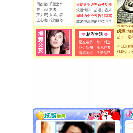
[周杰伦] 千里之外
短信企业通秀百变功能
如意,快乐
[誓 言] 求佛
浪漫情怀一起漫步音乐
[元旦]
看
[王力宏] 大城小爱
同城约会今夜告别寂寞
断电。爱
[王心凌] 花的嫁纱
敢来挑战你的球技吗？
你是我专
[元旦]
如
精彩生活
起；二是
离。水晶
星座运势
每日财运
[元旦]
今日运程
当
花边新闻
魔鬼辞典
桃花运，
泣，这痛
情感测试
生活笑话
卖了。水
[春节]
风
颜！冬去
道一声平
[春节]
传
片叶子是
送你一棵
[圣诞节]
你太多，
要平安！
[圣诞节]
能正大光明
都要快乐噢