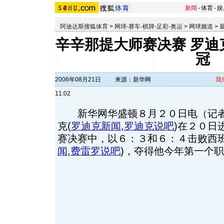
新闻
-
体育
-
娱
阿迪达斯搜狐体育
>
网球-赛车-棋牌-足彩-奥运
>
网球频道
>
辛辛那提大师赛决赛 罗迪
冠
2006年08月21日
来源：新华网
我
11:02
新华网华盛顿８月２０日电（记者
克
(
罗迪克新闻
,
罗迪克说吧
)
在２０日
赛决赛中，以６：３和６：４击败西
闻
,
费雷罗说吧
)
，夺得他今年第一个职