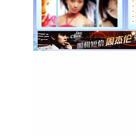
[圣诞节]
如意,快乐
[元旦]
看
断电。爱
你是我专
[元旦]
如
起；二是
离。水晶
[元旦]
当
泣，这痛
卖了。水
[春节]
风
颜！冬去
道一声平
[春节]
传
片叶子是
送你一棵