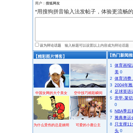
用户：
*用搜狗拼音输入法发帖子，体验更流畅的
设为辩论话题
【热门新闻推
【精彩图片博客】
1
体育画报
美
0
2
体育消费
3
2004
4
足球英语
中国女网的大个美女
空中技巧精彩瞬间
5
意甲-莱切
0
6
NBA季
7
雅典奥运
8
只支撑1
为什么受伤的总是姚明
可爱的小鹿公主
头
0