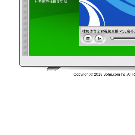
利奇惊艳抽射显功底
搜狐体育全程视频直播 PGL魔
Copyright © 2018 Sohu.com Inc. Al