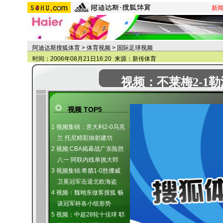
新
阿迪达斯搜狐体育
>
体育视频
>
国际足球视频
时间：2006年08月21日16:20 来源：
新传体育
视频：不莱梅2-1
视频 TOP5
1
视频集锦：意大利2-0乌克
兰 托尼精彩抽射建功
2
视频:CBA揭幕战广东险胜
八一 阿联内线单挑大郅
3
视频集锦:希腊1-0胜挪威
卫冕冠军击退北欧海盗
4
视频：魏翊东做客搜狐 畅
谈冠军杯各小组形势
5
视频：中超28轮十佳球 耶