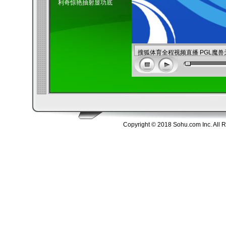
利奇惊艳抽射显功底
搜狐体育全程视频直播 PGL魔
Copyright © 2018 Sohu.com Inc. Al