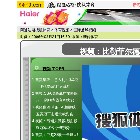
新
阿迪达斯搜狐体育
>
体育视频
>
国际足球视频
时间：2006年08月21日16:59 来源：
新传体育
视频：比勒菲尔德2
视频 TOP5
1
视频集锦：意大利2-0乌克
兰 托尼精彩抽射建功
2
视频:CBA揭幕战广东险胜
八一 阿联内线单挑大郅
3
视频集锦:希腊1-0胜挪威
卫冕冠军击退北欧海盗
4
视频：魏翊东做客搜狐 畅
谈冠军杯各小组形势
5
视频：中超28轮十佳球 耶