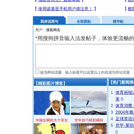
我来说两句
全部跟帖
精华帖
用户：
*用搜狗拼音输入法发帖子，体验更流畅的
设为辩论话题
【热门新闻推
【精彩图片博客】
1
体育画报
美
0
2
体育消费
3
2004
4
足球英语
中国女网的大个美女
空中技巧精彩瞬间
5
意甲-莱切
0