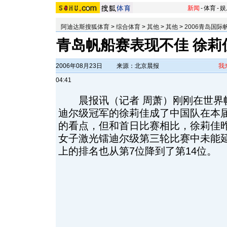
新闻
-
体育
-
娱
阿迪达斯搜狐体育
>
综合体育
>
其他
>
其他
>
2006青岛国际
青岛帆船赛表现不佳 徐莉
2006年08月23日
来源：北京晨报
我
04:41
晨报讯（记者 周萧）刚刚在世界
迪尔级冠军的徐莉佳成了中国队在本
的看点，但和首日比赛相比，徐莉佳
女子激光镭迪尔级第三轮比赛中未能
上的排名也从第7位降到了第14位。