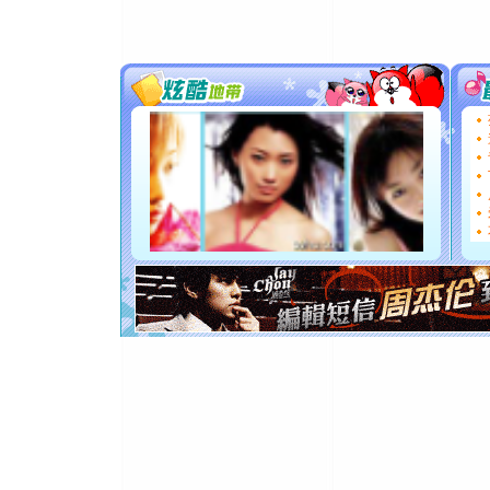
[春节]
传
片叶子是
送你一棵
[圣诞节]
你太多，
要平安！
[圣诞节]
能正大光明
都要快乐噢
[圣诞节]
如意,快乐
[元旦]
看
断电。爱
你是我专
[元旦]
如
起；二是
离。水晶
[元旦]
当
泣，这痛
卖了。水
[春节]
风
颜！冬去