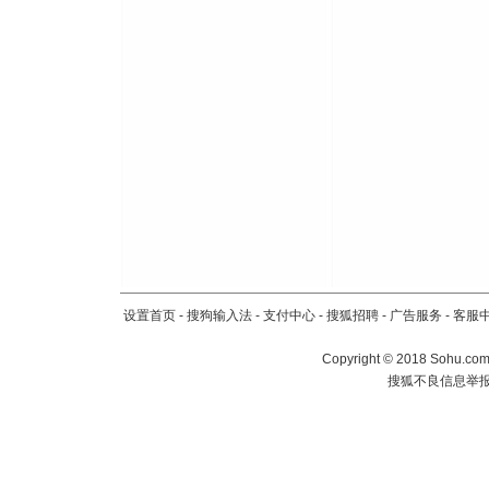
道一声平
[春节]
传
片叶子是
送你一棵
设置首页
-
搜狗输入法
-
支付中心
-
搜狐招聘
-
广告服务
-
客服
Copyright
©
2018 Sohu.com 
搜狐不良信息举