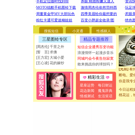
[圣诞节]
你太多，
要平安！
搜狐短信
小灵通
性感丽人
[圣诞节]
三星图铃专区
精品专题推荐
能正大光明
[周杰伦] 千里之外
短信企业通秀百变功能
都要快乐噢
[誓 言] 求佛
浪漫情怀一起漫步音乐
[圣诞节]
[王力宏] 大城小爱
同城约会今夜告别寂寞
如意,快乐
[王心凌] 花的嫁纱
敢来挑战你的球技吗？
[元旦]
看
断电。爱
精彩生活
你是我专
[元旦]
如
星座运势
每日财运
今日运程
花边新闻
魔鬼辞典
起；二是
桃花运，
情感测试
生活笑话
离。水晶
[元旦]
当
泣，这痛
卖了。水
[春节]
风
颜！冬去
道一声平