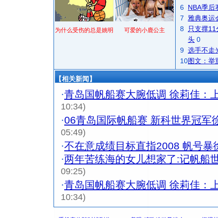
6
NBA季
7
雅典奥运
8
只支撑1
为什么受伤的总是姚明
可爱的小鹿公主
头
0
9
选手不走
10
图文：举
【相关新闻】
·
青岛国帆船赛大腕低调 徐莉佳：
10:34)
·
06青岛国际帆船赛 新科世界冠军
05:49)
·
不在意成绩目标直指2008 帆号暴
·
两年苦练海的女儿想家了:记帆船
09:25)
·
青岛国帆船赛大腕低调 徐莉佳：
10:34)