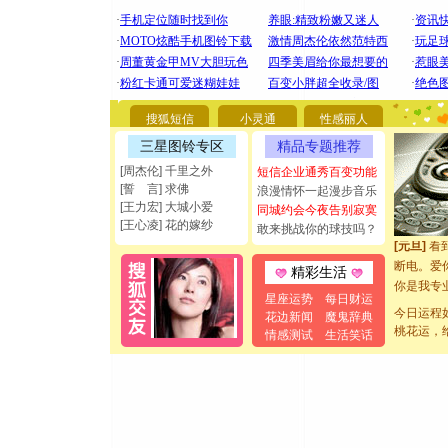
[圣诞节]
你太多，
要平安！
搜狐短信
小灵通
性感丽人
[圣诞节]
三星图铃专区
精品专题推荐
能正大光明
[周杰伦] 千里之外
短信企业通秀百变功能
都要快乐噢
[誓 言] 求佛
浪漫情怀一起漫步音乐
[圣诞节]
[王力宏] 大城小爱
同城约会今夜告别寂寞
如意,快乐
[王心凌] 花的嫁纱
敢来挑战你的球技吗？
[元旦]
看
断电。爱
精彩生活
你是我专
[元旦]
如
星座运势
每日财运
今日运程
花边新闻
魔鬼辞典
起；二是
桃花运，
情感测试
生活笑话
离。水晶
[元旦]
当
泣，这痛
卖了。水
[春节]
风
颜！冬去