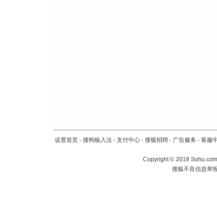
颜！冬去
道一声平
[春节]
传
片叶子是
送你一棵
设置首页
-
搜狗输入法
-
支付中心
-
搜狐招聘
-
广告服务
-
客服
Copyright
©
2018 Sohu.com 
搜狐不良信息举