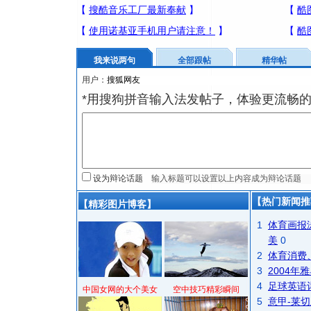
我来说两句
全部跟帖
精华帖
用户：
*用搜狗拼音输入法发帖子，体验更流畅的
设为辩论话题
【热门新闻推
【精彩图片博客】
1
体育画报
美
0
2
体育消费
3
2004
4
足球英语
中国女网的大个美女
空中技巧精彩瞬间
5
意甲-莱切