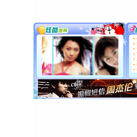
道一声平
[春节]
传
片叶子是
送你一棵
[圣诞节]
你太多，
要平安！
[圣诞节]
能正大光明
都要快乐噢
[圣诞节]
如意,快乐
[元旦]
看
断电。爱
你是我专
[元旦]
如
起；二是
离。水晶
[元旦]
当
泣，这痛
卖了。水
[春节]
风