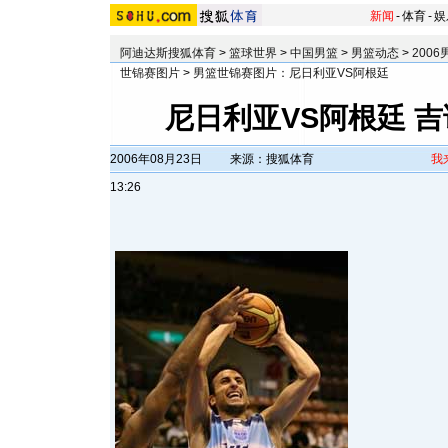
新闻
-
体育
-
娱
阿迪达斯搜狐体育
>
篮球世界
>
中国男篮
>
男篮动态
>
200
世锦赛图片
>
男篮世锦赛图片：尼日利亚VS阿根廷
尼日利亚VS阿根廷 
2006年08月23日
来源：搜狐体育
我
13:26