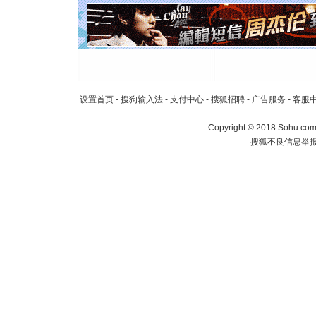
[元旦]
看
断电。爱
你是我专
[元旦]
如
起；二是
离。水晶
[元旦]
当
设置首页
-
搜狗输入法
-
支付中心
-
搜狐招聘
-
广告服务
-
客服
泣，这痛
卖了。水
Copyright
©
2018 Sohu.com 
[春节]
风
搜狐不良信息举
颜！冬去
道一声平
[春节]
传
片叶子是
送你一棵