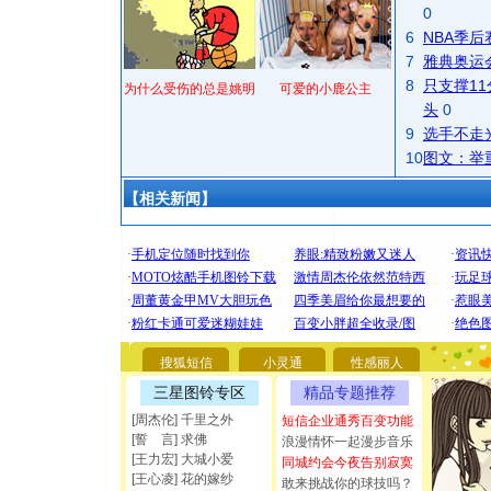
0
6
NBA季
7
雅典奥运
8
只支撑1
为什么受伤的总是姚明
可爱的小鹿公主
头
0
9
选手不走
10
图文：举
【相关新闻】
[圣诞节]
你太多，
要平安！
搜狐短信
小灵通
性感丽人
[圣诞节]
三星图铃专区
精品专题推荐
能正大光明
都要快乐噢
[周杰伦] 千里之外
短信企业通秀百变功能
[誓 言] 求佛
[圣诞节]
浪漫情怀一起漫步音乐
[王力宏] 大城小爱
同城约会今夜告别寂寞
如意,快乐
[王心凌] 花的嫁纱
敢来挑战你的球技吗？
[元旦]
看