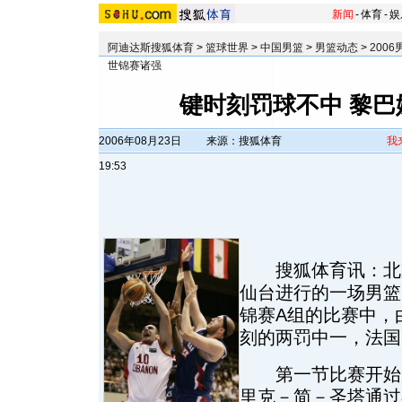
新闻
-
体育
-
娱
阿迪达斯搜狐体育
>
篮球世界
>
中国男篮
>
男篮动态
>
200
世锦赛诸强
键时刻罚球不中 黎巴
2006年08月23日
来源：搜狐体育
我
19:53
搜狐体育讯：北京
仙台进行的一场男篮
锦赛A组的比赛中，
刻的两罚中一，法国以
第一节比赛开始后
里克－简－圣塔通过