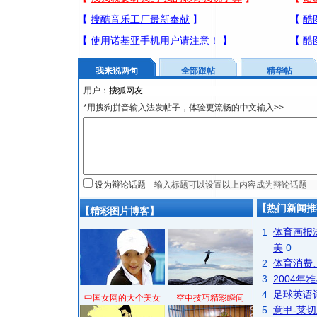
我来说两句
全部跟帖
精华帖
用户：
*用搜狗拼音输入法发帖子，体验更流畅的中文输入>>
设为辩论话题
【热门新闻推
【精彩图片博客】
1
体育画报
美
0
2
体育消费
3
2004
4
足球英语
中国女网的大个美女
空中技巧精彩瞬间
5
意甲-莱切