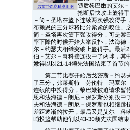
随后黎巴嫩的艾尔－
男篮世锦赛精彩组图
抢断后快攻上篮得手
－简－圣塔在篮下连续两次强攻得手
布赖恩的三分球将比分紧紧的咬住。
简－圣塔再次篮下强攻得分，可是黎
率下降的时候开始大举反扑，法海德－
尔－约瑟夫相继突破上篮得手。最后2
伯－艾尔－奇科接连投中了两球，其
嫩得以以21-14领先法国结束了首节
第二节比赛开始后戈密斯－约瑟夫
了三分，弗莱斯特－劳伦特－玛塞尔
连续的中投得分，黎巴嫩被迫请求暂
恩和法海德－朗尼－保罗斯分别投中
夫和法海德－朗尼－保罗斯也相继跳
差距逐渐的拉开，最后又是艾尔－科
哨投篮帮助他们以43-30领先法国结