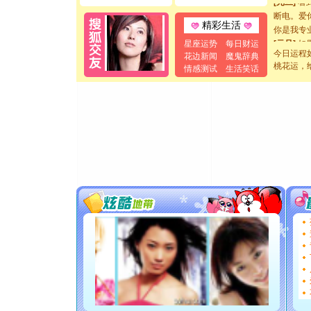
断电。爱
你是我专
精彩生活
[元旦]
如
星座运势
每日财运
起；二是
今日运程
花边新闻
魔鬼辞典
离。水晶
桃花运，
情感测试
生活笑话
[元旦]
当
泣，这痛
卖了。水
[春节]
风
颜！冬去
道一声平
[春节]
传
片叶子是
送你一棵
[圣诞节]
你太多，
要平安！
[圣诞节]
能正大光明
都要快乐噢
[圣诞节]
如意,快乐