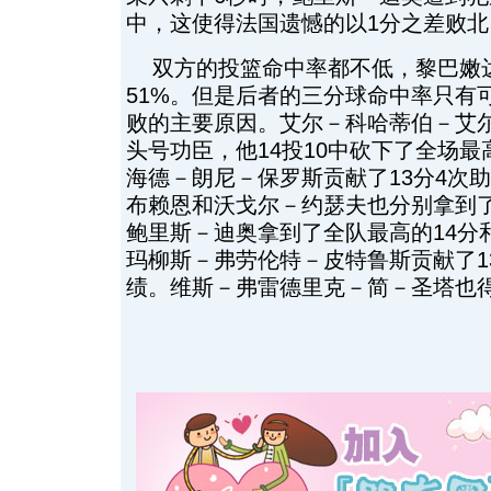
中，这使得法国遗憾的以1分之差败北
双方的投篮命中率都不低，黎巴嫩达
51%。但是后者的三分球命中率只有
败的主要原因。艾尔－科哈蒂伯－艾
头号功臣，他14投10中砍下了全场最
海德－朗尼－保罗斯贡献了13分4次
布赖恩和沃戈尔－约瑟夫也分别拿到了
鲍里斯－迪奥拿到了全队最高的14分
玛柳斯－弗劳伦特－皮特鲁斯贡献了1
绩。维斯－弗雷德里克－简－圣塔也得