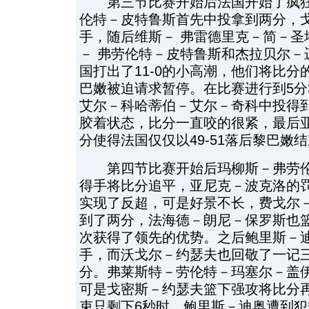
第三节比赛开始后法国开始了疯狂
伦特－皮特鲁斯首先中投拿到两分，
手，随后维斯－ 弗雷德里克－简－圣
－ 弗劳伦特－皮特鲁斯和杰拉贝尔－
国打出了11-0的小高潮，他们将比分
巴嫩被迫请求暂停。在比赛进行到5分
艾尔－科哈蒂伯－艾尔－奇科中投得
胶着状态，比分一直咬的很紧，最后
分使得法国仅仅以49-51落后黎巴嫩
第四节比赛开始后玛柳斯－弗劳伦
得手将比分追平，亚尼克－波克洛的
实现了反超，可是好景不长，费戈尔
到了两分，法海德－朗尼－保罗斯也
次获得了领先的优势。之后鲍里斯－
手，而沃戈尔－约瑟夫也回敬了一记
分。弗莱斯特－劳伦特－玛塞尔－盖
可是戈密斯－约瑟夫篮下强攻将比分
束只剩下6秒时，鲍里斯－迪奥遭到