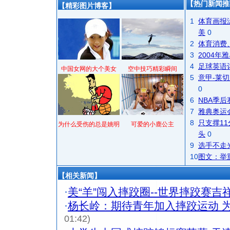
【热门新闻推
【精彩图片博客】
1
体育画报
美
0
2
体育消费
3
2004
4
足球英语
中国女网的大个美女
空中技巧精彩瞬间
5
意甲-莱切
0
6
NBA季
7
雅典奥运
8
只支撑1
为什么受伤的总是姚明
可爱的小鹿公主
头
0
9
选手不走
10
图文：举
【相关新闻】
·
美“羊”闯入摔跤圈--世界摔跤赛吉
·
杨长岭：期待青年加入摔跤运动 
01:42)