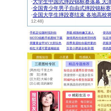
·
大学生中国式摔跤锦标赛落幕 天
·
全国青少年男子自由式摔跤锦标赛
·
全国大学生摔跤赛结束 各地高校
12:48)
[圣诞节]
你太多，
要平安！
搜狐短信
小灵通
性感丽人
[圣诞节]
三星图铃专区
精品专题推荐
能正大光明
都要快乐噢
[周杰伦] 千里之外
短信企业通秀百变功能
[誓 言] 求佛
[圣诞节]
浪漫情怀一起漫步音乐
[王力宏] 大城小爱
如意,快乐
同城约会今夜告别寂寞
[王心凌] 花的嫁纱
敢来挑战你的球技吗？
[元旦]
看
断电。爱
你是我专
精彩生活
[元旦]
如
星座运势
每日财运
起；二是
今日运程
花边新闻
魔鬼辞典
离。水晶
桃花运，
情感测试
生活笑话