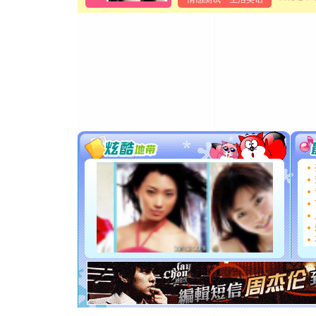
[元旦]
当
泣，这痛
卖了。水
[春节]
风
颜！冬去
道一声平
[春节]
传
片叶子是
送你一棵
[圣诞节]
你太多，
要平安！
[圣诞节]
能正大光明
都要快乐噢
[圣诞节]
如意,快乐
[元旦]
看
断电。爱
你是我专
[元旦]
如
起；二是