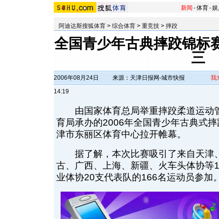
新闻
-
体育
-
娱
阿迪达斯搜狐体育
>
综合体育
>
重竞技
>
摔跤
全国青少年古典摔跤锦标赛
三
2006年08月24日
来源：天津日报网-城市快报
我
14:19
由国家体育总局举重摔跤柔道运动管
育局承办的2006年全国青少年古典式
津市东丽区体育中心拉开帷幕。
据了解，本次比赛吸引了来自天津、
古、广西、上海、新疆、火车头体协等1
业体协20支代表队的166名运动员参加