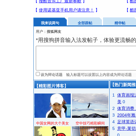
我来说两句
全部跟帖
精华帖
用户：
*用搜狗拼音输入法发帖子，体验更流畅的
设为辩论话题
【热门新闻推
【精彩图片博客】
1
体育画报
美
0
2
体育消费
3
2004
4
足球英语
中国女网的大个美女
空中技巧精彩瞬间
5
意甲-莱切
0