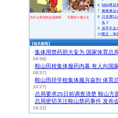
6
NBA季
7
雅典奥运
8
只支撑1
为什么受伤的总是姚明
可爱的小鹿公主
头
0
9
选手不走
10
图文：举
【相关新闻】
·
集体用禁药胆大妄为 国家体育总
04:58)
·
鞍山田校集体服药内幕 有人向国
08:57)
·
鞍山田径学校集体服兴奋剂 体育
10:27)
·
总局要求25日前调查清楚 鞍山方
·
总局密切关注鞍山禁药事件 发布
18:22)