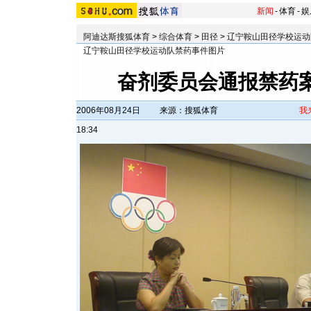
新闻
-
体育
-
娱
阿迪达斯搜狐体育
>
综合体育
>
田径
>
辽宁鞍山田径学校运动
辽宁鞍山田径学校运动队禁药事件图片
奋剂委员会通报禁药案
2006年08月24日
来源：搜狐体育
我
18:34