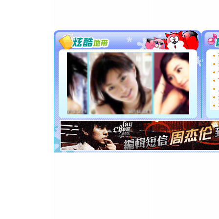
送你一棵
[圣诞节]
你太多，
要平安！
[圣诞节]
能正大光明
都要快乐噢
[圣诞节]
如意,快乐
[元旦]
看
断电。爱
你是我专
[元旦]
如
起；二是
离。水晶
[元旦]
当
泣，这痛
卖了。水
[春节]
风
颜！冬去
道一声平
[春节]
传
片叶子是