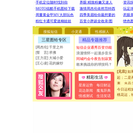
[圣诞节]
你太多，
要平安！
[圣诞节]
能正大光明
搜狐短信
小灵通
性感丽人
都要快乐噢
[圣诞节]
三星图铃专区
精品专题推荐
如意,快乐
[周杰伦] 千里之外
短信企业通秀百变功能
[元旦]
看
[誓 言] 求佛
浪漫情怀一起漫步音乐
断电。爱
[王力宏] 大城小爱
同城约会今夜告别寂寞
你是我专
[王心凌] 花的嫁纱
敢来挑战你的球技吗？
[元旦]
如
起；二是
精彩生活
离。水晶
星座运势
每日财运
[元旦]
当
今日运程
花边新闻
魔鬼辞典
泣，这痛
桃花运，
情感测试
生活笑话
卖了。水
[春节]
风
颜！冬去
道一声平
[春节]
传
片叶子是