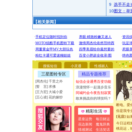
9
选手不走
10
图文：举
【相关新闻】
[圣诞节]
你太多，
要平安！
搜狐短信
小灵通
性感丽人
[圣诞节]
能正大光明
三星图铃专区
精品专题推荐
都要快乐噢
[周杰伦] 千里之外
短信企业通秀百变功能
[圣诞节]
[誓 言] 求佛
浪漫情怀一起漫步音乐
如意,快乐
[王力宏] 大城小爱
同城约会今夜告别寂寞
[元旦]
看
[王心凌] 花的嫁纱
敢来挑战你的球技吗？
断电。爱
你是我专
精彩生活
[元旦]
如
星座运势
每日财运
起；二是
今日运程
花边新闻
魔鬼辞典
离。水晶
桃花运，
情感测试
生活笑话