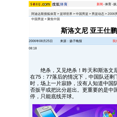
新闻
-
体育
-
娱
阿迪达斯搜狐体育
>
篮球世界
>
中国男篮
>
男篮动态
>
200
中国男篮
>
聚焦中国
斯洛文尼 亚王仕鹏
2006年08月25日
来源：扬子晚报
我
08:18
绝杀，又见绝杀！昨天和斯洛文尼亚
在75：77落后的情况下，中国队还
时，场上一片寂静，没有人知道中国
否扳平或把比分超出。更重要的是中
停，只能底线开球。