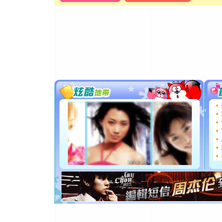
[元旦]
当
泣，这痛
卖了。水
[春节]
风
颜！冬去
道一声平
[春节]
传
片叶子是
送你一棵
[圣诞节]
你太多，
要平安！
[圣诞节]
能正大光明
都要快乐噢
[圣诞节]
如意,快乐
[元旦]
看
断电。爱
你是我专
[元旦]
如
起；二是
离。水晶