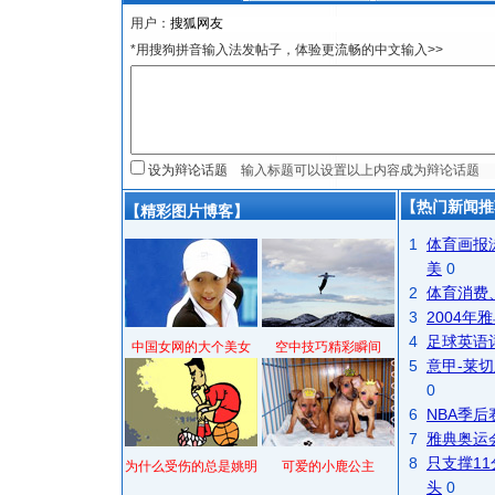
用户：
*用搜狗拼音输入法发帖子，体验更流畅的中文输入>>
设为辩论话题
【热门新闻推
【精彩图片博客】
1
体育画报
美
0
2
体育消费
3
2004
4
足球英语
中国女网的大个美女
空中技巧精彩瞬间
5
意甲-莱切
0
6
NBA季
7
雅典奥运
8
只支撑1
为什么受伤的总是姚明
可爱的小鹿公主
头
0