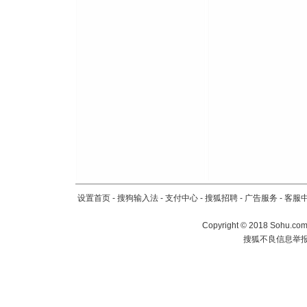
[元旦]
当
泣，这痛
卖了。水
[春节]
风
颜！冬去
道一声平
[春节]
传
片叶子是
送你一棵
设置首页
-
搜狗输入法
-
支付中心
-
搜狐招聘
-
广告服务
-
客服
Copyright
©
2018 Sohu.com 
搜狐不良信息举