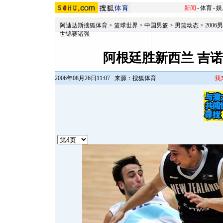
新闻
-
体育
-
娱
阿迪达斯搜狐体育
>
篮球世界
>
中国男篮
>
男篮动态
>
200
世锦赛诸强
阿根廷胜新西兰 吉
2006年08月26日11:07
来源：搜狐体育
我