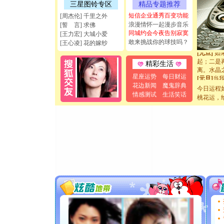
三星图铃专区
精品专题推荐
[圣诞节]
如意,快乐
短信企业通秀百变功能
[周杰伦] 千里之外
[元旦]
看
浪漫情怀一起漫步音乐
[誓 言] 求佛
断电。爱
同城约会今夜告别寂寞
[王力宏] 大城小爱
你是我专
敢来挑战你的球技吗？
[王心凌] 花的嫁纱
[元旦]
如
起；二是
精彩生活
离。水晶
[元旦]
当
星座运势
每日财运
泣，这痛
花边新闻
魔鬼辞典
今日运程
卖了。水
情感测试
生活笑话
桃花运，
[春节]
风
颜！冬去
道一声平
[春节]
传
片叶子是
送你一棵
[圣诞节]
你太多，
要平安！
[圣诞节]
能正大光明
天都要快
[圣诞节]
如意,快乐
[元旦]
看