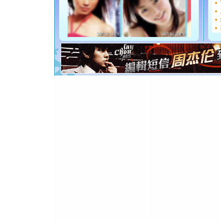
断电。爱
你是我专
[元旦]
如
起；二是
离。水晶
[元旦]
当
泣，这痛
卖了。水
[春节]
风
颜！冬去
道一声平
[春节]
传
片叶子是
送你一棵