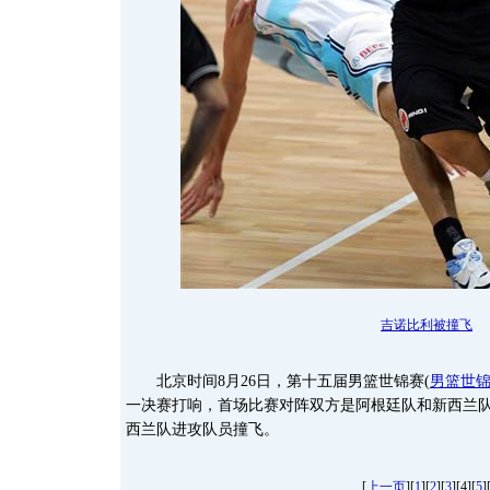
吉诺比利被撞飞
北京时间8月26日，第十五届男篮世锦赛
(
男篮世
一决赛打响，首场比赛对阵双方是阿根廷队和新西兰
西兰队进攻队员撞飞。
[
上一页
][
1
][
2
][
3
][4][
5
]