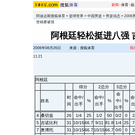
新闻
-
体育
-
娱
阿迪达斯搜狐体育
>
篮球世界
>
中国男篮
>
男篮动态
>
200
世锦赛诸强
阿根廷轻松挺进八强 
2006年08月26日
来源：搜狐体育
我
11:21
阿根廷
得分
2总分
3总分
命
时
命中/
命中/
命
姓名
%
%
中/
%
间
出手
出手
出手
4
桑切兹
26
1/4
25
1/2
50
0/2
0
2
5
吉诺比利
31
10/15
66.7
9/11
81.8
1/4
25
7
7
奥博托
31
10/15
66.7
10/15
66.7
0/0
0
3