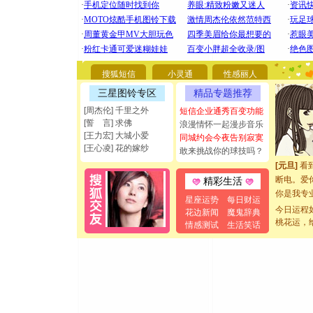
[圣诞节]
你太多，
搜狐短信
小灵通
性感丽人
要平安！
[圣诞节]
三星图铃专区
精品专题推荐
能正大光明
[周杰伦] 千里之外
短信企业通秀百变功能
都要快乐噢
[誓 言] 求佛
浪漫情怀一起漫步音乐
[圣诞节]
[王力宏] 大城小爱
同城约会今夜告别寂寞
如意,快乐
[王心凌] 花的嫁纱
敢来挑战你的球技吗？
[元旦]
看
断电。爱
精彩生活
你是我专
星座运势
每日财运
[元旦]
如
今日运程
花边新闻
魔鬼辞典
起；二是
桃花运，
情感测试
生活笑话
离。水晶
[元旦]
当
泣，这痛
卖了。水
[春节]
风
颜！冬去