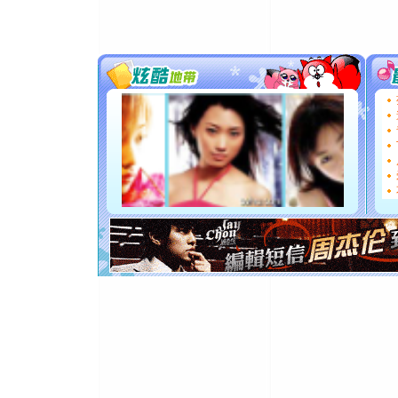
道一声平
[春节]
传
片叶子是
送你一棵
[圣诞节]
你太多，
要平安！
[圣诞节]
能正大光明
都要快乐噢
[圣诞节]
如意,快乐
[元旦]
看
断电。爱
你是我专
[元旦]
如
起；二是
离。水晶
[元旦]
当
泣，这痛
卖了。水
[春节]
风
颜！冬去