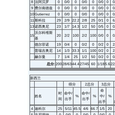
8
法阿贝罗
0
0/0
0
0/0
0
0/0
0
0
9
费尔南德兹
0
0/0
0
0/0
0
0/0
0
0
10
Gutierrez
0
0/0
0
0/0
0
0/0
0
0
11
斯科拉
29
2/9
22.2
2/8
25
0/1
0
6
13
诺西奥尼
23
1/7
14.3
1/2
50
0/5
0
0
沃尔科维斯
15
20
2/2
100
2/2
100
0/0
0
0
基
德尔菲诺
19
0/4
0
0/2
0
0/2
0
2
普瑞吉奥尼
14
1/3
33.3
1/1
100
0/2
0
2
赫尔曼
7
1/4
25
1/2
50
0/2
0
0
总分:
200
28/63
44.4
27/45
60
1/18
5.6
22
新西兰
得分
2总分
3总分
命
时
命中/
命中/
姓名
%
%
中/
%
间
出手
出手
出手
4
迪科尔
25
5/11
45.5
4/6
66.7
1/5
20
5
文尼塔纳
0
0/0
0
0/0
0
0/0
0