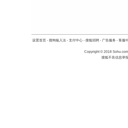
道一声平
[春节]
传
片叶子是
送你一棵
设置首页
-
搜狗输入法
-
支付中心
-
搜狐招聘
-
广告服务
-
客服
Copyright
©
2018 Sohu.com 
搜狐不良信息举