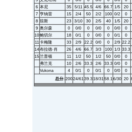
6
本尼
35
5/11
45.5
4/6
66.7
1/5
20
7
亨纳雷
15
2/4
50
2/2
100
0/2
0
8
琼斯
23
3/10
30
2/5
40
1/5
20
9
奥尔森
0
0/0
0
0/0
0
0/0
0
10
鲍切尔
18
0/1
0
0/0
0
0/1
0
11
卡梅隆
33
2/9
22.2
0/0
0
2/9
22.2
14
布拉德·肖
26
4/6
66.7
3/3
100
1/3
33.3
15
兰普顿
11
1/2
50
1/2
50
0/0
0
弗兰克
10
2/6
33.3
2/6
33.3
0/0
0
Vukona
4
0/1
0
0/1
0
0/0
0
总分:
200
24/61
39.3
18/31
58.1
6/30
20