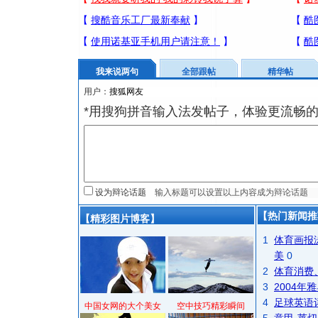
我来说两句
全部跟帖
精华帖
用户：
*用搜狗拼音输入法发帖子，体验更流畅的
设为辩论话题
【热门新闻推
【精彩图片博客】
1
体育画报
美
0
2
体育消费
3
2004
4
足球英语
中国女网的大个美女
空中技巧精彩瞬间