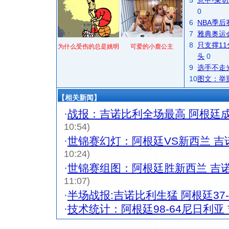
5
意甲-莱切
0
6
NBA季
7
雅典奥运
8
只支撑1
为什么受伤的总是姚明
可爱的小鹿公主
头
0
9
选手不走
10
图文：举
【相关新闻】
·
战报：吉诺比利全场最高 阿根廷
10:54)
·
世锦赛幻灯：阿根廷VS新西兰 吉
10:24)
·
世锦赛组图：阿根廷胜新西兰 吉
11:07)
·
半场战报:吉诺比利生猛 阿根廷37
·
技术统计：阿根廷98-64尼日利亚