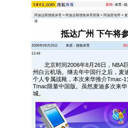
新闻
-
体育
-
娱
阿迪达斯搜狐体育
>
阿迪达斯搜狐体育部落
>
阿迪星地带
>
麦
迪
抵达广州 下午将
2006年08月26日
来源：搜狐体育
我
13:48
北京时间2006年8月26日，NB
州白云机场。继去年中国行之后，麦
个人专属战靴，本次来华推介Tmac-
Tmac限量中国版。虽然麦迪多次来
城。