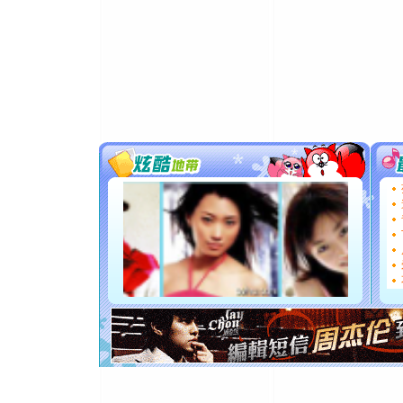
泣，这痛
卖了。水
[春节]
风
颜！冬去
道一声平
[春节]
传
片叶子是
送你一棵
[圣诞节]
你太多，
要平安！
[圣诞节]
能正大光明
都要快乐噢
[圣诞节]
如意,快乐
[元旦]
看
断电。爱
你是我专
[元旦]
如
起；二是
离。水晶
[元旦]
当