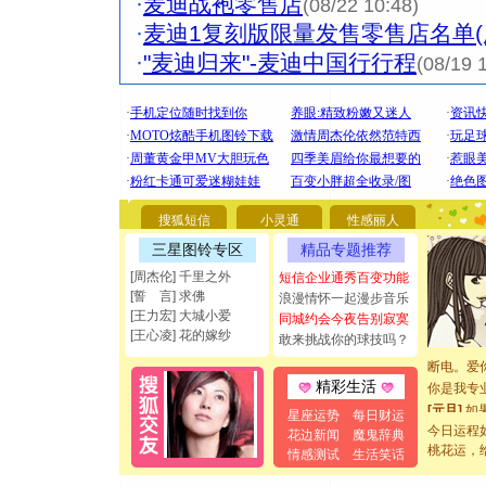
·
麦迪战袍零售店
(08/22 10:48)
·
麦迪1复刻版限量发售零售店名单(
·
"麦迪归来"-麦迪中国行行程
(08/19 
[圣诞节]
你太多，
要平安！
搜狐短信
小灵通
性感丽人
[圣诞节]
三星图铃专区
精品专题推荐
能正大光明
都要快乐噢
[周杰伦] 千里之外
短信企业通秀百变功能
[圣诞节]
[誓 言] 求佛
浪漫情怀一起漫步音乐
如意,快乐
[王力宏] 大城小爱
同城约会今夜告别寂寞
[王心凌] 花的嫁纱
[元旦]
看
敢来挑战你的球技吗？
断电。爱
你是我专
精彩生活
[元旦]
如
星座运势
每日财运
起；二是
今日运程
花边新闻
魔鬼辞典
离。水晶
桃花运，
情感测试
生活笑话
[元旦]
当