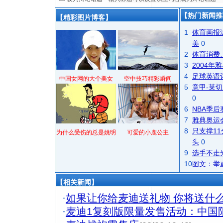
【热门新闻推
【精彩图片博客】
1
体育画报
美
0
2
体育消费
3
2004
4
足球英语
中国女网的大个美女
空中技巧精彩瞬间
5
意甲-莱切
0
6
NBA季
7
雅典奥运
8
只支撑1
为什么受伤的总是姚明
可爱的小鹿公主
头
0
9
选手不走
10
图文：举
【相关新闻】
·
如果让你给麦迪送礼物 你将送什
·
麦迪1复刻版限量发售活动：中国限