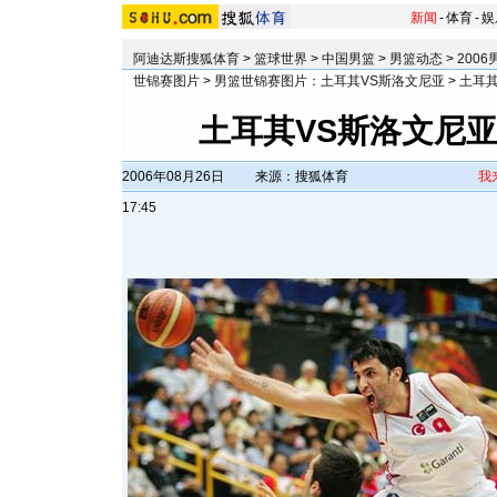
新闻
-
体育
-
娱
阿迪达斯搜狐体育
>
篮球世界
>
中国男篮
>
男篮动态
>
200
世锦赛图片
>
男篮世锦赛图片：土耳其VS斯洛文尼亚
>
土耳
土耳其VS斯洛文尼亚
2006年08月26日
来源：搜狐体育
我
17:45