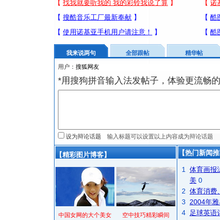
我来说两句
全部跟帖
精华帖
用户：
*用搜狗拼音输入法发帖子，体验更流畅的
设为辩论话题
【热门新闻推
【精彩图片博客】
1
体育画报
美
0
2
体育消费
3
2004
4
足球英语
中国女网的大个美女
空中技巧精彩瞬间