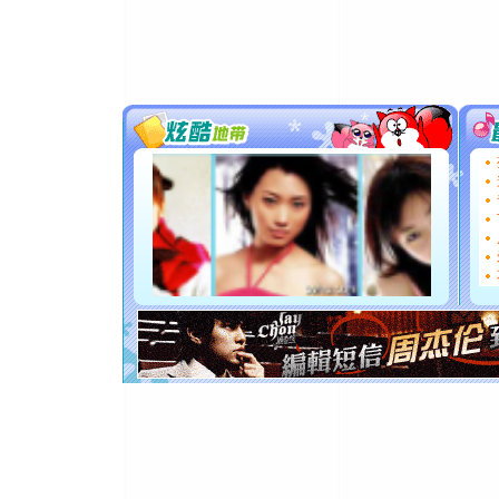
颜！冬去
道一声平
[春节]
传
片叶子是
送你一棵
[圣诞节]
你太多，
要平安！
[圣诞节]
能正大光明
都要快乐噢
[圣诞节]
如意,快乐
[元旦]
看
断电。爱
你是我专
[元旦]
如
起；二是
离。水晶
[元旦]
当
泣，这痛
卖了。水
[春节]
风