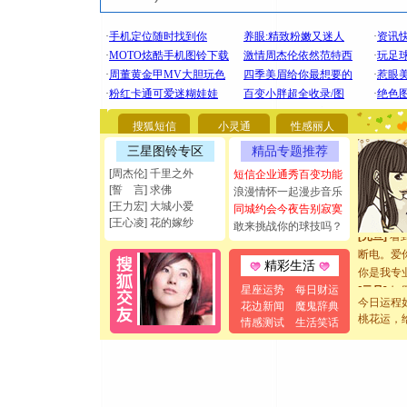
[圣诞节]
你太多，
要平安！
搜狐短信
小灵通
性感丽人
[圣诞节]
三星图铃专区
精品专题推荐
能正大光明
都要快乐噢
[周杰伦] 千里之外
短信企业通秀百变功能
[誓 言] 求佛
[圣诞节]
浪漫情怀一起漫步音乐
[王力宏] 大城小爱
同城约会今夜告别寂寞
如意,快乐
[王心凌] 花的嫁纱
敢来挑战你的球技吗？
[元旦]
看
断电。爱
你是我专
精彩生活
[元旦]
如
星座运势
每日财运
起；二是
今日运程
花边新闻
魔鬼辞典
离。水晶
桃花运，
情感测试
生活笑话
[元旦]
当
泣，这痛
卖了。水
[春节]
风