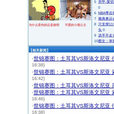
5
意甲-莱切
0
6
NBA季
7
雅典奥运
8
只支撑1
为什么受伤的总是姚明
可爱的小鹿公主
头
0
9
选手不走
10
图文：举
【相关新闻】
·
世锦赛图：土耳其VS斯洛文尼亚 
16:38)
·
世锦赛图：土耳其VS斯洛文尼亚 
16:42)
·
世锦赛图：土耳其VS斯洛文尼亚 
·
世锦赛图：土耳其VS斯洛文尼亚 
16:46)
·
世锦赛图：土耳其VS斯洛文尼亚 
16:38)