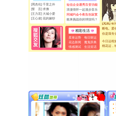
能正大光明
[周杰伦] 千里之外
短信企业通秀百变功能
都要快乐噢
[誓 言] 求佛
浪漫情怀一起漫步音乐
[圣诞节]
[王力宏] 大城小爱
同城约会今夜告别寂寞
如意,快乐
[王心凌] 花的嫁纱
敢来挑战你的球技吗？
[元旦]
看
断电。爱
精彩生活
你是我专
[元旦]
如
星座运势
每日财运
今日运程
起；二是
花边新闻
魔鬼辞典
桃花运，
离。水晶
情感测试
生活笑话
[元旦]
当
泣，这痛
卖了。水
[春节]
风
颜！冬去
道一声平
[春节]
传
片叶子是
送你一棵
[圣诞节]
你太多，
要平安！
[圣诞节]