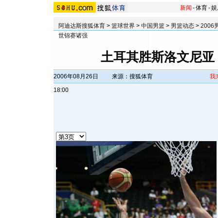
新闻
-
体育
-
娱
阿迪达斯搜狐体育
>
篮球世界
>
中国男篮
>
男篮动态
>
200
世锦赛诸强
土耳其胜斯洛文尼亚
2006年08月26日
来源：搜狐体育
我
18:00