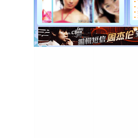
能正大光明
都要快乐噢
[圣诞节]
如意,快乐
[元旦]
看
断电。爱
你是我专
[元旦]
如
起；二是
离。水晶
[元旦]
当
泣，这痛
卖了。水
[春节]
风
颜！冬去
道一声平
[春节]
传
片叶子是
送你一棵