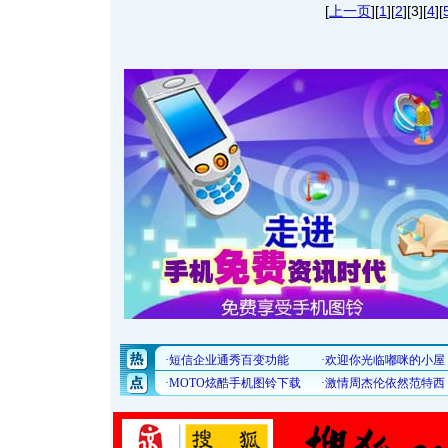
[
上一页
][
1
][
2
][3][
4
][