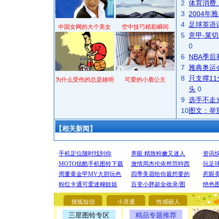
2
体育消费
3
2004
4
足球英语
中国女网的大个美女
空中技巧精彩瞬间
5
意甲-莱切
0
6
NBA季
7
雅典奥运
8
只支撑1
为什么受伤的总是姚明
可爱的小鹿公主
头
0
9
选手不走
10
图文：举
【相关新闻】
[圣诞节]
你太多，
要平安！
搜狐短信
小灵通
性感丽人
[圣诞节]
三星图铃专区
精品专题推荐