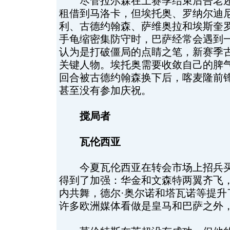
尽管拉尔森在上赛季结束后告老还
租借到马洛卡，但埃托奥、罗纳尔迪
利、古德约翰森、萨维奥拉和埃斯奎
手龟缩密集防守时，巴萨经常会遇到
认为是打破僵局的点睛之笔，新赛季
关键人物。埃托奥需要收敛自己的脾
回合被古德约翰森换下后，喀麦隆前
甚至没有参加庆祝。
搅局者
瓦伦西亚
今夏瓦伦西亚在转会市场上招兵买马
得到了加强：华金和文森特两翼齐飞
内共舞，德尔·奥尔诺和塔瓦诺等提升
许多欧洲媒体看做是皇马和巴萨之外