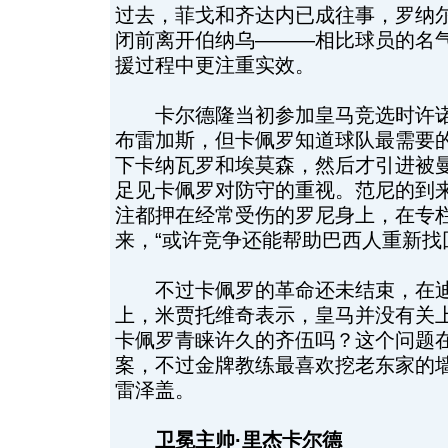
过去，菲戈和齐达内已成往事，罗纳
闭前离开伯纳乌———相比球员的名
援过程中更注重实效。
卡尔德隆当初参加皇马竞选时许诺
布雷加斯，但卡佩罗知道球队最需要
下卡纳瓦罗和埃莫森，然后才引进被曼
足见卡佩罗对防守的重视。范尼的到
注都押在经常受伤的罗尼身上，在专栏
来，“或许竞争还能帮助巴西人重新找
不过卡佩罗的革命还未结束，在迪
上，米贾托维奇表示，皇马并没有关
卡佩罗青睐许久的齐伍吗？这个问题在
案，不过金牌教练最喜欢挖老东家的
雷泽盖。
卫冕主帅·里杰卡尔德