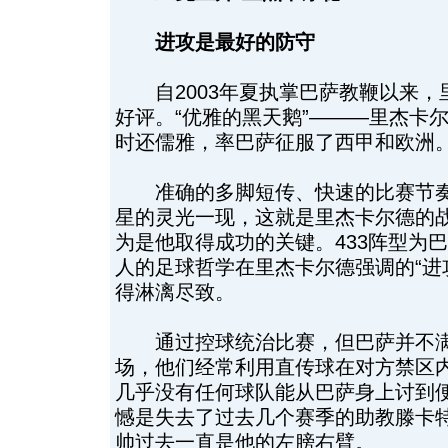
进攻是最好的防守
自2003年夏执掌巴萨教鞭以来，
好评。“优雅的黑天鹅”———里杰卡
时还儒雅，率巴萨征服了西甲和欧洲
准确的多脚短传、快速的比赛节奏
星的灵光一现，这就是里杰卡尔德的
为是他取得成功的关键。433阵型为
人的足球哲学在里杰卡尔德强调的“进
得淋漓尽致。
通过控球统治比赛，但巴萨并不满
场，他们经常利用直传球在对方禁区
几乎没有任何球队能从巴萨身上讨到便
憾是失去了过去几个赛季的助教滕卡
帅过去一直是他的左膀右臂。