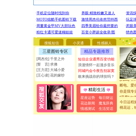
[圣诞节]
你太多，
要平安！
搜狐短信
小灵通
性感丽人
[圣诞节]
能正大光明
三星图铃专区
精品专题推荐
都要快乐噢
[周杰伦] 千里之外
短信企业通秀百变功能
[圣诞节]
[誓 言] 求佛
浪漫情怀一起漫步音乐
如意,快乐
[王力宏] 大城小爱
同城约会今夜告别寂寞
[元旦]
看
[王心凌] 花的嫁纱
敢来挑战你的球技吗？
断电。爱
你是我专
精彩生活
[元旦]
如
星座运势
每日财运
起；二是
今日运程
花边新闻
魔鬼辞典
离。水晶
桃花运，
情感测试
生活笑话
[元旦]
当
泣，这痛
卖了。水
[春节]
风
颜！冬去