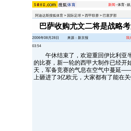
新闻
-
体育
-
娱
阿迪达斯搜狐体育
>
国际足球
>
西甲联赛
>
巴塞罗那
巴萨收购尤文二将是战略考虑
2006年08月28日
来源：新京报
我
03:54
午休结束了，欢迎重回伊比利亚半
的比赛，新一轮的西甲大制作已经开
天，军备竞赛的气息在空气中蔓延—
上砸进了3亿欧元，大家都有了能在