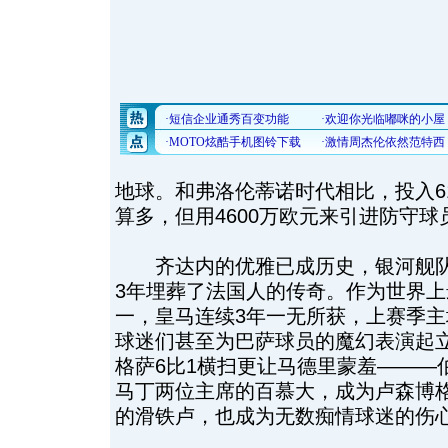
地球。和弗洛伦蒂诺时代相比，投入6
算多，但用4600万欧元来引进防守
齐达内的优雅已成历史，银河舰队
3年埋葬了法国人的传奇。作为世界
一，皇马连续3年一无所获，上赛季主
球迷们甚至为巴萨球员的魔幻表演起
格萨6比1横扫更让马德里蒙羞———
马丁两位主席的百慕大，成为卢森博
的滑铁卢，也成为无数痴情球迷的伤