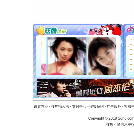
道一声平
[春节]
传
片叶子是
送你一棵
[圣诞节]
你太多，
要平安！
[圣诞节]
能正大光明
都要快乐噢
[圣诞节]
如意,快乐
[元旦]
看
断电。爱
你是我专
[元旦]
如
起；二是
设置首页
-
搜狗输入法
-
支付中心
-
搜狐招聘
-
广告服务
-
客服
离。水晶
[元旦]
当
Copyright
©
2018 Sohu.com 
泣，这痛
搜狐不良信息举
卖了。水
[春节]
风