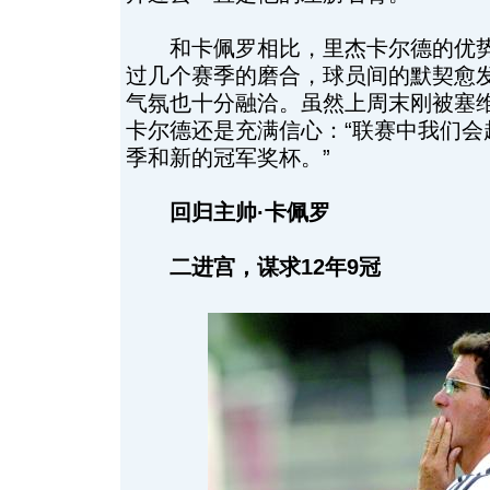
和卡佩罗相比，里杰卡尔德的优势
过几个赛季的磨合，球员间的默契愈
气氛也十分融洽。虽然上周末刚被塞
卡尔德还是充满信心：“联赛中我们会
季和新的冠军奖杯。”
回归主帅·卡佩罗
二进宫，谋求12年9冠