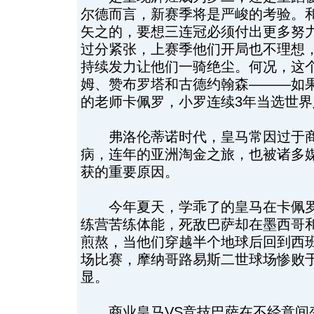
尔德而言，新赛季将是严峻的考验。
矢之的，要想三连冠必须付出更多努力
过分紧张，上赛季他们开局也不理想
持续发力让他们一骑绝尘。何况，这
姆、赞布罗塔和古德约翰森———如
的老师卡佩罗，小罗连续3年当选世
弗洛伦蒂诺时代，皇马常因过于商
病，连年的亚洲淘金之旅，也被诸多
获的重要原因。
今年夏天，学乖了的皇马在卡佩罗
练营苦练体能，死敌巴萨却在墨西哥
煎熬，当他们穿越半个地球后回到西班
场比赛，摩纳哥路易斯二世球场惨败
显。
商业皇马VS竞技巴萨在不经意间变