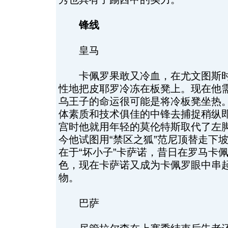
锋线
皇马
卡佩罗果敢又冷血，在尤文图斯时
性地把皮耶罗冷冻在板凳上。现在他
乌王子的命运很可能是将冷板凳坐热
体素质和技术俱佳的中锋去捕捉稍纵
宫时他就用年轻的莫伦特斯取代了左
今他试图用“禁区之狐”范尼顶替走下
在于“坏小子”卡萨诺，昔日在罗马卡
色，现在卡萨诺又成为卡佩罗眼中串
物。
巴萨