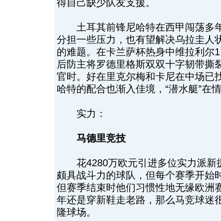
得自己缺少队友支援。
土耳其前锋尼哈特在西甲闯荡多年
分担一些压力，也有望解决乌拉圭人状
的难题。在卡兰萨杯热身中维拉利尔1
后防主将罗德里格斯双双十字韧带撕
官时。好在里克尔梅和卡尼在中场已
哈特的配合也渐入佳境，“潜水艇”在
实力：
马德里竞技
花4280万欧元引进多位实力派新
颇具战斗力的球队，但每个赛季开始
但赛季结束时他们习惯性地无缘欧洲
年还是穿新鞋走老路，那么马竞球迷
隆球场。