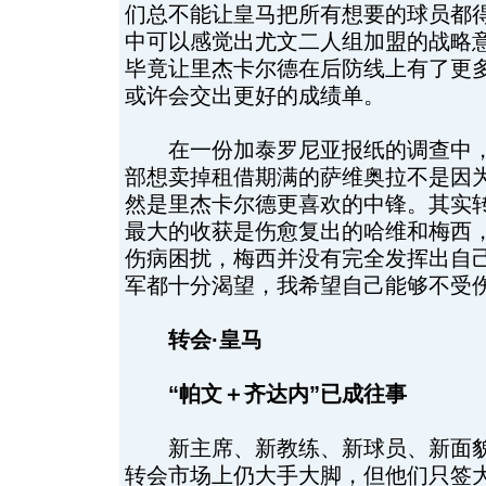
们总不能让皇马把所有想要的球员都得
中可以感觉出尤文二人组加盟的战略
毕竟让里杰卡尔德在后防线上有了更
或许会交出更好的成绩单。
在一份加泰罗尼亚报纸的调查中，
部想卖掉租借期满的萨维奥拉不是因
然是里杰卡尔德更喜欢的中锋。其实
最大的收获是伤愈复出的哈维和梅西
伤病困扰，梅西并没有完全发挥出自己
军都十分渴望，我希望自己能够不受伤
转会·皇马
“帕文＋齐达内”已成往事
新主席、新教练、新球员、新面貌
转会市场上仍大手大脚，但他们只签