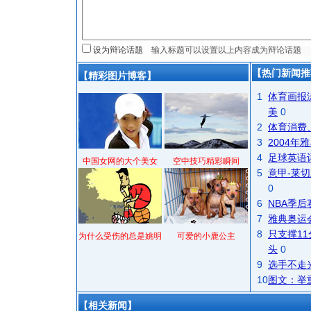
设为辩论话题
【热门新闻推
【精彩图片博客】
1
体育画报
美
0
2
体育消费
3
2004
4
足球英语
中国女网的大个美女
空中技巧精彩瞬间
5
意甲-莱切
0
6
NBA季
7
雅典奥运
8
只支撑1
为什么受伤的总是姚明
可爱的小鹿公主
头
0
9
选手不走
10
图文：举
【相关新闻】