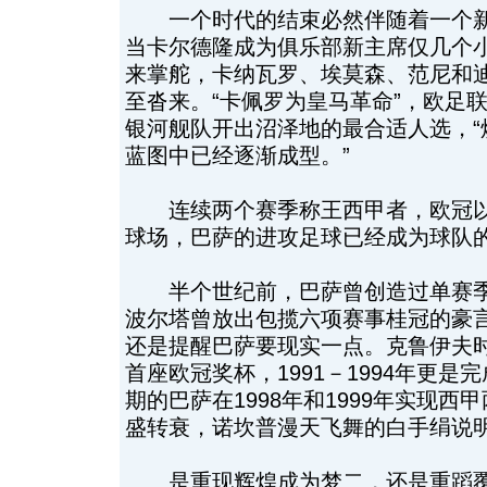
一个时代的结束必然伴随着一个新
当卡尔德隆成为俱乐部新主席仅几个
来掌舵，卡纳瓦罗、埃莫森、范尼和
至沓来。“卡佩罗为皇马革命”，欧足
银河舰队开出沼泽地的最合适人选，“
蓝图中已经逐渐成型。”
连续两个赛季称王西甲者，欧冠以
球场，巴萨的进攻足球已经成为球队
半个世纪前，巴萨曾创造过单赛季
波尔塔曾放出包揽六项赛事桂冠的豪
还是提醒巴萨要现实一点。克鲁伊夫
首座欧冠奖杯，1991－1994年更
期的巴萨在1998年和1999年实现
盛转衰，诺坎普漫天飞舞的白手绢说
是重现辉煌成为梦二，还是重蹈覆