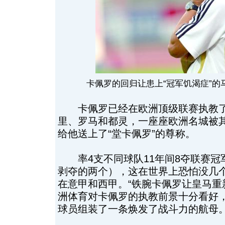
卡佩罗的回归让患上“冠军饥渴症”的
卡佩罗已经在欧洲顶级联赛执教了
里、罗马和都灵，一座座欧洲名城被
给他送上了“堂卡佩罗”的尊称。
率4支不同球队11年间8夺联赛冠军
剥夺的两个），这在世界上恐怕没几
在意甲和西甲。“铁腕卡佩罗让皇马重
洲体育对卡佩罗的执教前景十分看好
球员组装了一条焕发了战斗力的航母