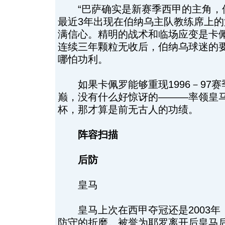
“巴萨确实是新赛季西甲的主角，但
最近3年出现在伯纳乌主队教练席上的
满信心。精明的战术和临场应变是卡
连续三年颗粒无收后，伯纳乌球迷的
哪怕功利。
如果卡佩罗能够重现1996－97赛
巅，没有什么好惊讶的———率领皇马
杯，那才算是前无古人的功绩。
阵容扫描
后防
皇马
皇马上次在西甲夺冠还是2003年
防守的折磨。被誉为耶罗离开后皇马