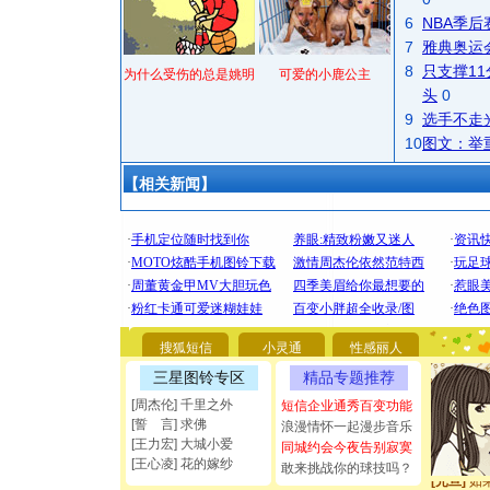
6
NBA季
7
雅典奥运
8
只支撑1
为什么受伤的总是姚明
可爱的小鹿公主
头
0
9
选手不走
10
图文：举
【相关新闻】
[圣诞节]
你太多，
要平安！
[圣诞节]
能正大光明
都要快乐噢
搜狐短信
小灵通
性感丽人
[圣诞节]
三星图铃专区
精品专题推荐
如意,快乐
[周杰伦] 千里之外
短信企业通秀百变功能
[元旦]
看
[誓 言] 求佛
浪漫情怀一起漫步音乐
断电。爱
[王力宏] 大城小爱
同城约会今夜告别寂寞
你是我专
[王心凌] 花的嫁纱
敢来挑战你的球技吗？
[元旦]
如