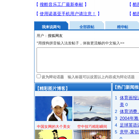
我来说两句
全部跟帖
精华帖
用户：
*用搜狗拼音输入法发帖子，体验更流畅的中文输入>>
设为辩论话题
【热门新闻推
【精彩图片博客】
1
体育画报
美
0
2
体育消费
3
2004
4
足球英语
中国女网的大个美女
空中技巧精彩瞬间
5
意甲-莱切
0