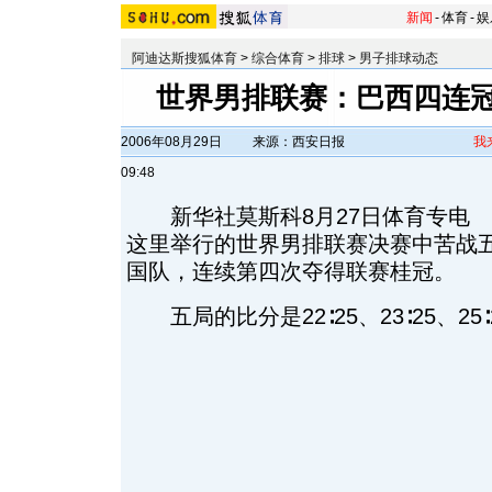
新闻
-
体育
-
娱
阿迪达斯搜狐体育
>
综合体育
>
排球
>
男子排球动态
世界男排联赛：巴西四连冠
2006年08月29日
来源：西安日报
我
09:48
新华社莫斯科8月27日体育专电 
这里举行的世界男排联赛决赛中苦战五局
国队，连续第四次夺得联赛桂冠。
五局的比分是22∶25、23∶25、25∶22