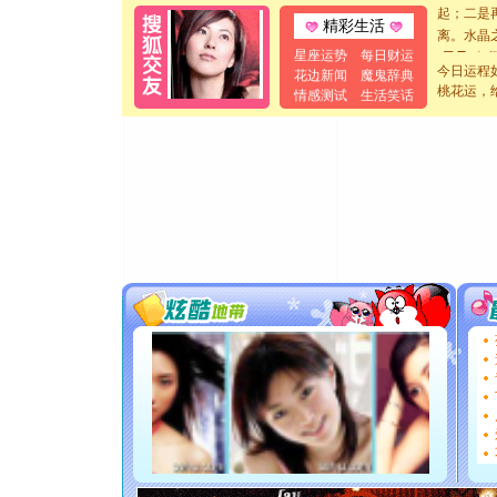
起；二是
精彩生活
离。水晶
[元旦]
当
星座运势
每日财运
今日运程
泣，这痛
花边新闻
魔鬼辞典
桃花运，
卖了。水
情感测试
生活笑话
[春节]
风
颜！冬去
道一声平
[春节]
传
片叶子是
送你一棵
[圣诞节]
你太多，
要平安！
[圣诞节]
能正大光明
都要快乐噢
[圣诞节]
如意,快乐
[元旦]
看
断电。爱
你是我专
[元旦]
如