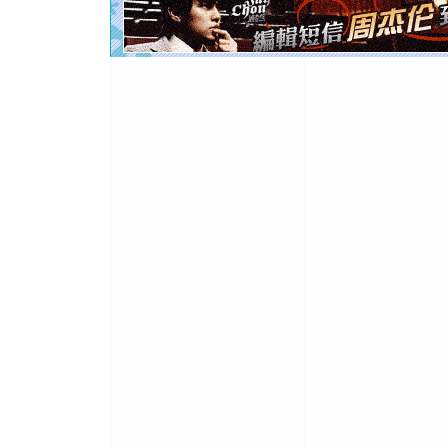
起；二是
离。水晶
[元旦]
当
泣，这痛
卖了。水
[春节]
风
颜！冬去
道一声平
[春节]
传
片叶子是
送你一棵