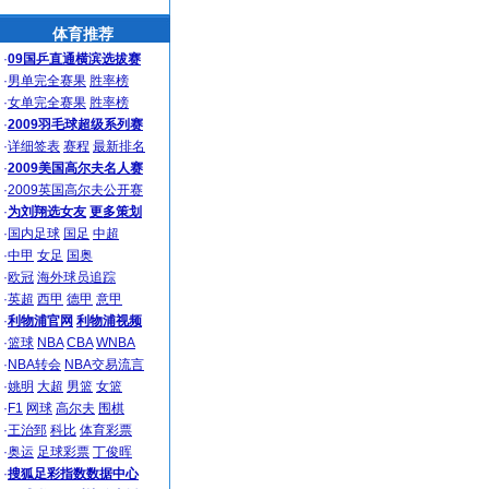
体育推荐
·
09国乒直通横滨选拔赛
·
男单完全赛果
胜率榜
·
女单完全赛果
胜率榜
·
2009羽毛球超级系列赛
·
详细签表
赛程
最新排名
·
2009美国高尔夫名人赛
·
2009英国高尔夫公开赛
·
为刘翔选女友
更多策划
·
国内足球
国足
中超
·
中甲
女足
国奥
·
欧冠
海外球员追踪
·
英超
西甲
德甲
意甲
·
利物浦官网
利物浦视频
·
篮球
NBA
CBA
WNBA
·
NBA转会
NBA交易流言
·
姚明
大超
男篮
女篮
·
F1
网球
高尔夫
围棋
·
王治郅
科比
体育彩票
·
奥运
足球彩票
丁俊晖
·
搜狐足彩指数数据中心