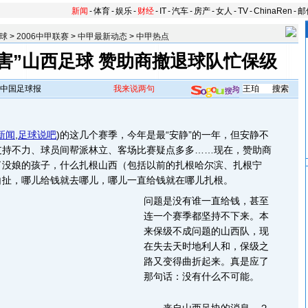
新闻
-
体育
-
娱乐
-
财经
-
IT
-
汽车
-
房产
-
女人
-
TV
-
ChinaRen
-
邮
球
>
2006中甲联赛
>
中甲最新动态
>
中甲热点
害”山西足球 赞助商撤退球队忙保级
中国足球报
我来说两句
新闻
,
足球说吧
)
的这几个赛季，今年是最“安静”的一年，但安静不
支持不力、球员间帮派林立、客场比赛疑点多多……现在，赞助商
了没娘的孩子，什么扎根山西（包括以前的扎根哈尔滨、扎根宁
白扯，哪儿给钱就去哪儿，哪儿一直给钱就在哪儿扎根。
问题是没有谁一直给钱，甚至
连一个赛季都坚持不下来。本
来保级不成问题的山西队，现
在失去天时地利人和，保级之
路又变得曲折起来。真是应了
那句话：没有什么不可能。