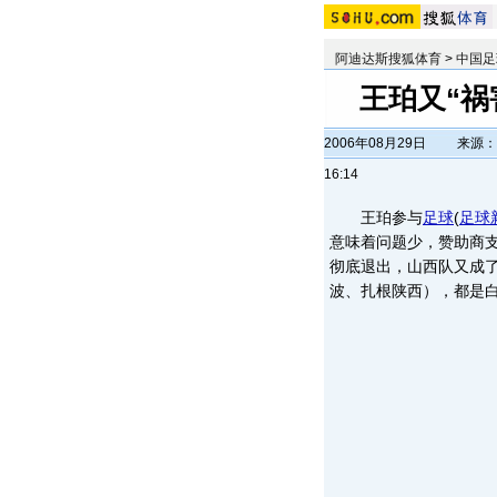
阿迪达斯搜狐体育
>
中国足
王珀又“祸
2006年08月29日
来源：
16:14
王珀参与
足球
(
足球
意味着问题少，赞助商
彻底退出，山西队又成
波、扎根陕西），都是