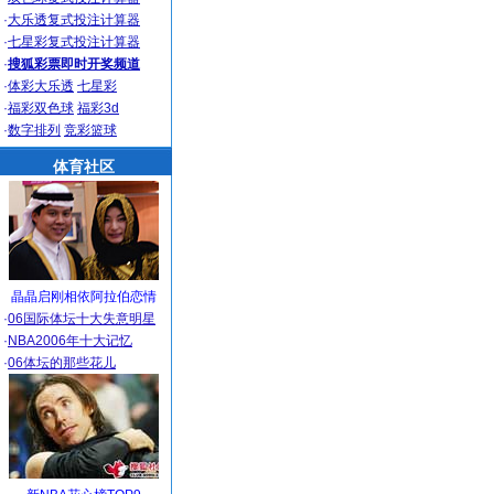
·
大乐透复式投注计算器
·
七星彩复式投注计算器
·
搜狐彩票即时开奖频道
·
体彩大乐透
七星彩
·
福彩双色球
福彩3d
·
数字排列
竞彩篮球
体育社区
晶晶启刚相依阿拉伯恋情
·
06国际体坛十大失意明星
·
NBA2006年十大记忆
·
06体坛的那些花儿