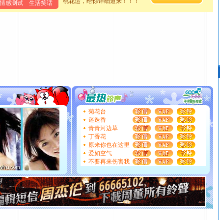
桃花运，给你详细道来！！！
情感测试
生活笑话
离。水晶之恋祝你新年快乐
[元旦]
当我狠下心扭头离去那一刻，你在我身后无助地哭
泣，这痛楚让我明白我多么爱你。我转身抱住你：这猪不
卖了。水晶之恋祝你新年快乐。
[春节]
风柔雨润好月圆，半岛铁盒伴身边，每日尽显开心
颜！冬去春来似水如烟，劳碌人生需尽欢！听一曲轻歌，
道一声平安！新年吉祥万事如愿
[春节]
传说薰衣草有四片叶子：第一片叶子是信仰，第二
片叶子是希望，第三片叶子是爱情，第四片叶子是幸运。
送你一棵薰衣草，愿你新年快乐！
[圣诞节]
圣诞节到了，想想没什么送给你的，又不打算给
菊花台
你太多，只有给你五千万：千万快乐！千万要健康！千万
迷迭香
要平安！千万要知足！千万不要忘记我！
青青河边草
[圣诞节]
不只这样的日子才会想起你,而是这样的日子才
丁香花
能正大光明地骚扰你,告诉你,圣诞要快乐!新年要快乐!天天
原来你也在这里
都要快乐噢!
爱如空气
不要再来伤害我
[圣诞节]
奉上一颗祝福的心,在这个特别的日子里,愿幸福,
如意,快乐,鲜花,一切美好的祝愿与你同在.圣诞快乐!
[元旦]
看到你我会触电；看不到你我要充电；没有你我会
断电。爱你是我职业，想你是我事业，抱你是我特长，吻
你是我专业！水晶之恋祝你新年快乐
[元旦]
如果上天让我许三个愿望，一是今生今世和你在一