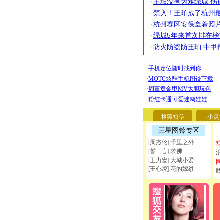
·
王珀没有为难绿城 伤
·
禁入！王珀成了杭州最
·
杭州赛区安保拿着照片
·
绿城5年来首次排在榜
·
防火防盗防王珀 中甲
搜狐短信
小灵
三星图铃专区
[周杰伦] 千里之外
[誓 言] 求佛
[王力宏] 大城小爱
[王心凌] 花的嫁纱