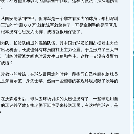
营权，不过他宣布以前的套票全部作废。这样的做法，深深地伤害
迷。
国安沦落到中甲。但陈军是一个非常有实力的球员，年初深圳
王珀的“年薪６０万”就把陈军忽悠住了，可是拿到手的是区区几
，根本没有心思投入比赛，成绩就很难保证了。
队、长波队组成的混编队伍。其中国力球员长期占据着主力位
有出场机会，长波也鲜有球员能打上主力位置。于是形成了三大帮
流，训练时帮派之间也时常发生口角和争斗。这样一支没有凝聚力
好成绩？
敬业的教练，在球队最困难的时候，段指导自己掏腰包给球员
也是亲自示范，身先士卒。然而一些糟糕的客观环境局限了段导的
沃森退出后，球队去球场训练的大巴也没有了，一些球迷用自
有的球迷甚至放弃接老婆下班也要来接送球员，有这样的球迷，是
）