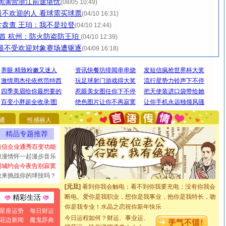
病满营浙江前途堪忧
(08/05 10:49)
不欢迎的人 看球需买球票
(04/10 16:31)
盘查 王珀：我不是拉登
(04/10 12:44)
首 杭州：防火防盗防王珀
(04/10 12:39)
最不受欢迎对象赛场遭驱逐
(04/09 16:18)
[圣诞节]
圣诞节到了，想想没什么送给你的，又不打算给
你太多，只有给你五千万：千万快乐！千万要健康！千万
通
性感丽人
要平安！千万要知足！千万不要忘记我！
[圣诞节]
不只这样的日子才会想起你,而是这样的日子才
精品专题推荐
能正大光明地骚扰你,告诉你,圣诞要快乐!新年要快乐!天天
短信企业通秀百变功能
都要快乐噢!
浪漫情怀一起漫步音乐
[圣诞节]
奉上一颗祝福的心,在这个特别的日子里,愿幸福,
同城约会今夜告别寂寞
如意,快乐,鲜花,一切美好的祝愿与你同在.圣诞快乐!
敢来挑战你的球技吗？
[元旦]
看到你我会触电；看不到你我要充电；没有你我会
断电。爱你是我职业，想你是我事业，抱你是我特长，吻
精彩生活
你是我专业！水晶之恋祝你新年快乐
星座运势
每日财运
[元旦]
如果上天让我许三个愿望，一是今生今世和你在一
今日运程如何？财运、事业运、
花边新闻
魔鬼辞典
起；二是再生再世和你在一起；三是三生三世和你不再分