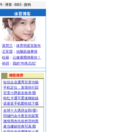
件
-
博客
-
BBS
-
搜狗
体育博客
·
莫慧兰
：
体育明星贺新年
·
王军霞
：
动脑筋做事情
·
杜丽
：
让健康围绕着你！
·
孙玥
：
我的“年终总结”