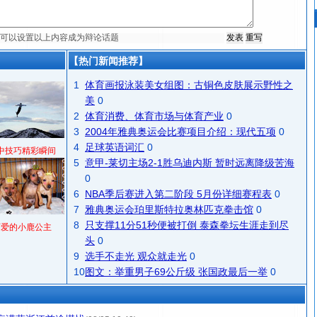
【热门新闻推荐】
1
体育画报泳装美女组图：古铜色皮肤展示野性之
美
0
2
体育消费、体育市场与体育产业
0
3
2004年雅典奥运会比赛项目介绍：现代五项
0
4
足球英语词汇
0
中技巧精彩瞬间
5
意甲-莱切主场2-1胜乌迪内斯 暂时远离降级苦海
0
6
NBA季后赛进入第二阶段 5月份详细赛程表
0
7
雅典奥运会珀里斯特拉奥林匹克拳击馆
0
8
只支撑11分51秒便被打倒 泰森拳坛生涯走到尽
可爱的小鹿公主
头
0
9
选手不走光 观众就走光
0
10
图文：举重男子69公斤级 张国政最后一举
0