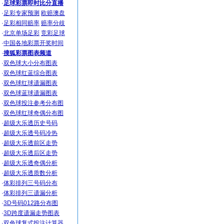
·
足球彩票即时比分直播
·
足彩专家预测
欧赔澳盘
·
足彩相同赔率
赔率分歧
·
北京单场足彩
竞彩足球
·
中国各地彩票开奖时间
·
搜狐彩票图表频道
·
双色球大小分布图表
·
双色球红蓝综合图表
·
双色球红球遗漏图表
·
双色球蓝球遗漏图表
·
双色球投注参考分布图
·
双色球红球奇偶分布图
·
超级大乐透历史号码
·
超级大乐透号码冷热
·
超级大乐透前区走势
·
超级大乐透后区走势
·
超级大乐透奇偶分析
·
超级大乐透质数分析
·
体彩排列三号码分布
·
体彩排列三遗漏分析
·
3D号码012路分布图
·
3D跨度遗漏走势图表
·
双色球复式投注计算器