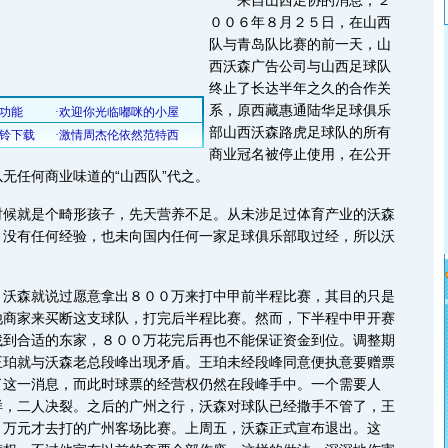
来自山西足协的消息，２
００６年８月２５日，在山西
队与青岛队比赛的前一天，山
西沃森广告公司与山西足球队
终止了长达半年之久的合作关
系，原西藏惠通陆华足球俱乐
部山西沃森路虎足球队的所有
商业冠名被停止使用，在公开
无任何商业味道的“山西队”代之。
就是个畸形孩子，先天营养不足。从未涉足过体育产业的沃森
，没有任何经验，也未向国内任何一家足球俱乐部取过经，所以沃
。
森就说过愿意拿出８００万来打中甲前半程比赛，其目的只是
他商家来买断这支球队，打完后半程比赛。然而，下半程中甲开赛
找到合适的东家，８００万花完后再也不能保证资金到位。调整期
王珀就与沃森老总段峰出现矛盾。王珀未经段峰同意便执意要赠票
了这一消息，而此时球票的经营权仍然在段峰手中。一个需要人
样，二人决裂。之后的广州之行，沃森对球队已经撒手不管了，王
４万元才去打的广州客场比赛。上周五，沃森正式宣布退出。这