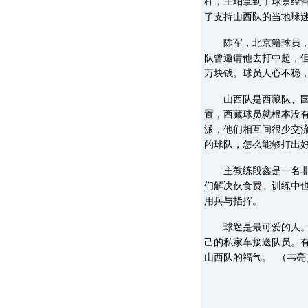
样，王珀拿到了球票经
了支持山西队的当地球
陈军，北京籍球员，从
队曾邀请他去打中超，但
万块钱。球员人心不稳
山西队是西藏队、国力
置，西藏球员就根本没
派，他们相互间很少交
的球队，怎么能够打出
主教练段鑫是一名非常
们解决伙食费。训练中
用兵与指挥。
球迷是最可爱的人。在
己的私家车接送队员。
山西队的福气。 （韦亮