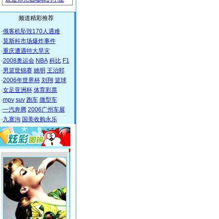
频道精彩推荐
·
俄客机坠毁170人遇难
·
莫斯科市场爆炸事件
·
重庆遭遇特大旱灾
·
2008奥运会
NBA
科比
F1
·
男篮世锦赛
姚明
王治郅
·
2006年世界杯
刘翔
篮球
·
女足亚洲杯
体育彩票
·
mpv
suv
跑车
微型车
·
一汽奔腾
2006广州车展
·
九寨沟
国美收购永乐