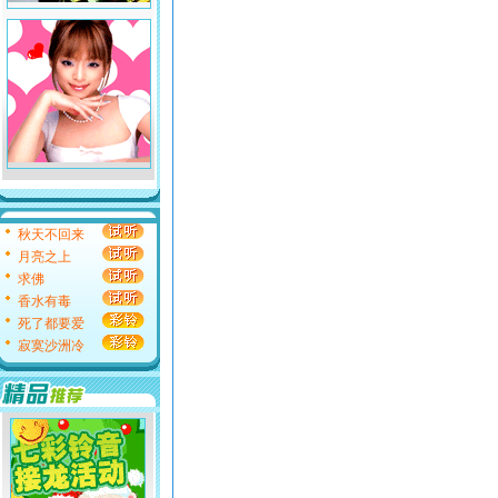
秋天不回来
月亮之上
求佛
香水有毒
死了都要爱
寂寞沙洲冷