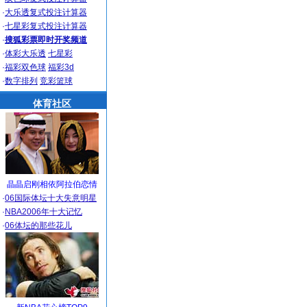
·
大乐透复式投注计算器
·
七星彩复式投注计算器
·
搜狐彩票即时开奖频道
·
体彩大乐透
七星彩
·
福彩双色球
福彩3d
·
数字排列
竞彩篮球
体育社区
晶晶启刚相依阿拉伯恋情
·
06国际体坛十大失意明星
·
NBA2006年十大记忆
·
06体坛的那些花儿