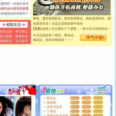
浪漫情怀一起漫步音乐
如意,快乐,鲜花,一切美好的祝愿与你同在.圣诞快乐!
同城约会今夜告别寂寞
[元旦]
看到你我会触电；看不到你我要充电；没有你我会
敢来挑战你的球技吗？
断电。爱你是我职业，想你是我事业，抱你是我特长，吻
你是我专业！水晶之恋祝你新年快乐
精彩生活
[元旦]
如果上天让我许三个愿望，一是今生今世和你在一
起；二是再生再世和你在一起；三是三生三世和你不再分
星座运势
每日财运
今日运程如何？财运、事业运、
离。水晶之恋祝你新年快乐
花边新闻
魔鬼辞典
桃花运，给你详细道来！！！
情感测试
生活笑话
[元旦]
当我狠下心扭头离去那一刻，你在我身后无助地哭
泣，这痛楚让我明白我多么爱你。我转身抱住你：这猪不
卖了。水晶之恋祝你新年快乐。
[春节]
风柔雨润好月圆，半岛铁盒伴身边，每日尽显开心
颜！冬去春来似水如烟，劳碌人生需尽欢！听一曲轻歌，
道一声平安！新年吉祥万事如愿
[春节]
传说薰衣草有四片叶子：第一片叶子是信仰，第二
片叶子是希望，第三片叶子是爱情，第四片叶子是幸运。
送你一棵薰衣草，愿你新年快乐！
[圣诞节]
圣诞节到了，想想没什么送给你的，又不打算给
你太多，只有给你五千万：千万快乐！千万要健康！千万
要平安！千万要知足！千万不要忘记我！
菊花台
迷迭香
[圣诞节]
不只这样的日子才会想起你,而是这样的日子才
青青河边草
能正大光明地骚扰你,告诉你,圣诞要快乐!新年要快乐!天天
丁香花
都要快乐噢!
原来你也在这里