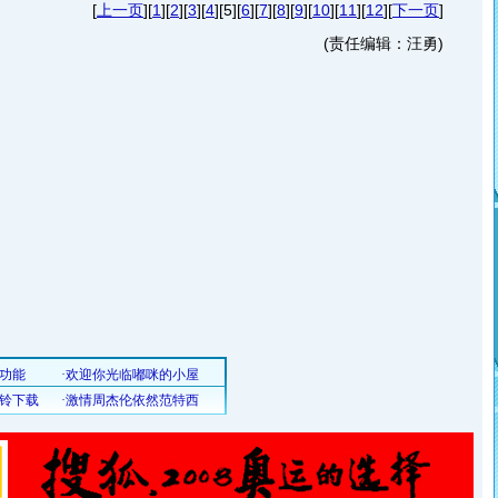
[
上一页
][
1
][
2
][
3
][
4
][5][
6
][
7
][
8
][
9
][
10
][
11
][
12
][
下一页
]
(责任编辑：汪勇)