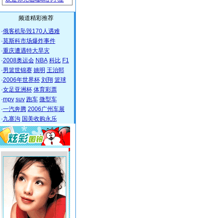
频道精彩推荐
·
俄客机坠毁170人遇难
·
莫斯科市场爆炸事件
·
重庆遭遇特大旱灾
·
2008奥运会
NBA
科比
F1
·
男篮世锦赛
姚明
王治郅
·
2006年世界杯
刘翔
篮球
·
女足亚洲杯
体育彩票
·
mpv
suv
跑车
微型车
·
一汽奔腾
2006广州车展
·
九寨沟
国美收购永乐