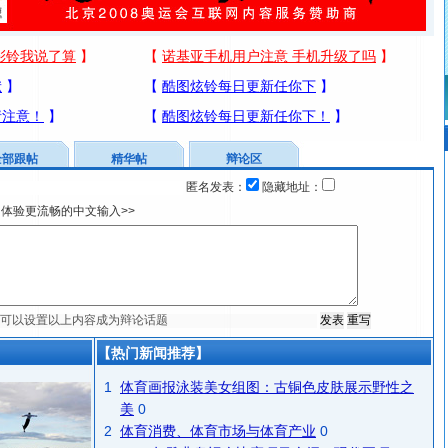
全部跟帖
精华帖
辩论区
匿名发表：
隐藏地址：
体验更流畅的中文输入>>
【热门新闻推荐】
1
体育画报泳装美女组图：古铜色皮肤展示野性之
美
0
2
体育消费、体育市场与体育产业
0