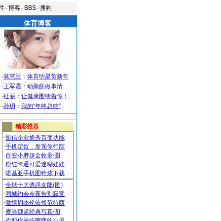
件
-
博客
-
BBS
-
搜狗
体育博客
·
莫慧兰
：
体育明星贺新年
·
王军霞
：
动脑筋做事情
·
杜丽
：
让健康围绕着你！
·
孙玥
：
我的“年终总结”