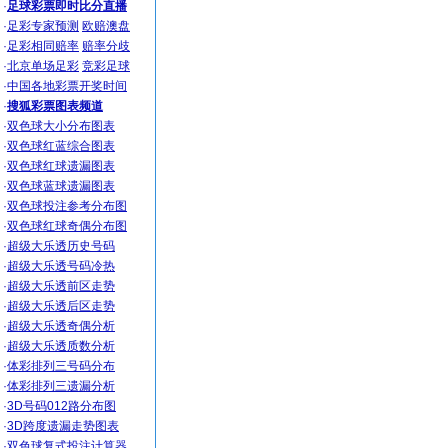
·
足球彩票即时比分直播
·
足彩专家预测
欧赔澳盘
·
足彩相同赔率
赔率分歧
·
北京单场足彩
竞彩足球
·
中国各地彩票开奖时间
·
搜狐彩票图表频道
·
双色球大小分布图表
·
双色球红蓝综合图表
·
双色球红球遗漏图表
·
双色球蓝球遗漏图表
·
双色球投注参考分布图
·
双色球红球奇偶分布图
·
超级大乐透历史号码
·
超级大乐透号码冷热
·
超级大乐透前区走势
·
超级大乐透后区走势
·
超级大乐透奇偶分析
·
超级大乐透质数分析
·
体彩排列三号码分布
·
体彩排列三遗漏分析
·
3D号码012路分布图
·
3D跨度遗漏走势图表
·
双色球复式投注计算器