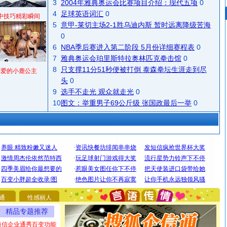
3
2004年雅典奥运会比赛项目介绍：现代五项
0
4
足球英语词汇
0
中技巧精彩瞬间
5
意甲-莱切主场2-1胜乌迪内斯 暂时远离降级苦海
0
6
NBA季后赛进入第二阶段 5月份详细赛程表
0
7
雅典奥运会珀里斯特拉奥林匹克拳击馆
0
8
只支撑11分51秒便被打倒 泰森拳坛生涯走到尽
可爱的小鹿公主
头
0
9
选手不走光 观众就走光
0
10
图文：举重男子69公斤级 张国政最后一举
0
[圣诞节]
圣诞节到了，想想没什么送给你的，又不打算给
你太多，只有给你五千万：千万快乐！千万要健康！千万
要平安！千万要知足！千万不要忘记我！
[圣诞节]
不只这样的日子才会想起你,而是这样的日子才
通
性感丽人
能正大光明地骚扰你,告诉你,圣诞要快乐!新年要快乐!天天
精品专题推荐
都要快乐噢!
短信企业通秀百变功能
[圣诞节]
奉上一颗祝福的心,在这个特别的日子里,愿幸福,