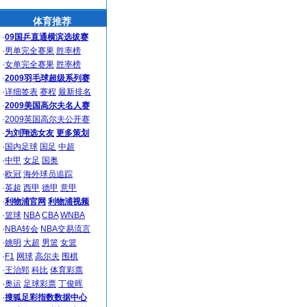
体育推荐
·
09国乒直通横滨选拔赛
·
男单完全赛果
胜率榜
·
女单完全赛果
胜率榜
·
2009羽毛球超级系列赛
·
详细签表
赛程
最新排名
·
2009美国高尔夫名人赛
·
2009英国高尔夫公开赛
·
为刘翔选女友
更多策划
·
国内足球
国足
中超
·
中甲
女足
国奥
·
欧冠
海外球员追踪
·
英超
西甲
德甲
意甲
·
利物浦官网
利物浦视频
·
篮球
NBA
CBA
WNBA
·
NBA转会
NBA交易流言
·
姚明
大超
男篮
女篮
·
F1
网球
高尔夫
围棋
·
王治郅
科比
体育彩票
·
奥运
足球彩票
丁俊晖
·
搜狐足彩指数数据中心