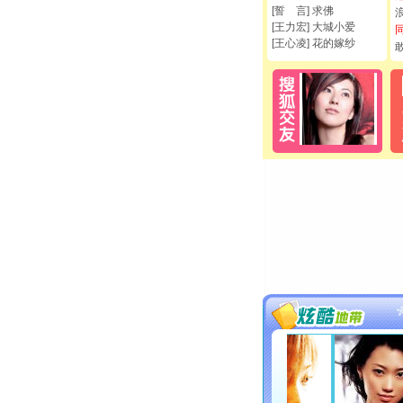
[誓 言] 求佛
[王力宏] 大城小爱
[王心凌] 花的嫁纱