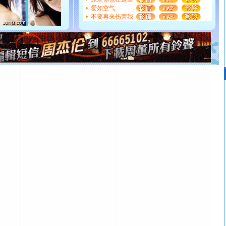
[圣诞节]
奉上一颗祝福的心,在这个特别的日子里,愿幸福,
爱如空气
如意,快乐,鲜花,一切美好的祝愿与你同在.圣诞快乐!
不要再来伤害我
[元旦]
看到你我会触电；看不到你我要充电；没有你我会
断电。爱你是我职业，想你是我事业，抱你是我特长，吻
你是我专业！水晶之恋祝你新年快乐
[元旦]
如果上天让我许三个愿望，一是今生今世和你在一
起；二是再生再世和你在一起；三是三生三世和你不再分
离。水晶之恋祝你新年快乐
[元旦]
当我狠下心扭头离去那一刻，你在我身后无助地哭
泣，这痛楚让我明白我多么爱你。我转身抱住你：这猪不
卖了。水晶之恋祝你新年快乐。
[春节]
风柔雨润好月圆，半岛铁盒伴身边，每日尽显开心
颜！冬去春来似水如烟，劳碌人生需尽欢！听一曲轻歌，
道一声平安！新年吉祥万事如愿
[春节]
传说薰衣草有四片叶子：第一片叶子是信仰，第二
片叶子是希望，第三片叶子是爱情，第四片叶子是幸运。
送你一棵薰衣草，愿你新年快乐！