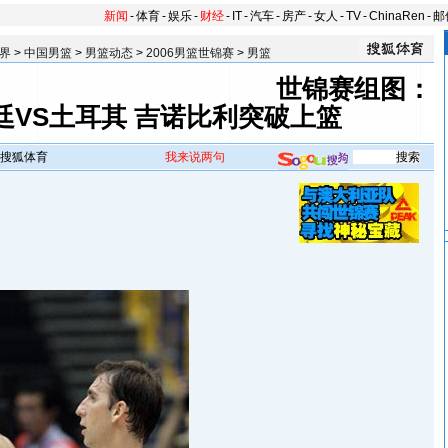
新闻
-
体育
-
娱乐
-
财经
-
IT
-
汽车
-
房产
-
女人
-
TV
-
ChinaRen
-
邮
界
>
中国男篮
>
男篮动态
>
2006男篮世锦赛
>
男篮
世锦赛组图：
廷VS土耳其 吉诺比利突破上篮
搜狐体育
我来说两句