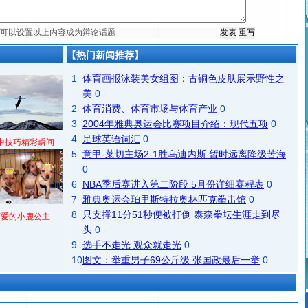
【热门新闻推荐】
1
体育画报泳装美女组图：古铜色皮肤展示野性之
美
0
2
体育消费、体育市场与体育产业
0
3
2004年雅典奥运会比赛项目介绍：现代五项
0
4
足球英语词汇
0
中技巧精彩瞬间
5
意甲-莱切主场2-1胜乌迪内斯 暂时远离降级苦海
0
6
NBA季后赛进入第二阶段 5月份详细赛程表
0
7
雅典奥运会珀里斯特拉奥林匹克拳击馆
0
8
只支撑11分51秒便被打倒 泰森拳坛生涯走到尽
可爱的小鹿公主
头
0
9
选手不走光 观众就走光
0
10
图文：举重男子69公斤级 张国政最后一举
0