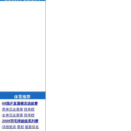
体育推荐
·
09国乒直通横滨选拔赛
·
男单完全赛果
胜率榜
·
女单完全赛果
胜率榜
·
2009羽毛球超级系列赛
·
详细签表
赛程
最新排名