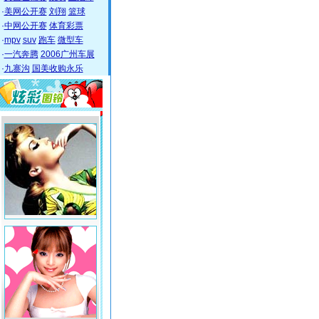
·
美网公开赛
刘翔
篮球
·
中网公开赛
体育彩票
·
mpv
suv
跑车
微型车
·
一汽奔腾
2006广州车展
·
九寨沟
国美收购永乐