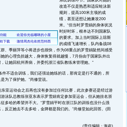
系统训练环节。国家队对她的
改造不仅是熟悉和适应蛙泳新
规则，提高100米主项的成
绩，甚至还想让她兼攻200
米。“但当时罗雪娟的身体状况
时好时坏，根本达不到国家队
的要求。加上当时国际上琼斯
的成绩飞速增长，队内备战08
群、季丽萍等小将进步也很快，作为08重点的罗雪娟陡然间感受
而她的心理负担越大，身体恢复得就越慢，7月份由于国家队外出
假，让她回杭州养病，并委托浙江省队教练来管理她。”
件不适合训练，我们还强迫她练的话，那肯定是行不通的，所
是为了保护她。”尚修堂说。
东亚运动会之后再也没有参加过任何比赛，此次参赛还是经过游
国游泳队总教练张亚东表示罗雪娟肯定参加亚运会，但从她挂名浙
出征多哈的希望并不大。“罗雪娟平时在浙江队的训练也没什么强
，反正她去不去多哈，金牌都是我们的。”尚修堂如此回答。(田
(责任编辑：海盗)