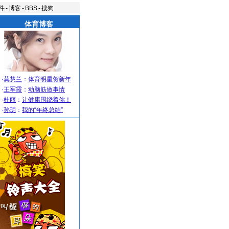
件
-
博客
-
BBS
-
搜狗
体育博客
·
莫慧兰
：
体育明星贺新年
·
王军霞
：
动脑筋做事情
·
杜丽
：
让健康围绕着你！
·
孙玥
：
我的“年终总结”