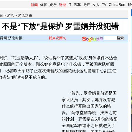
新闻
-
体育
-
娱乐
-
财经
-
IT
-
汽车
-
房产
-
女人
-
TV
-
ChinaRen
-
邮
育
>
游泳
>
游泳动态
不是“下放”是保护 罗雪娟并没犯错
舜网-济南时报
我来说两句
爱”、“商业活动太多”、“说话得罪了某些人”以及“身体条件不适合
下放原因的五个版本，那么她究竟是犯了什么错，而被国家队贬回
问，记者昨天采访了正在杭州督战的国家游泳运动管理中心副主任
放省队”的说法是不成立的。
“首先，罗雪娟目前还是国
家队队员；其次，她并没有犯
什么值得开除出国家队的错
误。”尚修堂解释说。按照之前
的计划，罗雪娟在5月份的洛阳
全国冠军赛结束之后就进入了