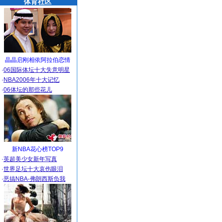
体育社区
晶晶启刚相依阿拉伯恋情
·
06国际体坛十大失意明星
·
NBA2006年十大记忆
·
06体坛的那些花儿
新NBA花心榜TOP9
·
英超美少女新年写真
·
世界足坛十大哀伤眼泪
·
恶搞NBA-弗朗西斯负我