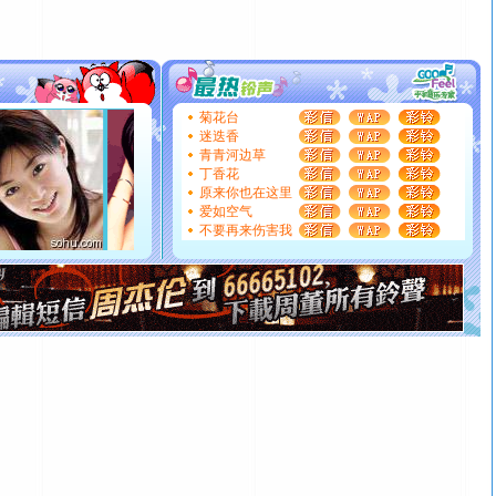
[圣诞节]
圣诞节到了，想想没什么送给你的，又不打算给
你太多，只有给你五千万：千万快乐！千万要健康！千万
要平安！千万要知足！千万不要忘记我！
[圣诞节]
不只这样的日子才会想起你,而是这样的日子才
能正大光明地骚扰你,告诉你,圣诞要快乐!新年要快乐!天天
菊花台
都要快乐噢!
迷迭香
[圣诞节]
奉上一颗祝福的心,在这个特别的日子里,愿幸福,
青青河边草
如意,快乐,鲜花,一切美好的祝愿与你同在.圣诞快乐!
丁香花
原来你也在这里
[元旦]
看到你我会触电；看不到你我要充电；没有你我会
爱如空气
断电。爱你是我职业，想你是我事业，抱你是我特长，吻
不要再来伤害我
你是我专业！水晶之恋祝你新年快乐
[元旦]
如果上天让我许三个愿望，一是今生今世和你在一
起；二是再生再世和你在一起；三是三生三世和你不再分
离。水晶之恋祝你新年快乐
[元旦]
当我狠下心扭头离去那一刻，你在我身后无助地哭
泣，这痛楚让我明白我多么爱你。我转身抱住你：这猪不
卖了。水晶之恋祝你新年快乐。
[春节]
风柔雨润好月圆，半岛铁盒伴身边，每日尽显开心
颜！冬去春来似水如烟，劳碌人生需尽欢！听一曲轻歌，
道一声平安！新年吉祥万事如愿
[春节]
传说薰衣草有四片叶子：第一片叶子是信仰，第二
片叶子是希望，第三片叶子是爱情，第四片叶子是幸运。