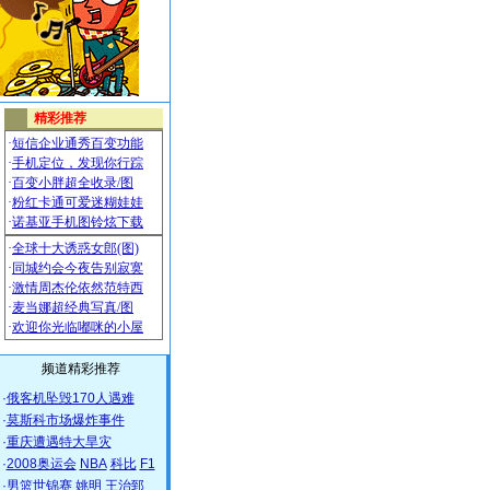
频道精彩推荐
·
俄客机坠毁170人遇难
·
莫斯科市场爆炸事件
·
重庆遭遇特大旱灾
·
2008奥运会
NBA
科比
F1
·
男篮世锦赛
姚明
王治郅