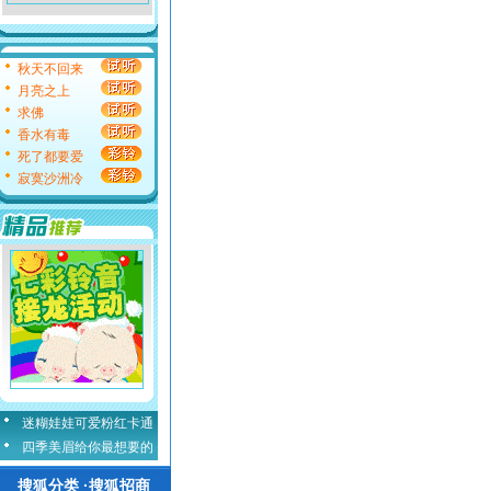
秋天不回来
月亮之上
求佛
香水有毒
死了都要爱
寂寞沙洲冷
迷糊娃娃可爱粉红卡通
四季美眉给你最想要的
搜狐分类 ·搜狐招商