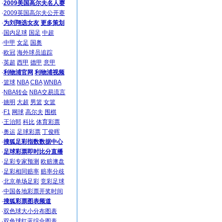
·
2009美国高尔夫名人赛
·
2009英国高尔夫公开赛
·
为刘翔选女友
更多策划
·
国内足球
国足
中超
·
中甲
女足
国奥
·
欧冠
海外球员追踪
·
英超
西甲
德甲
意甲
·
利物浦官网
利物浦视频
·
篮球
NBA
CBA
WNBA
·
NBA转会
NBA交易流言
·
姚明
大超
男篮
女篮
·
F1
网球
高尔夫
围棋
·
王治郅
科比
体育彩票
·
奥运
足球彩票
丁俊晖
·
搜狐足彩指数数据中心
·
足球彩票即时比分直播
·
足彩专家预测
欧赔澳盘
·
足彩相同赔率
赔率分歧
·
北京单场足彩
竞彩足球
·
中国各地彩票开奖时间
·
搜狐彩票图表频道
·
双色球大小分布图表
·
双色球红蓝综合图表