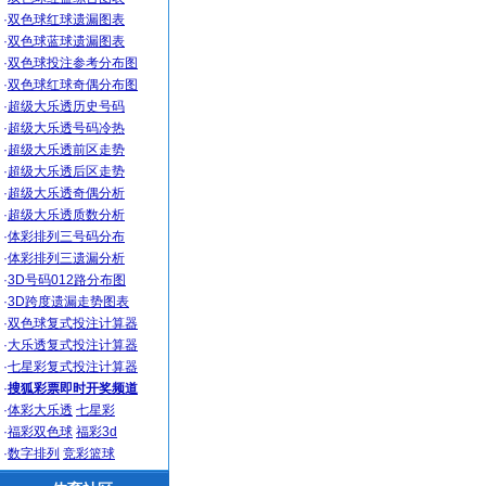
·
双色球红球遗漏图表
·
双色球蓝球遗漏图表
·
双色球投注参考分布图
·
双色球红球奇偶分布图
·
超级大乐透历史号码
·
超级大乐透号码冷热
·
超级大乐透前区走势
·
超级大乐透后区走势
·
超级大乐透奇偶分析
·
超级大乐透质数分析
·
体彩排列三号码分布
·
体彩排列三遗漏分析
·
3D号码012路分布图
·
3D跨度遗漏走势图表
·
双色球复式投注计算器
·
大乐透复式投注计算器
·
七星彩复式投注计算器
·
搜狐彩票即时开奖频道
·
体彩大乐透
七星彩
·
福彩双色球
福彩3d
·
数字排列
竞彩篮球