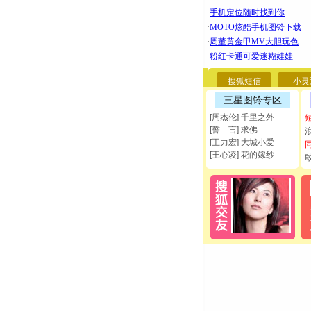
搜狐短信
小灵
三星图铃专区
[周杰伦] 千里之外
[誓 言] 求佛
[王力宏] 大城小爱
[王心凌] 花的嫁纱