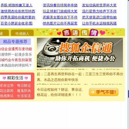
[圣诞节]
圣诞节到了，想想没什么送给你的，又不打算给
你太多，只有给你五千万：千万快乐！千万要健康！千万
要平安！千万要知足！千万不要忘记我！
[圣诞节]
不只这样的日子才会想起你,而是这样的日子才
能正大光明地骚扰你,告诉你,圣诞要快乐!新年要快乐!天天
都要快乐噢!
通
性感丽人
[圣诞节]
奉上一颗祝福的心,在这个特别的日子里,愿幸福,
精品专题推荐
如意,快乐,鲜花,一切美好的祝愿与你同在.圣诞快乐!
[元旦]
看到你我会触电；看不到你我要充电；没有你我会
短信企业通秀百变功能
断电。爱你是我职业，想你是我事业，抱你是我特长，吻
浪漫情怀一起漫步音乐
你是我专业！水晶之恋祝你新年快乐
同城约会今夜告别寂寞
[元旦]
如果上天让我许三个愿望，一是今生今世和你在一
敢来挑战你的球技吗？
起；二是再生再世和你在一起；三是三生三世和你不再分
离。水晶之恋祝你新年快乐
精彩生活
[元旦]
当我狠下心扭头离去那一刻，你在我身后无助地哭
星座运势
每日财运
泣，这痛楚让我明白我多么爱你。我转身抱住你：这猪不
今日运程如何？财运、事业运、
花边新闻
魔鬼辞典
卖了。水晶之恋祝你新年快乐。
桃花运，给你详细道来！！！
情感测试
生活笑话
[春节]
风柔雨润好月圆，半岛铁盒伴身边，每日尽显开心
颜！冬去春来似水如烟，劳碌人生需尽欢！听一曲轻歌，
道一声平安！新年吉祥万事如愿
[春节]
传说薰衣草有四片叶子：第一片叶子是信仰，第二
片叶子是希望，第三片叶子是爱情，第四片叶子是幸运。
送你一棵薰衣草，愿你新年快乐！