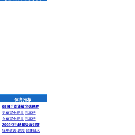
体育推荐
·
09国乒直通横滨选拔赛
·
男单完全赛果
胜率榜
·
女单完全赛果
胜率榜
·
2009羽毛球超级系列赛
·
详细签表
赛程
最新排名