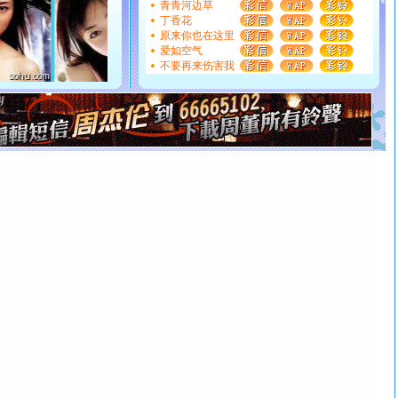
青青河边草
[圣诞节]
不只这样的日子才会想起你,而是这样的日子才
丁香花
能正大光明地骚扰你,告诉你,圣诞要快乐!新年要快乐!天天
原来你也在这里
都要快乐噢!
爱如空气
[圣诞节]
奉上一颗祝福的心,在这个特别的日子里,愿幸福,
不要再来伤害我
如意,快乐,鲜花,一切美好的祝愿与你同在.圣诞快乐!
[元旦]
看到你我会触电；看不到你我要充电；没有你我会
断电。爱你是我职业，想你是我事业，抱你是我特长，吻
你是我专业！水晶之恋祝你新年快乐
[元旦]
如果上天让我许三个愿望，一是今生今世和你在一
起；二是再生再世和你在一起；三是三生三世和你不再分
离。水晶之恋祝你新年快乐
[元旦]
当我狠下心扭头离去那一刻，你在我身后无助地哭
泣，这痛楚让我明白我多么爱你。我转身抱住你：这猪不
卖了。水晶之恋祝你新年快乐。
[春节]
风柔雨润好月圆，半岛铁盒伴身边，每日尽显开心
颜！冬去春来似水如烟，劳碌人生需尽欢！听一曲轻歌，
道一声平安！新年吉祥万事如愿
[春节]
传说薰衣草有四片叶子：第一片叶子是信仰，第二
片叶子是希望，第三片叶子是爱情，第四片叶子是幸运。
送你一棵薰衣草，愿你新年快乐！