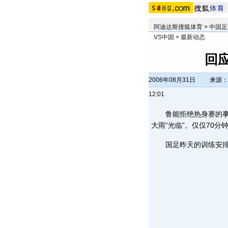
阿迪达斯搜狐体育
>
中国足
VS中国
>
最新动态
回
2006年08月31日
来源：
12:01
鲁能拒绝热身赛的事实
大雨“光临”。仅仅70
国足昨天的训练安排在