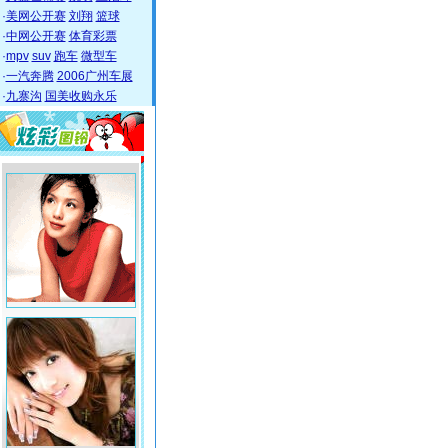
·
美网公开赛
刘翔
篮球
·
中网公开赛
体育彩票
·
mpv
suv
跑车
微型车
·
一汽奔腾
2006广州车展
·
九寨沟
国美收购永乐