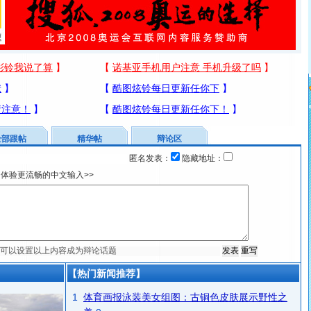
全部跟帖
精华帖
辩论区
匿名发表：
隐藏地址：
体验更流畅的中文输入>>
【热门新闻推荐】
1
体育画报泳装美女组图：古铜色皮肤展示野性之