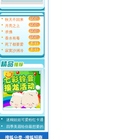
秋天不回来
月亮之上
求佛
香水有毒
死了都要爱
寂寞沙洲冷
迷糊娃娃可爱粉红卡通
四季美眉给你最想要的
搜狐分类 ·搜狐招商