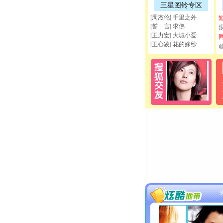
三星图铃专区
[周杰伦] 千里之外
[誓 言] 求佛
[王力宏] 大城小爱
[王心凌] 花的嫁纱