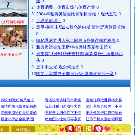
美
0
2
体育消费、体育市场与体育产业
0
3
2004年雅典奥运会比赛项目介绍：现代五项
0
4
足球英语词汇
0
中技巧精彩瞬间
5
意甲-莱切主场2-1胜乌迪内斯 暂时远离降级苦海
0
6
NBA季后赛进入第二阶段 5月份详细赛程表
0
7
雅典奥运会珀里斯特拉奥林匹克拳击馆
0
8
只支撑11分51秒便被打倒 泰森拳坛生涯走到尽
可爱的小鹿公主
头
0
9
选手不走光 观众就走光
0
10
图文：举重男子69公斤级 张国政最后一举
0
[圣诞节]
圣诞节到了，想想没什么送给你的，又不打算给
你太多，只有给你五千万：千万快乐！千万要健康！千万
要平安！千万要知足！千万不要忘记我！
通
性感丽人