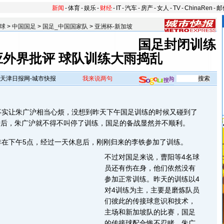
新闻
-
体育
-
娱乐
-
财经
-
IT
-
汽车
-
房产
-
女人
-
TV
-
ChinaRen
-
邮
球
>
中国国足
>
国足_中国国家队
>
亚洲杯-新加坡
国足封闭训练
应外界批评 球队训练大雨捣乱
天津日报网-城市快报
我来说两句
让朱广沪相当心烦，没想到昨天下午国足训练的时候又碰到了
分钟后，朱广沪就不得不叫停了训练，国足的备战显然并不顺利。
下午5点，经过一天休息后，刚刚归来的李铁参加了训练。
不过对国足来说，曹阳等4名球
员还有伤在身，他们依然没有
参加正常训练。昨天的训练以4
对4训练为主，主要是磨炼队员
们彼此的传接球意识和技术，
主场和新加坡队的比赛，国足
的传接球配合惨不忍睹，朱广