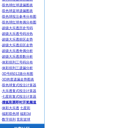
·
双色球红球遗漏图表
·
双色球蓝球遗漏图表
·
双色球投注参考分布图
·
双色球红球奇偶分布图
·
超级大乐透历史号码
·
超级大乐透号码冷热
·
超级大乐透前区走势
·
超级大乐透后区走势
·
超级大乐透奇偶分析
·
超级大乐透质数分析
·
体彩排列三号码分布
·
体彩排列三遗漏分析
·
3D号码012路分布图
·
3D跨度遗漏走势图表
·
双色球复式投注计算器
·
大乐透复式投注计算器
·
七星彩复式投注计算器
·
搜狐彩票即时开奖频道
·
体彩大乐透
七星彩
·
福彩双色球
福彩3d
·
数字排列
竞彩篮球