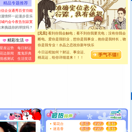
[圣诞节]
不只这样的日子才会想起你,而是这样的日子才
精品专题推荐
能正大光明地骚扰你,告诉你,圣诞要快乐!新年要快乐!天天
短信企业通秀百变功能
都要快乐噢!
浪漫情怀一起漫步音乐
[圣诞节]
奉上一颗祝福的心,在这个特别的日子里,愿幸福,
同城约会今夜告别寂寞
如意,快乐,鲜花,一切美好的祝愿与你同在.圣诞快乐!
敢来挑战你的球技吗？
[元旦]
看到你我会触电；看不到你我要充电；没有你我会
断电。爱你是我职业，想你是我事业，抱你是我特长，吻
精彩生活
你是我专业！水晶之恋祝你新年快乐
[元旦]
如果上天让我许三个愿望，一是今生今世和你在一
星座运势
每日财运
今日运程如何？财运、事业运、
花边新闻
魔鬼辞典
起；二是再生再世和你在一起；三是三生三世和你不再分
桃花运，给你详细道来！！！
情感测试
生活笑话
离。水晶之恋祝你新年快乐
[元旦]
当我狠下心扭头离去那一刻，你在我身后无助地哭
泣，这痛楚让我明白我多么爱你。我转身抱住你：这猪不
卖了。水晶之恋祝你新年快乐。
[春节]
风柔雨润好月圆，半岛铁盒伴身边，每日尽显开心
颜！冬去春来似水如烟，劳碌人生需尽欢！听一曲轻歌，
道一声平安！新年吉祥万事如愿
[春节]
传说薰衣草有四片叶子：第一片叶子是信仰，第二
片叶子是希望，第三片叶子是爱情，第四片叶子是幸运。
送你一棵薰衣草，愿你新年快乐！
[圣诞节]
圣诞节到了，想想没什么送给你的，又不打算给
菊花台
你太多，只有给你五千万：千万快乐！千万要健康！千万
迷迭香
要平安！千万要知足！千万不要忘记我！