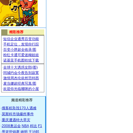
频道精彩推荐
·
俄客机坠毁170人遇难
·
莫斯科市场爆炸事件
·
重庆遭遇特大旱灾
·
2008奥运会
NBA
科比
F1
·
男篮世锦赛
姚明
王治郅