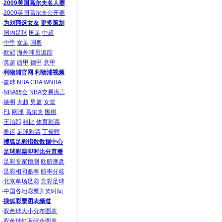
·
2009美国高尔夫名人赛
·
2009英国高尔夫公开赛
·
为刘翔选女友
更多策划
·
国内足球
国足
中超
·
中甲
女足
国奥
·
欧冠
海外球员追踪
·
英超
西甲
德甲
意甲
·
利物浦官网
利物浦视频
·
篮球
NBA
CBA
WNBA
·
NBA转会
NBA交易流言
·
姚明
大超
男篮
女篮
·
F1
网球
高尔夫
围棋
·
王治郅
科比
体育彩票
·
奥运
足球彩票
丁俊晖
·
搜狐足彩指数数据中心
·
足球彩票即时比分直播
·
足彩专家预测
欧赔澳盘
·
足彩相同赔率
赔率分歧
·
北京单场足彩
竞彩足球
·
中国各地彩票开奖时间
·
搜狐彩票图表频道
·
双色球大小分布图表
·
双色球红蓝综合图表