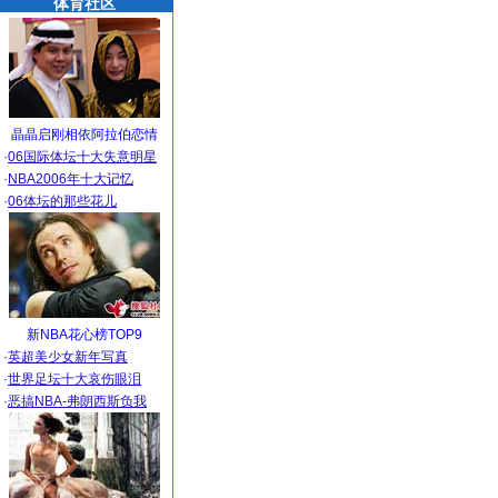
体育社区
晶晶启刚相依阿拉伯恋情
·
06国际体坛十大失意明星
·
NBA2006年十大记忆
·
06体坛的那些花儿
新NBA花心榜TOP9
·
英超美少女新年写真
·
世界足坛十大哀伤眼泪
·
恶搞NBA-弗朗西斯负我