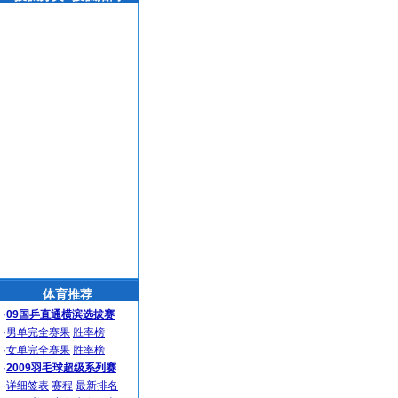
体育推荐
·
09国乒直通横滨选拔赛
·
男单完全赛果
胜率榜
·
女单完全赛果
胜率榜
·
2009羽毛球超级系列赛
·
详细签表
赛程
最新排名