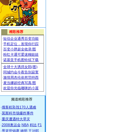
频道精彩推荐
·
俄客机坠毁170人遇难
·
莫斯科市场爆炸事件
·
重庆遭遇特大旱灾
·
2008奥运会
NBA
科比
F1
·
男篮世锦赛
姚明
王治郅