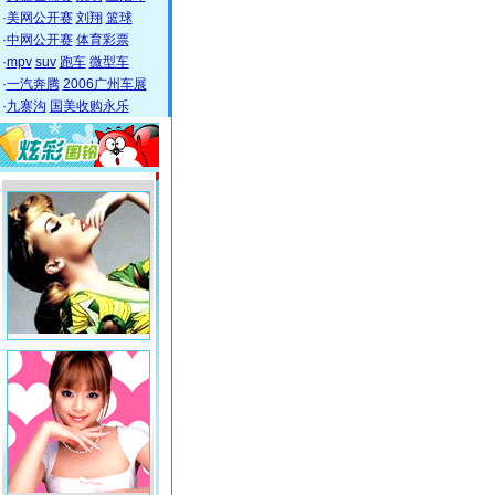
·
美网公开赛
刘翔
篮球
·
中网公开赛
体育彩票
·
mpv
suv
跑车
微型车
·
一汽奔腾
2006广州车展
·
九寨沟
国美收购永乐