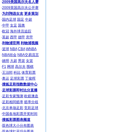
·
2009美国高尔夫名人赛
·
2009英国高尔夫公开赛
·
为刘翔选女友
更多策划
·
国内足球
国足
中超
·
中甲
女足
国奥
·
欧冠
海外球员追踪
·
英超
西甲
德甲
意甲
·
利物浦官网
利物浦视频
·
篮球
NBA
CBA
WNBA
·
NBA转会
NBA交易流言
·
姚明
大超
男篮
女篮
·
F1
网球
高尔夫
围棋
·
王治郅
科比
体育彩票
·
奥运
足球彩票
丁俊晖
·
搜狐足彩指数数据中心
·
足球彩票即时比分直播
·
足彩专家预测
欧赔澳盘
·
足彩相同赔率
赔率分歧
·
北京单场足彩
竞彩足球
·
中国各地彩票开奖时间
·
搜狐彩票图表频道
·
双色球大小分布图表
·
双色球红蓝综合图表