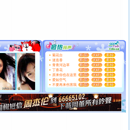
[元旦]
当我狠下心扭头离去那一刻，你在我身后无助地哭
泣，这痛楚让我明白我多么爱你。我转身抱住你：这猪不
卖了。水晶之恋祝你新年快乐。
[春节]
风柔雨润好月圆，半岛铁盒伴身边，每日尽显开心
颜！冬去春来似水如烟，劳碌人生需尽欢！听一曲轻歌，
道一声平安！新年吉祥万事如愿
[春节]
传说薰衣草有四片叶子：第一片叶子是信仰，第二
片叶子是希望，第三片叶子是爱情，第四片叶子是幸运。
送你一棵薰衣草，愿你新年快乐！
[圣诞节]
圣诞节到了，想想没什么送给你的，又不打算给
菊花台
你太多，只有给你五千万：千万快乐！千万要健康！千万
迷迭香
要平安！千万要知足！千万不要忘记我！
青青河边草
丁香花
[圣诞节]
不只这样的日子才会想起你,而是这样的日子才
原来你也在这里
能正大光明地骚扰你,告诉你,圣诞要快乐!新年要快乐!天天
爱如空气
都要快乐噢!
不要再来伤害我
[圣诞节]
奉上一颗祝福的心,在这个特别的日子里,愿幸福,
如意,快乐,鲜花,一切美好的祝愿与你同在.圣诞快乐!
[元旦]
看到你我会触电；看不到你我要充电；没有你我会
断电。爱你是我职业，想你是我事业，抱你是我特长，吻
你是我专业！水晶之恋祝你新年快乐
[元旦]
如果上天让我许三个愿望，一是今生今世和你在一
起；二是再生再世和你在一起；三是三生三世和你不再分
离。水晶之恋祝你新年快乐