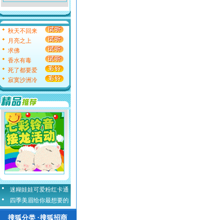
秋天不回来
月亮之上
求佛
香水有毒
死了都要爱
寂寞沙洲冷
迷糊娃娃可爱粉红卡通
四季美眉给你最想要的
搜狐分类 ·搜狐招商