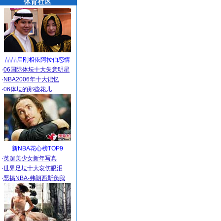
体育社区
晶晶启刚相依阿拉伯恋情
·
06国际体坛十大失意明星
·
NBA2006年十大记忆
·
06体坛的那些花儿
新NBA花心榜TOP9
·
英超美少女新年写真
·
世界足坛十大哀伤眼泪
·
恶搞NBA-弗朗西斯负我