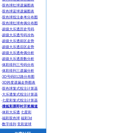
·
双色球红球遗漏图表
·
双色球蓝球遗漏图表
·
双色球投注参考分布图
·
双色球红球奇偶分布图
·
超级大乐透历史号码
·
超级大乐透号码冷热
·
超级大乐透前区走势
·
超级大乐透后区走势
·
超级大乐透奇偶分析
·
超级大乐透质数分析
·
体彩排列三号码分布
·
体彩排列三遗漏分析
·
3D号码012路分布图
·
3D跨度遗漏走势图表
·
双色球复式投注计算器
·
大乐透复式投注计算器
·
七星彩复式投注计算器
·
搜狐彩票即时开奖频道
·
体彩大乐透
七星彩
·
福彩双色球
福彩3d
·
数字排列
竞彩篮球