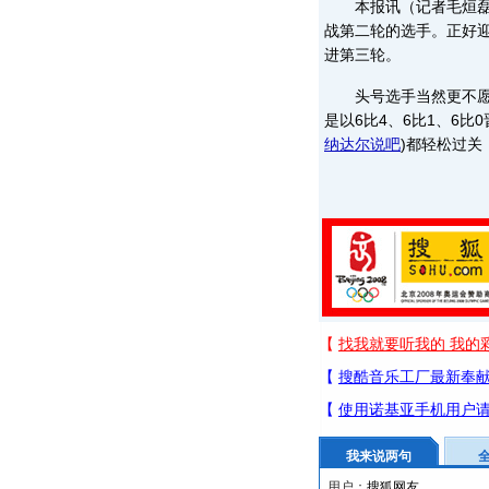
本报讯（记者毛烜磊）
战第二轮的选手。正好迎
进第三轮。
头号选手当然更不愿意
是以6比4、6比1、6
纳达尔说吧
)
都轻松过关
我来说两句
用户：