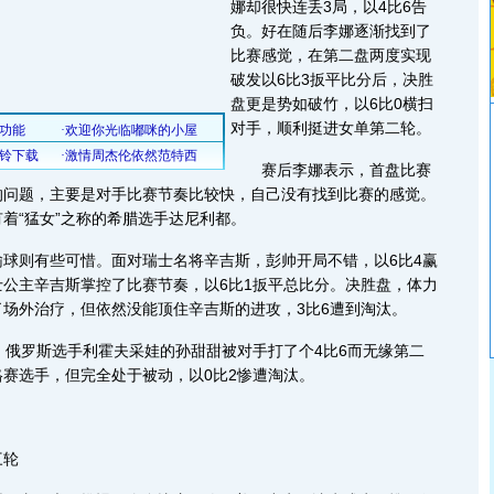
娜却很快连丢3局，以4比6告
负。好在随后李娜逐渐找到了
比赛感觉，在第二盘两度实现
破发以6比3扳平比分后，决胜
盘更是势如破竹，以6比0横扫
对手，顺利挺进女单第二轮。
赛后李娜表示，首盘比赛
的问题，主要是对手比赛节奏比较快，自己没有找到比赛的感觉。
着“猛女”之称的希腊选手达尼利都。
则有些可惜。面对瑞士名将辛吉斯，彭帅开局不错，以6比4赢
公主辛吉斯掌控了比赛节奏，以6比1扳平总比分。决胜盘，体力
场外治疗，但依然没能顶住辛吉斯的进攻，3比6遭到淘汰。
俄罗斯选手利霍夫采娃的孙甜甜被对手打了个4比6而无缘第二
赛选手，但完全处于被动，以0比2惨遭淘汰。
三轮