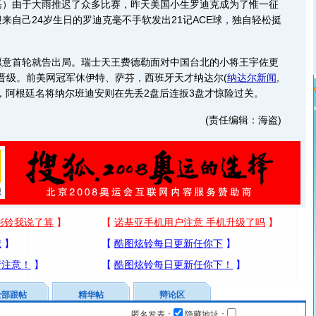
由于大雨推迟了众多比赛，昨天美国小生罗迪克成为了惟一征
来自己24岁生日的罗迪克毫不手软发出21记ACE球，独自轻松挺
首轮就告出局。瑞士天王费德勒面对中国台北的小将王宇佐更
比0晋级。前美网冠军休伊特、萨芬，西班牙天才纳达尔
(
纳达尔新闻
,
，阿根廷名将纳尔班迪安则在先丢2盘后连扳3盘才惊险过关。
(责任编辑：海盗)
全部跟帖
精华帖
辩论区
匿名发表：
隐藏地址：