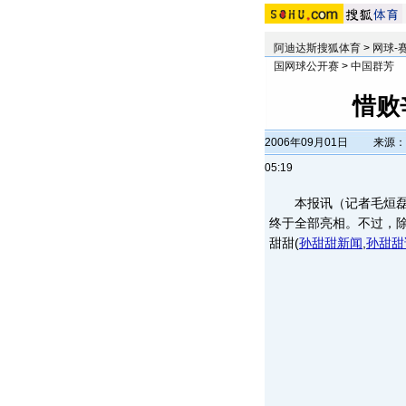
阿迪达斯搜狐体育
>
网球-
国网球公开赛
>
中国群芳
惜败
2006年09月01日
来源：
05:19
本报讯（记者毛烜磊）
终于全部亮相。不过，除
甜甜
(
孙甜甜新闻
,
孙甜甜