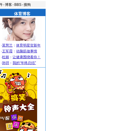
件
-
博客
-
BBS
-
搜狗
体育博客
·
莫慧兰
：
体育明星贺新年
·
王军霞
：
动脑筋做事情
·
杜丽
：
让健康围绕着你！
·
孙玥
：
我的“年终总结”