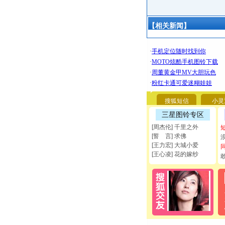
【相关新闻】
搜狐短信
小灵
三星图铃专区
[周杰伦] 千里之外
[誓 言] 求佛
[王力宏] 大城小爱
[王心凌] 花的嫁纱