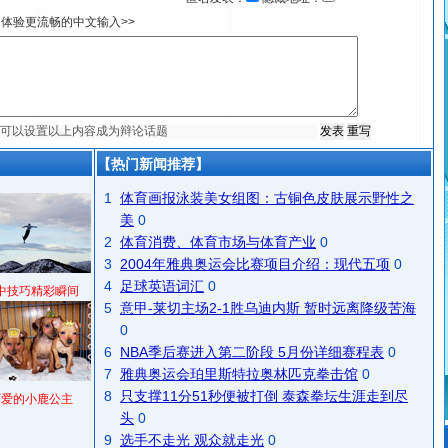
体验更流畅的中文输入>>
【热门新闻推荐】
1
体育画报泳装美女组图：古铜色皮肤展示野性之
美
0
2
体育消费、体育市场与体育产业
0
3
2004年雅典奥运会比赛项目介绍：现代五项
0
4
足球英语词汇
0
中技巧精彩瞬间
5
意甲-莱切主场2-1胜乌迪内斯 暂时远离降级苦海
0
6
NBA季后赛进入第二阶段 5月份详细赛程表
0
7
雅典奥运会珀里斯特拉奥林匹克拳击馆
0
8
只支撑11分51秒便被打倒 泰森拳坛生涯走到尽
可爱的小鹿公主
头
0
9
选手不走光 观众就走光
0