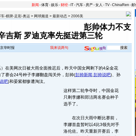
新闻
-
体育
-
娱乐
-
财经
-
IT
-
汽车
-
房产
-
女人
-
TV
-
ChinaRen
-
邮
赛车-棋牌-足彩-奥运
>
网球频道
>
最新动态
>
2006美
彭帅体力不支
辛吉斯 罗迪克率先挺进第三轮
京华时报
我来说两句
在美网次日被大雨全面推迟后，昨天中国女网剩下的4朵金花
了赛会24号种子李娜翻盘闯关外，彭帅
(
彭帅新闻
,
彭帅说吧
)
、孙
说吧
)
和晏紫都惨遭淘汰。
这样第二轮争夺时，中国金花
只剩李娜和郑洁两名赛会种子
选手了。
在次日大雨中断比赛前，
李娜首盘暂时以4比3领先对手
洛伦佐。昨天重新开赛后，李