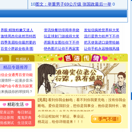
10
图文：举重男子69公斤级 张国政最后一举
0
[圣诞节]
圣诞节到了，想想没什么送给你的，又不打算给
你太多，只有给你五千万：千万快乐！千万要健康！千万
通
性感丽人
要平安！千万要知足！千万不要忘记我！
精品专题推荐
[圣诞节]
不只这样的日子才会想起你,而是这样的日子才
能正大光明地骚扰你,告诉你,圣诞要快乐!新年要快乐!天天
短信企业通秀百变功能
都要快乐噢!
浪漫情怀一起漫步音乐
[圣诞节]
奉上一颗祝福的心,在这个特别的日子里,愿幸福,
同城约会今夜告别寂寞
如意,快乐,鲜花,一切美好的祝愿与你同在.圣诞快乐!
敢来挑战你的球技吗？
[元旦]
看到你我会触电；看不到你我要充电；没有你我会
断电。爱你是我职业，想你是我事业，抱你是我特长，吻
精彩生活
你是我专业！水晶之恋祝你新年快乐
星座运势
每日财运
[元旦]
如果上天让我许三个愿望，一是今生今世和你在一
今日运程如何？财运、事业运、
花边新闻
魔鬼辞典
起；二是再生再世和你在一起；三是三生三世和你不再分
桃花运，给你详细道来！！！
情感测试
生活笑话
离。水晶之恋祝你新年快乐