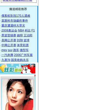
频道精彩推荐
·
俄客机坠毁170人遇难
·
莫斯科市场爆炸事件
·
重庆遭遇特大旱灾
·
2008奥运会
NBA
科比
F1
·
男篮世锦赛
姚明
王治郅
·
美网公开赛
刘翔
篮球
·
中网公开赛
体育彩票
·
mpv
suv
跑车
微型车
·
一汽奔腾
2006广州车展
·
九寨沟
国美收购永乐