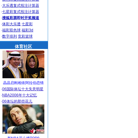
·
大乐透复式投注计算器
·
七星彩复式投注计算器
·
搜狐彩票即时开奖频道
·
体彩大乐透
七星彩
·
福彩双色球
福彩3d
·
数字排列
竞彩篮球
体育社区
晶晶启刚相依阿拉伯恋情
·
06国际体坛十大失意明星
·
NBA2006年十大记忆
·
06体坛的那些花儿