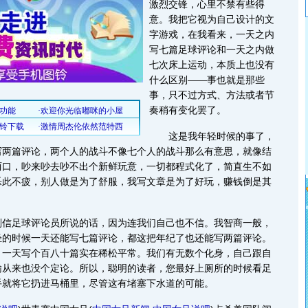
激烈交锋，心里不禁有些得
意。我把它视为自己设计的文
字游戏，在我看来，一天之内
写七篇足球评论和一天之内做
七次床上运动，本质上也没有
什么区别——事也就是那些
事，只不过方式、方法或者节
奏稍有变化罢了。
这是我年轻时候的事了，
写两篇评论，两个人的战斗不像七个人的战斗那么有意思，就像结
两口，吵来吵去吵不出个新鲜玩意，一切都程式化了，简直生不如
乐此不疲，别人做是为了舒服，我写文章是为了好玩，赚钱倒是其
足球评论员所说的话，因为连我们自己也不信。我智商一般，
轻的时候一天还能写七篇评论，都这把年纪了也还能写两篇评论。
，一天写个百八十篇实在稀松平常。我们有无数个化身，自己跟自
输从来也没个定论。所以，聪明的读者，您最好上厕所的时候看足
手就将它扔进马桶里，尽管这有堵塞下水道的可能。