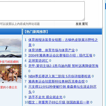
【热门新闻推荐】
1
体育画报泳装美女组图：古铜色皮肤展示野性之
美
0
2
体育消费、体育市场与体育产业
0
3
2004年雅典奥运会比赛项目介绍：现代五项
0
4
足球英语词汇
0
中技巧精彩瞬间
5
意甲-莱切主场2-1胜乌迪内斯 暂时远离降级苦海
0
6
NBA季后赛进入第二阶段 5月份详细赛程表
0
7
雅典奥运会珀里斯特拉奥林匹克拳击馆
0
8
只支撑11分51秒便被打倒 泰森拳坛生涯走到尽
可爱的小鹿公主
头
0
9
选手不走光 观众就走光
0
10
图文：举重男子69公斤级 张国政最后一举
0