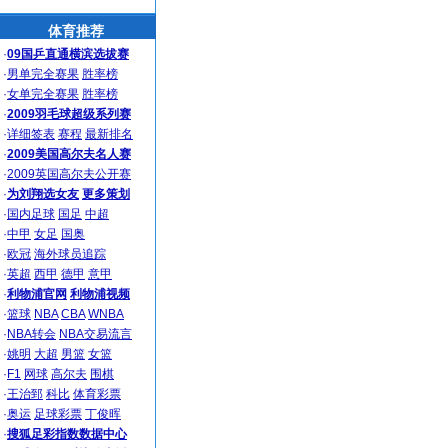
体育推荐
·
09国乒直通横滨选拔赛
·
男单完全赛果
胜率榜
·
女单完全赛果
胜率榜
·
2009羽毛球超级系列赛
·
详细签表
赛程
最新排名
·
2009美国高尔夫名人赛
·
2009英国高尔夫公开赛
·
为刘翔选女友
更多策划
·
国内足球
国足
中超
·
中甲
女足
国奥
·
欧冠
海外球员追踪
·
英超
西甲
德甲
意甲
·
利物浦官网
利物浦视频
·
篮球
NBA
CBA
WNBA
·
NBA转会
NBA交易流言
·
姚明
大超
男篮
女篮
·
F1
网球
高尔夫
围棋
·
王治郅
科比
体育彩票
·
奥运
足球彩票
丁俊晖
·
搜狐足彩指数数据中心