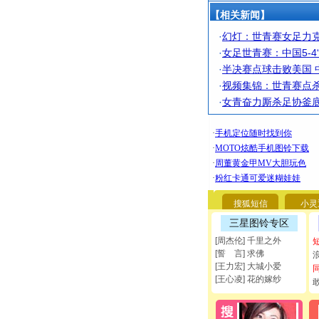
【相关新闻】
·
幻灯：世青赛女足力克
·
女足世青赛：中国5-4
·
半决赛点球击败美国 
·
视频集锦：世青赛点杀
·
女青奋力厮杀足协釜底
搜狐短信
小灵
三星图铃专区
[周杰伦] 千里之外
[誓 言] 求佛
[王力宏] 大城小爱
[王心凌] 花的嫁纱