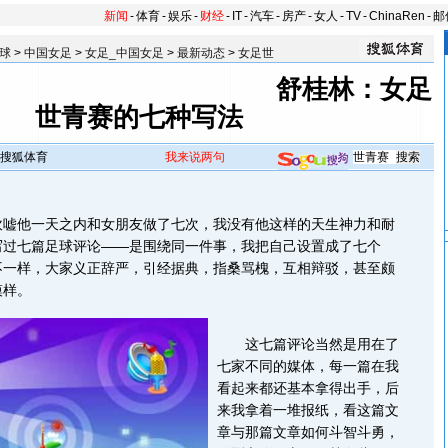
新闻
-
体育
-
娱乐
-
财经
-
IT
-
汽车
-
房产
-
女人
-
TV
-
ChinaRen
-
邮
球
>
中国女足
>
女足_中国女足
>
最新动态
>
女足世
舒桂林：女足
世青赛的七种写法
搜狐体育
我来说两句
他一天之内和女朋友做了七次，我没有他这样的天生神力和耐
写过七篇足球评论——是围绕同一件事，我把自己设置成了七个
不一样，大家义正辞严，引经据典，指桑骂槐，互相辩驳，甚至颇
模样。
这七篇评论当然是用在了
七家不同的媒体，每一篇在我
看起来都还基本拿得出手，后
来我拿着一堆报纸，看这篇文
章与那篇文章如何斗智斗勇，