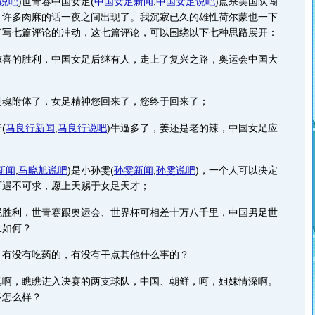
说吧
)
世青赛中国女足
(
中国女足新闻
,
中国女足说吧
)
点杀美国队闯
，许多肉麻的话一夜之间出现了。我沉寂已久的雄性荷尔蒙也一下
了写七篇评论的冲动，这七篇评论，可以围绕以下七种思路展开：
的胜利，中国女足后继有人，走上了复兴之路，奥运会中国大
附体了，女足精神您回来了，您终于回来了；
行
(
马良行新闻
,
马良行说吧
)
牛逼多了，姜还是老的辣，中国女足应
新闻
,
马晓旭说吧
)
是小孙雯
(
孙雯新闻
,
孙雯说吧
)
，一个人可以决定
可遇不可求，愿上天赐于女足天才；
利，世青赛跟奥运会、世界杯可相差十万八千里，中国男足世
又如何？
没有吃药的，有没有干点其他什么事的？
，瞧瞧进入决赛的两支球队，中国、朝鲜，呵，姐妹情深啊。
不怎么样？