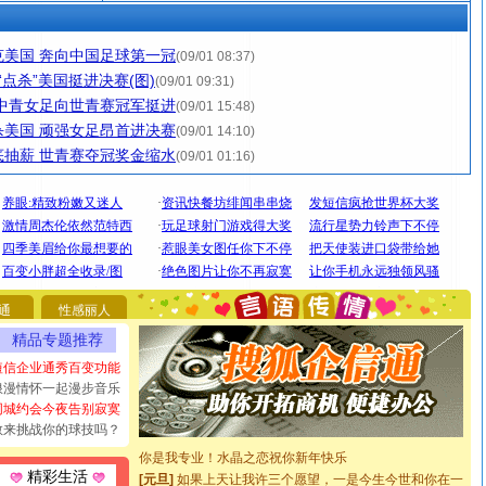
美国 奔向中国足球第一冠
(09/01 08:37)
“点杀”美国挺进决赛(图)
(09/01 09:31)
中青女足向世青赛冠军挺进
(09/01 15:48)
美国 顽强女足昂首进决赛
(09/01 14:10)
抽薪 世青赛夺冠奖金缩水
(09/01 01:16)
[圣诞节]
圣诞节到了，想想没什么送给你的，又不打算给
你太多，只有给你五千万：千万快乐！千万要健康！千万
要平安！千万要知足！千万不要忘记我！
[圣诞节]
不只这样的日子才会想起你,而是这样的日子才
通
性感丽人
能正大光明地骚扰你,告诉你,圣诞要快乐!新年要快乐!天天
都要快乐噢!
精品专题推荐
[圣诞节]
奉上一颗祝福的心,在这个特别的日子里,愿幸福,
短信企业通秀百变功能
如意,快乐,鲜花,一切美好的祝愿与你同在.圣诞快乐!
浪漫情怀一起漫步音乐
[元旦]
看到你我会触电；看不到你我要充电；没有你我会
同城约会今夜告别寂寞
断电。爱你是我职业，想你是我事业，抱你是我特长，吻
敢来挑战你的球技吗？
你是我专业！水晶之恋祝你新年快乐
[元旦]
如果上天让我许三个愿望，一是今生今世和你在一
精彩生活