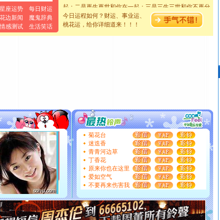
起；二是再生再世和你在一起；三是三生三世和你不再分
星座运势
每日财运
离。水晶之恋祝你新年快乐
今日运程如何？财运、事业运、
花边新闻
魔鬼辞典
[元旦]
当我狠下心扭头离去那一刻，你在我身后无助地哭
桃花运，给你详细道来！！！
情感测试
生活笑话
泣，这痛楚让我明白我多么爱你。我转身抱住你：这猪不
卖了。水晶之恋祝你新年快乐。
[春节]
风柔雨润好月圆，半岛铁盒伴身边，每日尽显开心
颜！冬去春来似水如烟，劳碌人生需尽欢！听一曲轻歌，
道一声平安！新年吉祥万事如愿
[春节]
传说薰衣草有四片叶子：第一片叶子是信仰，第二
片叶子是希望，第三片叶子是爱情，第四片叶子是幸运。
送你一棵薰衣草，愿你新年快乐！
[圣诞节]
圣诞节到了，想想没什么送给你的，又不打算给
你太多，只有给你五千万：千万快乐！千万要健康！千万
要平安！千万要知足！千万不要忘记我！
菊花台
[圣诞节]
不只这样的日子才会想起你,而是这样的日子才
迷迭香
能正大光明地骚扰你,告诉你,圣诞要快乐!新年要快乐!天天
青青河边草
都要快乐噢!
丁香花
[圣诞节]
奉上一颗祝福的心,在这个特别的日子里,愿幸福,
原来你也在这里
爱如空气
如意,快乐,鲜花,一切美好的祝愿与你同在.圣诞快乐!
不要再来伤害我
[元旦]
看到你我会触电；看不到你我要充电；没有你我会
断电。爱你是我职业，想你是我事业，抱你是我特长，吻
你是我专业！水晶之恋祝你新年快乐
[元旦]
如果上天让我许三个愿望，一是今生今世和你在一