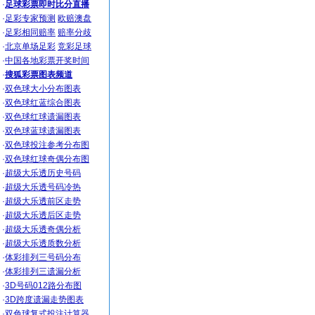
·
足球彩票即时比分直播
·
足彩专家预测
欧赔澳盘
·
足彩相同赔率
赔率分歧
·
北京单场足彩
竞彩足球
·
中国各地彩票开奖时间
·
搜狐彩票图表频道
·
双色球大小分布图表
·
双色球红蓝综合图表
·
双色球红球遗漏图表
·
双色球蓝球遗漏图表
·
双色球投注参考分布图
·
双色球红球奇偶分布图
·
超级大乐透历史号码
·
超级大乐透号码冷热
·
超级大乐透前区走势
·
超级大乐透后区走势
·
超级大乐透奇偶分析
·
超级大乐透质数分析
·
体彩排列三号码分布
·
体彩排列三遗漏分析
·
3D号码012路分布图
·
3D跨度遗漏走势图表
·
双色球复式投注计算器