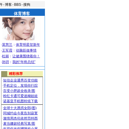
件
-
博客
-
BBS
-
搜狗
体育博客
·
莫慧兰
：
体育明星贺新年
·
王军霞
：
动脑筋做事情
·
杜丽
：
让健康围绕着你！
·
孙玥
：
我的“年终总结”