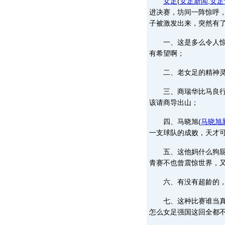
女足
(
女足新闻
,
女足
进决赛，坊间一阵惊呼
子被激发出来，突然有
一、这是多么令人惊喜
有希望啊；
二、老女足的精神灵魂
三、商瑞华比马良
该请商导出山；
四、马晓旭
(
马晓旭
一支球队的成败，天才
五、这他妈什么狗屁胜
青赛不也曾震惊世界，
六、有没有超龄的，有
七、这种比赛谁当真啊
怎么女足强国这回全都