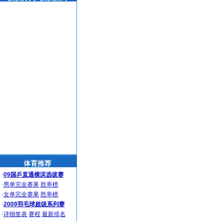
体育推荐
·
09国乒直通横滨选拔赛
·
男单完全赛果
胜率榜
·
女单完全赛果
胜率榜
·
2009羽毛球超级系列赛
·
详细签表
赛程
最新排名