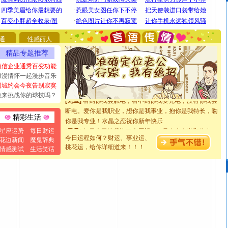
[圣诞节]
圣诞节到了，想想没什么送给你的，又不打算给
你太多，只有给你五千万：千万快乐！千万要健康！千万
要平安！千万要知足！千万不要忘记我！
通
性感丽人
[圣诞节]
不只这样的日子才会想起你,而是这样的日子才
精品专题推荐
能正大光明地骚扰你,告诉你,圣诞要快乐!新年要快乐!天天
都要快乐噢!
短信企业通秀百变功能
[圣诞节]
奉上一颗祝福的心,在这个特别的日子里,愿幸福,
浪漫情怀一起漫步音乐
如意,快乐,鲜花,一切美好的祝愿与你同在.圣诞快乐!
同城约会今夜告别寂寞
敢来挑战你的球技吗？
[元旦]
看到你我会触电；看不到你我要充电；没有你我会
断电。爱你是我职业，想你是我事业，抱你是我特长，吻
你是我专业！水晶之恋祝你新年快乐
精彩生活
[元旦]
如果上天让我许三个愿望，一是今生今世和你在一
星座运势
每日财运
起；二是再生再世和你在一起；三是三生三世和你不再分
今日运程如何？财运、事业运、
花边新闻
魔鬼辞典
离。水晶之恋祝你新年快乐
桃花运，给你详细道来！！！
情感测试
生活笑话
[元旦]
当我狠下心扭头离去那一刻，你在我身后无助地哭
泣，这痛楚让我明白我多么爱你。我转身抱住你：这猪不
卖了。水晶之恋祝你新年快乐。
[春节]
风柔雨润好月圆，半岛铁盒伴身边，每日尽显开心
颜！冬去春来似水如烟，劳碌人生需尽欢！听一曲轻歌，
道一声平安！新年吉祥万事如愿
[春节]
传说薰衣草有四片叶子：第一片叶子是信仰，第二
片叶子是希望，第三片叶子是爱情，第四片叶子是幸运。