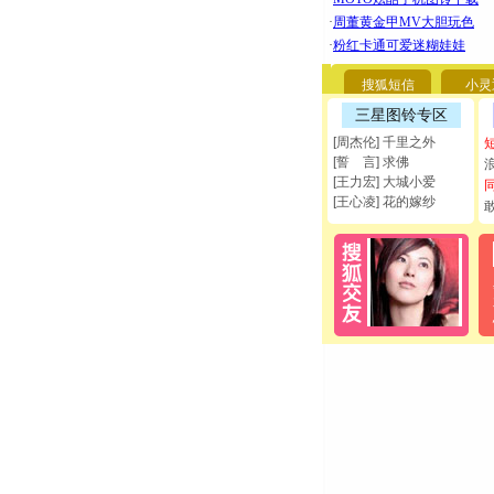
搜狐短信
小灵
三星图铃专区
[周杰伦] 千里之外
[誓 言] 求佛
[王力宏] 大城小爱
[王心凌] 花的嫁纱