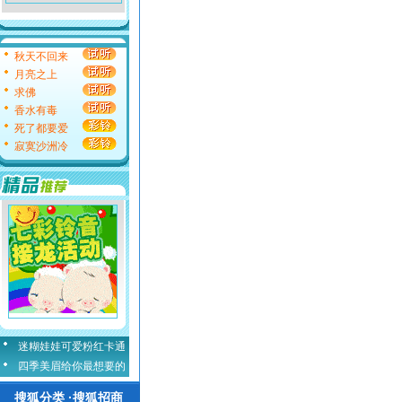
秋天不回来
月亮之上
求佛
香水有毒
死了都要爱
寂寞沙洲冷
迷糊娃娃可爱粉红卡通
四季美眉给你最想要的
搜狐分类 ·搜狐招商