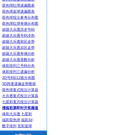
·
双色球红球遗漏图表
·
双色球蓝球遗漏图表
·
双色球投注参考分布图
·
双色球红球奇偶分布图
·
超级大乐透历史号码
·
超级大乐透号码冷热
·
超级大乐透前区走势
·
超级大乐透后区走势
·
超级大乐透奇偶分析
·
超级大乐透质数分析
·
体彩排列三号码分布
·
体彩排列三遗漏分析
·
3D号码012路分布图
·
3D跨度遗漏走势图表
·
双色球复式投注计算器
·
大乐透复式投注计算器
·
七星彩复式投注计算器
·
搜狐彩票即时开奖频道
·
体彩大乐透
七星彩
·
福彩双色球
福彩3d
·
数字排列
竞彩篮球