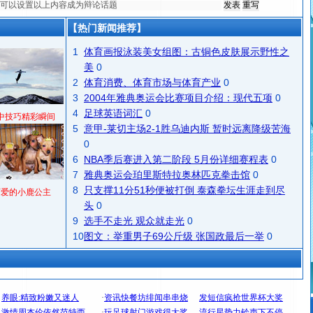
【热门新闻推荐】
1
体育画报泳装美女组图：古铜色皮肤展示野性之
美
0
2
体育消费、体育市场与体育产业
0
3
2004年雅典奥运会比赛项目介绍：现代五项
0
4
足球英语词汇
0
中技巧精彩瞬间
5
意甲-莱切主场2-1胜乌迪内斯 暂时远离降级苦海
0
6
NBA季后赛进入第二阶段 5月份详细赛程表
0
7
雅典奥运会珀里斯特拉奥林匹克拳击馆
0
8
只支撑11分51秒便被打倒 泰森拳坛生涯走到尽
可爱的小鹿公主
头
0
9
选手不走光 观众就走光
0
10
图文：举重男子69公斤级 张国政最后一举
0