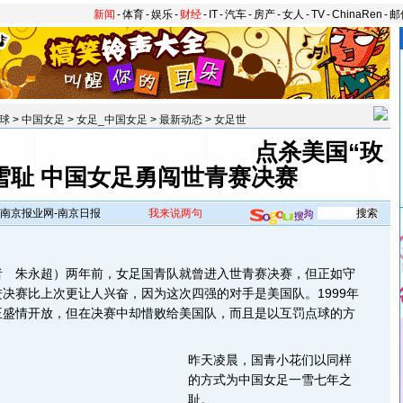
新闻
-
体育
-
娱乐
-
财经
-
IT
-
汽车
-
房产
-
女人
-
TV
-
ChinaRen
-
邮
球
>
中国女足
>
女足_中国女足
>
最新动态
>
女足世
点杀美国“玫
雪耻 中国女足勇闯世青赛决赛
南京报业网-南京日报
我来说两句
朱永超）两年前，女足国青队就曾进入世青赛决赛，但正如守
决赛比上次更让人兴奋，因为这次四强的对手是美国队。1999年
正盛情开放，但在决赛中却惜败给美国队，而且是以互罚点球的方
昨天凌晨，国青小花们以同样
的方式为中国女足一雪七年之
耻。