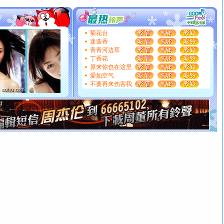
送你一棵薰衣草，愿你新年快乐！
[圣诞节]
圣诞节到了，想想没什么送给你的，又不打算给
你太多，只有给你五千万：千万快乐！千万要健康！千万
菊花台
要平安！千万要知足！千万不要忘记我！
迷迭香
[圣诞节]
不只这样的日子才会想起你,而是这样的日子才
青青河边草
丁香花
能正大光明地骚扰你,告诉你,圣诞要快乐!新年要快乐!天天
原来你也在这里
都要快乐噢!
爱如空气
[圣诞节]
奉上一颗祝福的心,在这个特别的日子里,愿幸福,
不要再来伤害我
如意,快乐,鲜花,一切美好的祝愿与你同在.圣诞快乐!
[元旦]
看到你我会触电；看不到你我要充电；没有你我会
断电。爱你是我职业，想你是我事业，抱你是我特长，吻
你是我专业！水晶之恋祝你新年快乐
[元旦]
如果上天让我许三个愿望，一是今生今世和你在一
起；二是再生再世和你在一起；三是三生三世和你不再分
离。水晶之恋祝你新年快乐
[元旦]
当我狠下心扭头离去那一刻，你在我身后无助地哭
泣，这痛楚让我明白我多么爱你。我转身抱住你：这猪不
卖了。水晶之恋祝你新年快乐。
[春节]
风柔雨润好月圆，半岛铁盒伴身边，每日尽显开心
颜！冬去春来似水如烟，劳碌人生需尽欢！听一曲轻歌，
道一声平安！新年吉祥万事如愿
[春节]
传说薰衣草有四片叶子：第一片叶子是信仰，第二