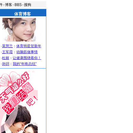
件
-
博客
-
BBS
-
搜狗
体育博客
·
莫慧兰
：
体育明星贺新年
·
王军霞
：
动脑筋做事情
·
杜丽
：
让健康围绕着你！
·
孙玥
：
我的“年终总结”