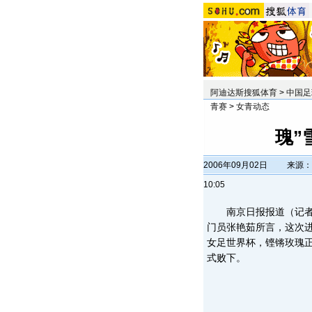
阿迪达斯搜狐体育
>
中国足
青赛
>
女青动态
瑰”
2006年09月02日
来源：
10:05
南京日报报道（记者 
门员张艳茹所言，这次进
女足世界杯，铿锵玫瑰
式败下。