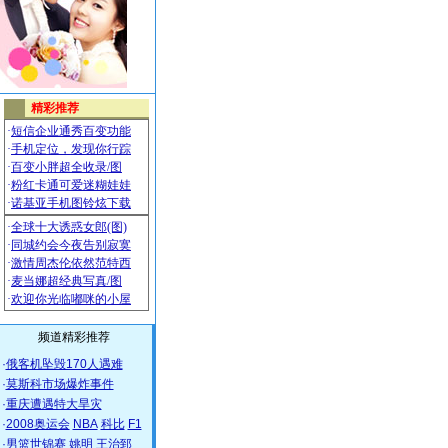
频道精彩推荐
·
俄客机坠毁170人遇难
·
莫斯科市场爆炸事件
·
重庆遭遇特大旱灾
·
2008奥运会
NBA
科比
F1
·
男篮世锦赛
姚明
王治郅