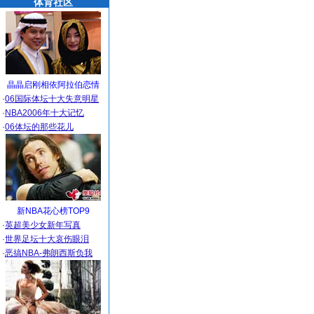
体育社区
晶晶启刚相依阿拉伯恋情
·
06国际体坛十大失意明星
·
NBA2006年十大记忆
·
06体坛的那些花儿
新NBA花心榜TOP9
·
英超美少女新年写真
·
世界足坛十大哀伤眼泪
·
恶搞NBA-弗朗西斯负我