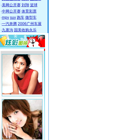
·
美网公开赛
刘翔
篮球
·
中网公开赛
体育彩票
·
mpv
suv
跑车
微型车
·
一汽奔腾
2006广州车展
·
九寨沟
国美收购永乐