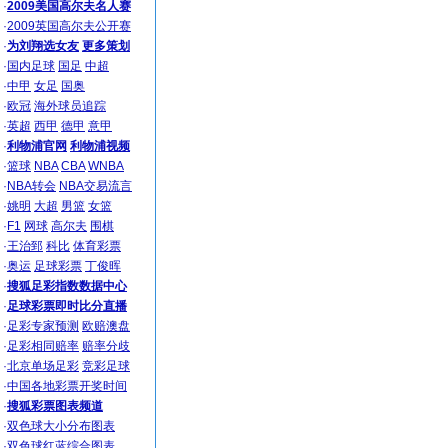
·
2009美国高尔夫名人赛
·
2009英国高尔夫公开赛
·
为刘翔选女友
更多策划
·
国内足球
国足
中超
·
中甲
女足
国奥
·
欧冠
海外球员追踪
·
英超
西甲
德甲
意甲
·
利物浦官网
利物浦视频
·
篮球
NBA
CBA
WNBA
·
NBA转会
NBA交易流言
·
姚明
大超
男篮
女篮
·
F1
网球
高尔夫
围棋
·
王治郅
科比
体育彩票
·
奥运
足球彩票
丁俊晖
·
搜狐足彩指数数据中心
·
足球彩票即时比分直播
·
足彩专家预测
欧赔澳盘
·
足彩相同赔率
赔率分歧
·
北京单场足彩
竞彩足球
·
中国各地彩票开奖时间
·
搜狐彩票图表频道
·
双色球大小分布图表
·
双色球红蓝综合图表