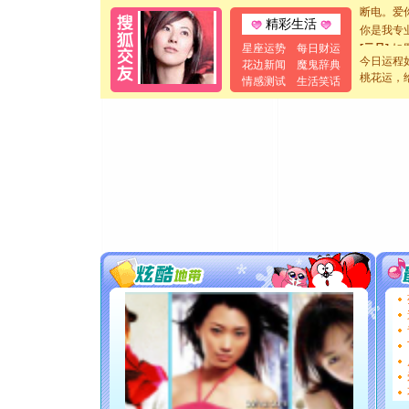
断电。爱
精彩生活
你是我专
[元旦]
如
星座运势
每日财运
起；二是
今日运程
花边新闻
魔鬼辞典
离。水晶
桃花运，
情感测试
生活笑话
[元旦]
当
泣，这痛
卖了。水
[春节]
风
颜！冬去
道一声平
[春节]
传
片叶子是
送你一棵
[圣诞节]
你太多，
要平安！
[圣诞节]
能正大光明
都要快乐噢
[圣诞节]
如意,快乐
[元旦]
看