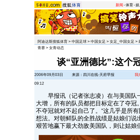
新闻
-
体育
-
娱
阿迪达斯搜狐体育
>
中国足球
>
中国女足
>
女足_中国女足
>
青赛
>
女青动态
谈“亚洲德比”:这个
2006年09月03日
来源：四川在线-天府早报
我
09:12
早报讯（记者张志凌）在与美国队一
大增，所有的队员都把目标定在了夺冠
不夺冠就对不起自己了。”这几乎是所
想法。对朝鲜队的全胜战绩是姑娘们说
艰苦地赢下最大劲敌美国队，则让姑娘