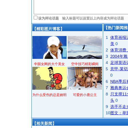
设为辩论话题
【热门新闻推
【精彩图片博客】
1
体育画报
美
0
2
体育消费
3
2004
4
足球英语
中国女网的大个美女
空中技巧精彩瞬间
5
意甲-莱切
0
6
NBA季
7
雅典奥运
8
只支撑1
为什么受伤的总是姚明
可爱的小鹿公主
头
0
9
选手不走
10
图文：举
【相关新闻】