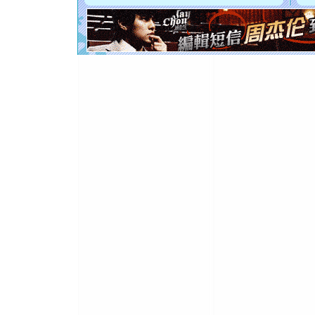
断电。爱
你是我专
[元旦]
如
起；二是
离。水晶
[元旦]
当
泣，这痛
卖了。水
[春节]
风
颜！冬去
道一声平
[春节]
传
片叶子是
送你一棵