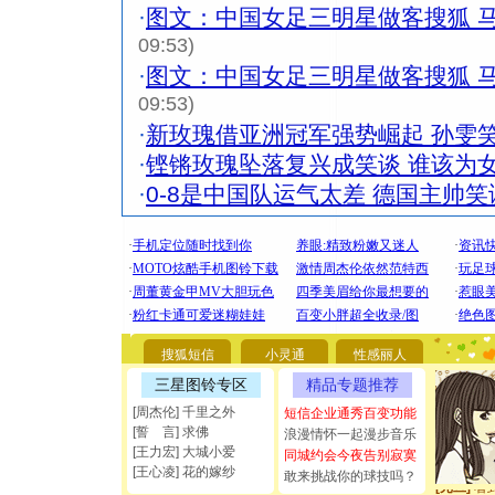
·
图文：中国女足三明星做客搜狐 
09:53)
·
图文：中国女足三明星做客搜狐 
09:53)
·
新玫瑰借亚洲冠军强势崛起 孙雯
·
铿锵玫瑰坠落复兴成笑谈 谁该为
·
0-8是中国队运气太差 德国主帅
[圣诞节]
你太多，
要平安！
搜狐短信
小灵通
性感丽人
[圣诞节]
三星图铃专区
精品专题推荐
能正大光明
[周杰伦] 千里之外
都要快乐噢
短信企业通秀百变功能
[誓 言] 求佛
浪漫情怀一起漫步音乐
[圣诞节]
[王力宏] 大城小爱
同城约会今夜告别寂寞
如意,快乐
[王心凌] 花的嫁纱
敢来挑战你的球技吗？
[元旦]
看