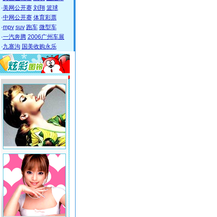
·
美网公开赛
刘翔
篮球
·
中网公开赛
体育彩票
·
mpv
suv
跑车
微型车
·
一汽奔腾
2006广州车展
·
九寨沟
国美收购永乐