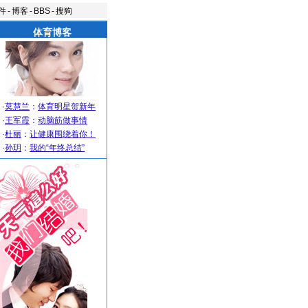
件
-
博客
-
BBS
-
搜狗
体育博客
·
莫慧兰
：
体育明星贺新年
·
王军霞
：
动脑筋做事情
·
杜丽
：
让健康围绕着你！
·
孙玥
：
我的“年终总结”