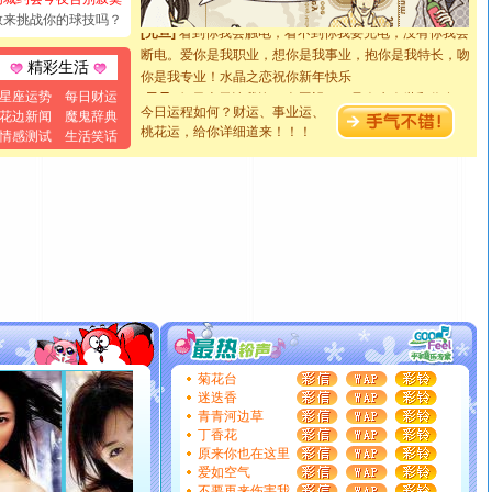
敢来挑战你的球技吗？
[元旦]
看到你我会触电；看不到你我要充电；没有你我会
断电。爱你是我职业，想你是我事业，抱你是我特长，吻
你是我专业！水晶之恋祝你新年快乐
精彩生活
[元旦]
如果上天让我许三个愿望，一是今生今世和你在一
星座运势
每日财运
起；二是再生再世和你在一起；三是三生三世和你不再分
今日运程如何？财运、事业运、
花边新闻
魔鬼辞典
离。水晶之恋祝你新年快乐
桃花运，给你详细道来！！！
情感测试
生活笑话
[元旦]
当我狠下心扭头离去那一刻，你在我身后无助地哭
泣，这痛楚让我明白我多么爱你。我转身抱住你：这猪不
卖了。水晶之恋祝你新年快乐。
[春节]
风柔雨润好月圆，半岛铁盒伴身边，每日尽显开心
颜！冬去春来似水如烟，劳碌人生需尽欢！听一曲轻歌，
道一声平安！新年吉祥万事如愿
[春节]
传说薰衣草有四片叶子：第一片叶子是信仰，第二
片叶子是希望，第三片叶子是爱情，第四片叶子是幸运。
送你一棵薰衣草，愿你新年快乐！
[圣诞节]
圣诞节到了，想想没什么送给你的，又不打算给
你太多，只有给你五千万：千万快乐！千万要健康！千万
菊花台
要平安！千万要知足！千万不要忘记我！
迷迭香
[圣诞节]
不只这样的日子才会想起你,而是这样的日子才
青青河边草
丁香花
能正大光明地骚扰你,告诉你,圣诞要快乐!新年要快乐!天天
原来你也在这里
都要快乐噢!
爱如空气
[圣诞节]
奉上一颗祝福的心,在这个特别的日子里,愿幸福,
不要再来伤害我