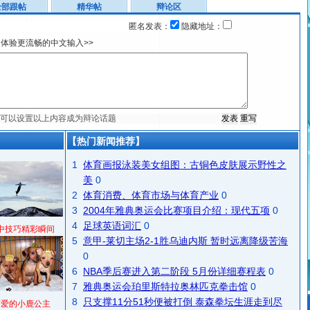
全部跟帖
精华帖
辩论区
匿名发表：
隐藏地址：
体验更流畅的中文输入>>
【热门新闻推荐】
1
体育画报泳装美女组图：古铜色皮肤展示野性之
美
0
2
体育消费、体育市场与体育产业
0
3
2004年雅典奥运会比赛项目介绍：现代五项
0
4
足球英语词汇
0
中技巧精彩瞬间
5
意甲-莱切主场2-1胜乌迪内斯 暂时远离降级苦海
0
6
NBA季后赛进入第二阶段 5月份详细赛程表
0
7
雅典奥运会珀里斯特拉奥林匹克拳击馆
0
8
只支撑11分51秒便被打倒 泰森拳坛生涯走到尽
可爱的小鹿公主