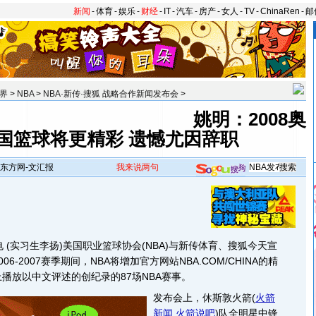
新闻
-
体育
-
娱乐
-
财经
-
IT
-
汽车
-
房产
-
女人
-
TV
-
ChinaRen
-
邮
界
>
NBA
>
NBA·新传·搜狐 战略合作新闻发布会
>
姚明：2008奥
国篮球将更精彩 遗憾尤因辞职
东方网-文汇报
我来说两句
(实习生李扬)美国职业篮球协会(NBA)与新传体育、搜狐今天宣
06-2007赛季期间，NBA将增加官方网站NBA.COM/CHINA的精
播放以中文评述的创纪录的87场NBA赛事。
发布会上，休斯敦火箭
(
火箭
新闻
,
火箭说吧
)
队全明星中锋