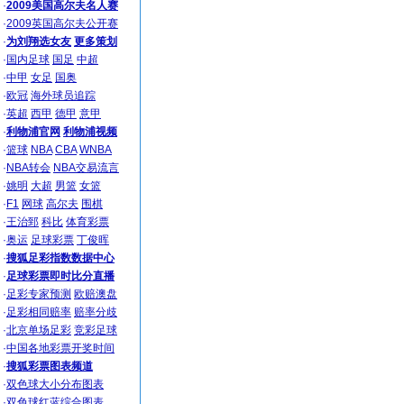
·
2009美国高尔夫名人赛
·
2009英国高尔夫公开赛
·
为刘翔选女友
更多策划
·
国内足球
国足
中超
·
中甲
女足
国奥
·
欧冠
海外球员追踪
·
英超
西甲
德甲
意甲
·
利物浦官网
利物浦视频
·
篮球
NBA
CBA
WNBA
·
NBA转会
NBA交易流言
·
姚明
大超
男篮
女篮
·
F1
网球
高尔夫
围棋
·
王治郅
科比
体育彩票
·
奥运
足球彩票
丁俊晖
·
搜狐足彩指数数据中心
·
足球彩票即时比分直播
·
足彩专家预测
欧赔澳盘
·
足彩相同赔率
赔率分歧
·
北京单场足彩
竞彩足球
·
中国各地彩票开奖时间
·
搜狐彩票图表频道
·
双色球大小分布图表
·
双色球红蓝综合图表