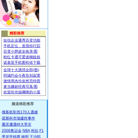
频道精彩推荐
·
俄客机坠毁170人遇难
·
莫斯科市场爆炸事件
·
重庆遭遇特大旱灾
·
2008奥运会
NBA
科比
F1
·
男篮世锦赛
姚明
王治郅