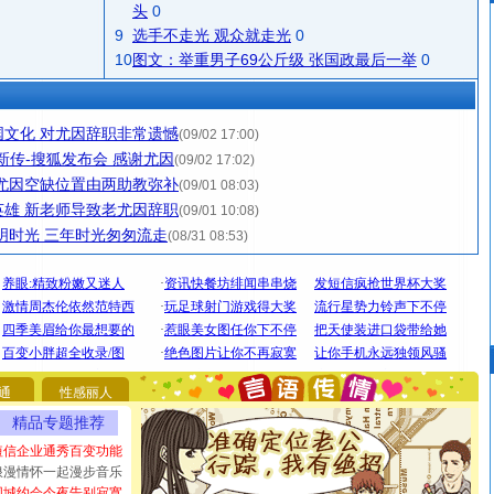
头
0
9
选手不走光 观众就走光
0
10
图文：举重男子69公斤级 张国政最后一举
0
文化 对尤因辞职非常遗憾
(09/02 17:00)
新传-搜狐发布会 感谢尤因
(09/02 17:02)
尤因空缺位置由两助教弥补
(09/01 08:03)
雄 新老师导致老尤因辞职
(09/01 10:08)
明时光 三年时光匆匆流走
(08/31 08:53)
[圣诞节]
圣诞节到了，想想没什么送给你的，又不打算给
你太多，只有给你五千万：千万快乐！千万要健康！千万
要平安！千万要知足！千万不要忘记我！
通
性感丽人
[圣诞节]
不只这样的日子才会想起你,而是这样的日子才
精品专题推荐
能正大光明地骚扰你,告诉你,圣诞要快乐!新年要快乐!天天
都要快乐噢!
短信企业通秀百变功能
[圣诞节]
奉上一颗祝福的心,在这个特别的日子里,愿幸福,
浪漫情怀一起漫步音乐
如意,快乐,鲜花,一切美好的祝愿与你同在.圣诞快乐!
同城约会今夜告别寂寞