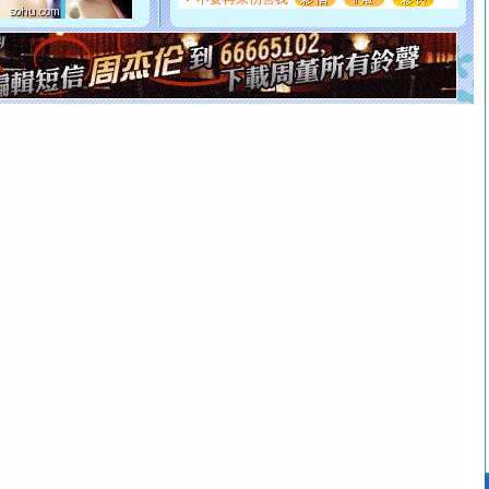
如意,快乐,鲜花,一切美好的祝愿与你同在.圣诞快乐!
[元旦]
看到你我会触电；看不到你我要充电；没有你我会
断电。爱你是我职业，想你是我事业，抱你是我特长，吻
你是我专业！水晶之恋祝你新年快乐
[元旦]
如果上天让我许三个愿望，一是今生今世和你在一
起；二是再生再世和你在一起；三是三生三世和你不再分
离。水晶之恋祝你新年快乐
[元旦]
当我狠下心扭头离去那一刻，你在我身后无助地哭
泣，这痛楚让我明白我多么爱你。我转身抱住你：这猪不
卖了。水晶之恋祝你新年快乐。
[春节]
风柔雨润好月圆，半岛铁盒伴身边，每日尽显开心
颜！冬去春来似水如烟，劳碌人生需尽欢！听一曲轻歌，
道一声平安！新年吉祥万事如愿
[春节]
传说薰衣草有四片叶子：第一片叶子是信仰，第二
片叶子是希望，第三片叶子是爱情，第四片叶子是幸运。
送你一棵薰衣草，愿你新年快乐！