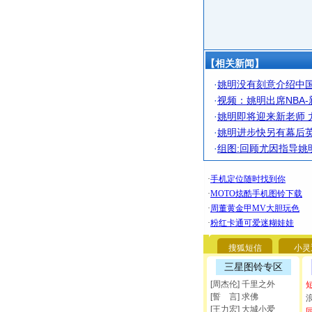
【相关新闻】
·
姚明没有刻意介绍中国
·
视频：姚明出席NBA-
·
姚明即将迎来新老师 
·
姚明进步快另有幕后英
·
组图:回顾尤因指导姚
搜狐短信
小灵
三星图铃专区
[周杰伦] 千里之外
[誓 言] 求佛
[王力宏] 大城小爱