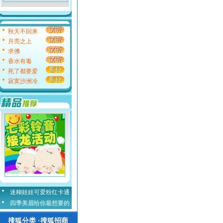
秋天不回来
月亮之上
求佛
香水有毒
死了都要爱
寂寞沙洲冷
迷糊娃娃可爱粉红卡通
四季美眉给你最想要的
搜狐分类 ·搜狐招商