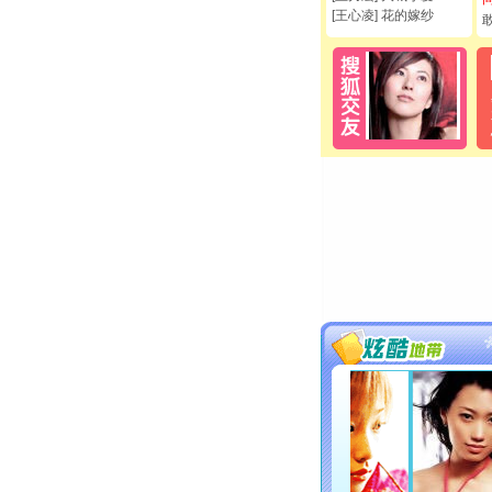
[王心凌] 花的嫁纱