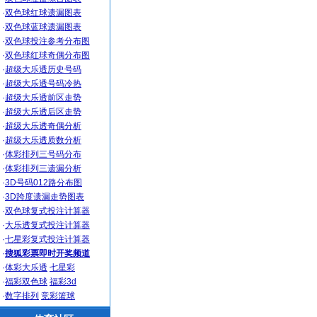
·
双色球红球遗漏图表
·
双色球蓝球遗漏图表
·
双色球投注参考分布图
·
双色球红球奇偶分布图
·
超级大乐透历史号码
·
超级大乐透号码冷热
·
超级大乐透前区走势
·
超级大乐透后区走势
·
超级大乐透奇偶分析
·
超级大乐透质数分析
·
体彩排列三号码分布
·
体彩排列三遗漏分析
·
3D号码012路分布图
·
3D跨度遗漏走势图表
·
双色球复式投注计算器
·
大乐透复式投注计算器
·
七星彩复式投注计算器
·
搜狐彩票即时开奖频道
·
体彩大乐透
七星彩
·
福彩双色球
福彩3d
·
数字排列
竞彩篮球