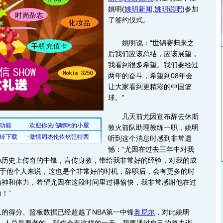
姚明
(
姚明新闻
,
姚明说吧
)
参加
了签约仪式。
姚明说：“世锦赛归来之
后我们应该总结，应该展望，
我看到很多希望。我们要经过
两年的奋斗，希望到08年会
让大家看到更精彩的中国篮
球。”
几天前尤因宣布辞去休斯
敦火箭队助理教练一职，姚明
听到这个消息时感到非常遗
憾：“尤因在过去三年中对我
A历史上传奇的中锋，言传身教，带给我非常好的经验，对我的成
对于他个人来说，这也是个非常好的时机，辞职后，会有更多的时
精神和体力，希望尤因在这段时间里过得愉快，我非常感谢他在过
！”
得分、篮板数据已经超越了NBA第一中锋
奥尼尔
，对此姚明