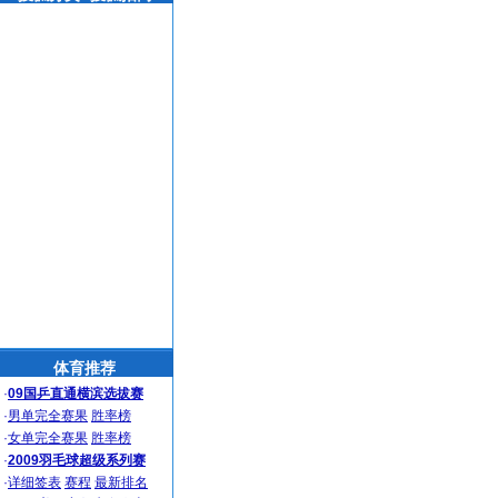
体育推荐
·
09国乒直通横滨选拔赛
·
男单完全赛果
胜率榜
·
女单完全赛果
胜率榜
·
2009羽毛球超级系列赛
·
详细签表
赛程
最新排名