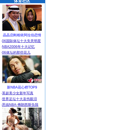
体育社区
晶晶启刚相依阿拉伯恋情
·
06国际体坛十大失意明星
·
NBA2006年十大记忆
·
06体坛的那些花儿
新NBA花心榜TOP9
·
英超美少女新年写真
·
世界足坛十大哀伤眼泪
·
恶搞NBA-弗朗西斯负我