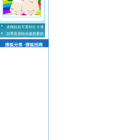
迷糊娃娃可爱粉红卡通
四季美眉给你最想要的
搜狐分类 ·搜狐招商