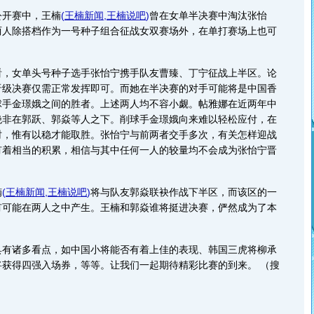
开赛中，王楠
(
王楠新闻
,
王楠说吧
)
曾在女单半决赛中淘汰张怡
两人除搭档作为一号种子组合征战女双赛场外，在单打赛场上也可
女单头号种子选手张怡宁携手队友曹臻、丁宁征战上半区。论
晋级决赛仅需正常发挥即可。而她在半决赛的对手可能将是中国香
球手金璟娥之间的胜者。上述两人均不容小觑。帖雅娜在近两年中
绝非在郭跃、郭焱等人之下。削球手金璟娥向来难以轻松应付，在
时，惟有以稳才能取胜。张怡宁与前两者交手多次，有关怎样迎战
有着相当的积累，相信与其中任何一人的较量均不会成为张怡宁晋
楠
(
王楠新闻
,
王楠说吧
)
将与队友郭焱联袂作战下半区，而该区的一
有可能在两人之中产生。王楠和郭焱谁将挺进决赛，俨然成为了本
诸多看点，如中国小将能否有着上佳的表现、韩国三虎将柳承
将获得四强入场券，等等。让我们一起期待精彩比赛的到来。 （搜