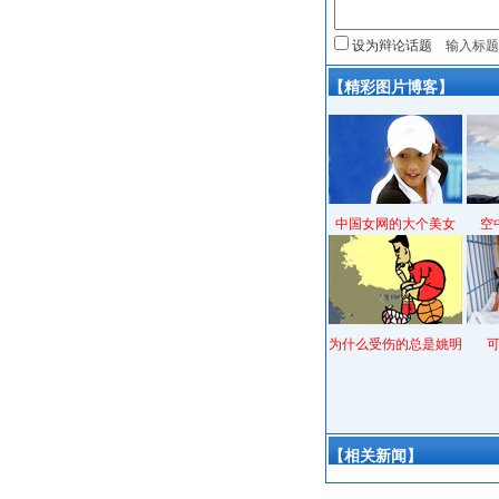
设为辩论话题
【精彩图片博客】
中国女网的大个美女
空
为什么受伤的总是姚明
【相关新闻】