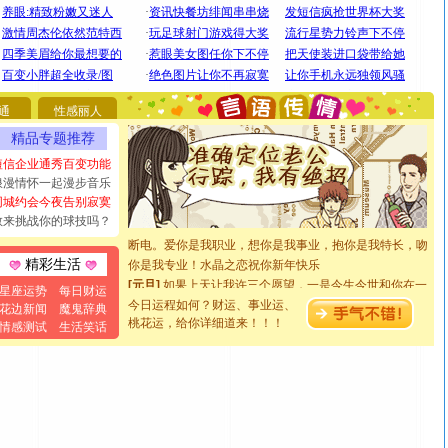
[圣诞节]
圣诞节到了，想想没什么送给你的，又不打算给
你太多，只有给你五千万：千万快乐！千万要健康！千万
要平安！千万要知足！千万不要忘记我！
通
性感丽人
[圣诞节]
不只这样的日子才会想起你,而是这样的日子才
能正大光明地骚扰你,告诉你,圣诞要快乐!新年要快乐!天天
精品专题推荐
都要快乐噢!
短信企业通秀百变功能
[圣诞节]
奉上一颗祝福的心,在这个特别的日子里,愿幸福,
浪漫情怀一起漫步音乐
如意,快乐,鲜花,一切美好的祝愿与你同在.圣诞快乐!
同城约会今夜告别寂寞
[元旦]
看到你我会触电；看不到你我要充电；没有你我会
敢来挑战你的球技吗？
断电。爱你是我职业，想你是我事业，抱你是我特长，吻
你是我专业！水晶之恋祝你新年快乐
精彩生活
[元旦]
如果上天让我许三个愿望，一是今生今世和你在一
星座运势
每日财运
起；二是再生再世和你在一起；三是三生三世和你不再分
今日运程如何？财运、事业运、
花边新闻
魔鬼辞典
离。水晶之恋祝你新年快乐
桃花运，给你详细道来！！！
情感测试
生活笑话
[元旦]
当我狠下心扭头离去那一刻，你在我身后无助地哭
泣，这痛楚让我明白我多么爱你。我转身抱住你：这猪不
卖了。水晶之恋祝你新年快乐。
[春节]
风柔雨润好月圆，半岛铁盒伴身边，每日尽显开心
颜！冬去春来似水如烟，劳碌人生需尽欢！听一曲轻歌，
道一声平安！新年吉祥万事如愿