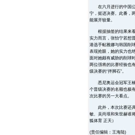
在六月进行的中国公
宁，挺进决赛。此番，
能展开较量。
根据抽签的结果来看，
实力而言，张怡宁若想
港选手帖雅娜与韩国削
表现抢眼，她的实力也
面对她颇有威胁的削球
两位强将的比赛经验也
级决赛的“拌脚石”。
悉尼奥运会冠军王
个晋级决赛的名额也极
次比赛的另一大看点。
此外，本次比赛还具有
敏、吴尚垠和朱世赫谁
狐体育 正天）
(责任编辑：王海陆)