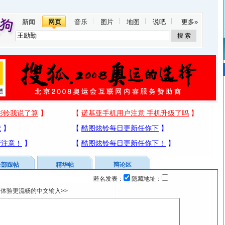
新闻
网页
音乐
图片
地图
说吧
更多»
全部跟帖
精华帖
辩论区
匿名发表：
隐藏地址：
体验更流畅的中文输入>>