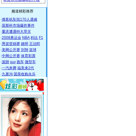
频道精彩推荐
·
俄客机坠毁170人遇难
·
莫斯科市场爆炸事件
·
重庆遭遇特大旱灾
·
2008奥运会
NBA
科比
F1
·
男篮世锦赛
姚明
王治郅
·
美网公开赛
刘翔
篮球
·
中网公开赛
体育彩票
·
派朗
suv
跑车
微型车
·
一汽奔腾
福美来2代
·
九寨沟
国美收购永乐