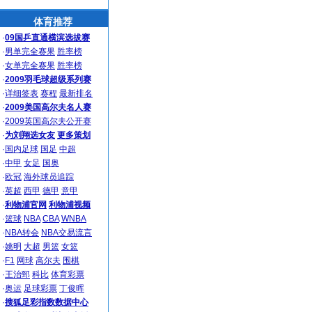
体育推荐
·
09国乒直通横滨选拔赛
·
男单完全赛果
胜率榜
·
女单完全赛果
胜率榜
·
2009羽毛球超级系列赛
·
详细签表
赛程
最新排名
·
2009美国高尔夫名人赛
·
2009英国高尔夫公开赛
·
为刘翔选女友
更多策划
·
国内足球
国足
中超
·
中甲
女足
国奥
·
欧冠
海外球员追踪
·
英超
西甲
德甲
意甲
·
利物浦官网
利物浦视频
·
篮球
NBA
CBA
WNBA
·
NBA转会
NBA交易流言
·
姚明
大超
男篮
女篮
·
F1
网球
高尔夫
围棋
·
王治郅
科比
体育彩票
·
奥运
足球彩票
丁俊晖
·
搜狐足彩指数数据中心