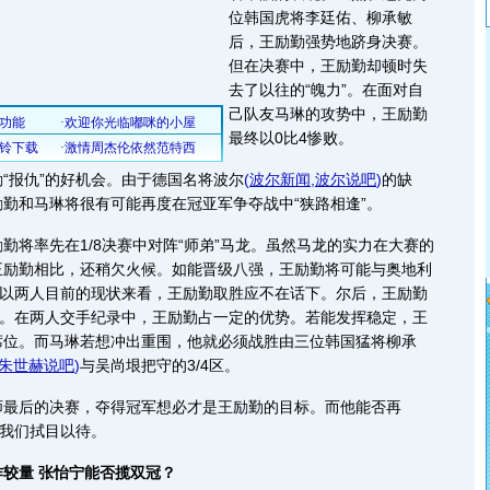
位韩国虎将李廷佑、柳承敏
后，王励勤强势地跻身决赛。
但在决赛中，王励勤却顿时失
去了以往的“魄力”。在面对自
己队友马琳的攻势中，王励勤
最终以0比4惨败。
报仇”的好机会。由于德国名将波尔
(
波尔新闻
,
波尔说吧
)
的缺
勤和马琳将很有可能再度在冠亚军争夺战中“狭路相逢”。
率先在1/8决赛中对阵“师弟”马龙。虽然马龙的实力在大赛的
王励勤相比，还稍欠火候。如能晋级八强，王励勤将可能与奥地利
。以两人目前的现状来看，王励勤取胜应不在话下。尔后，王励勤
”。在两人交手纪录中，王励勤占一定的优势。若能发挥稳定，王
席位。而马琳若想冲出重围，他就必须战胜由三位韩国猛将柳承
朱世赫说吧
)
与吴尚垠把守的3/4区。
后的决赛，夺得冠军想必才是王励勤的目标。而他能否再
让我们拭目以待。
较量 张怡宁能否揽双冠？