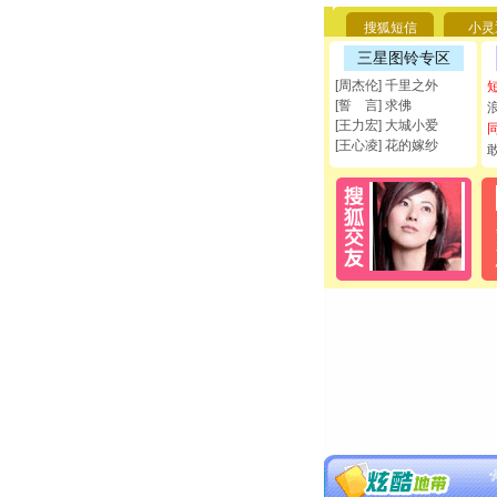
搜狐短信
小灵
三星图铃专区
[周杰伦] 千里之外
[誓 言] 求佛
[王力宏] 大城小爱
[王心凌] 花的嫁纱