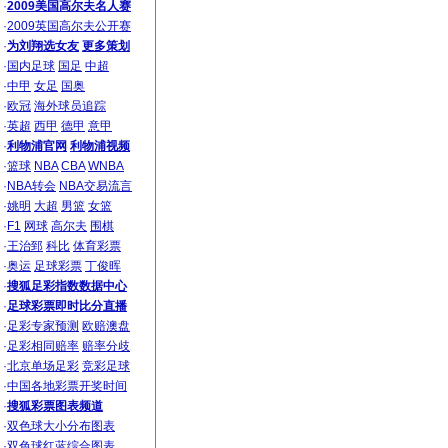
·
2009美国高尔夫名人赛
·
2009英国高尔夫公开赛
·
为刘翔选女友
更多策划
·
国内足球
国足
中超
·
中甲
女足
国奥
·
欧冠
海外球员追踪
·
英超
西甲
德甲
意甲
·
利物浦官网
利物浦视频
·
篮球
NBA
CBA
WNBA
·
NBA转会
NBA交易流言
·
姚明
大超
男篮
女篮
·
F1
网球
高尔夫
围棋
·
王治郅
科比
体育彩票
·
奥运
足球彩票
丁俊晖
·
搜狐足彩指数数据中心
·
足球彩票即时比分直播
·
足彩专家预测
欧赔澳盘
·
足彩相同赔率
赔率分歧
·
北京单场足彩
竞彩足球
·
中国各地彩票开奖时间
·
搜狐彩票图表频道
·
双色球大小分布图表
·
双色球红蓝综合图表