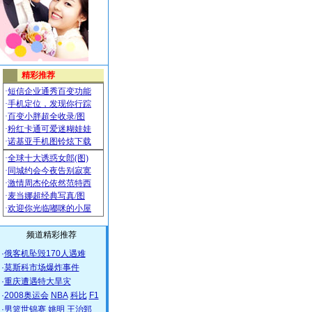
频道精彩推荐
·
俄客机坠毁170人遇难
·
莫斯科市场爆炸事件
·
重庆遭遇特大旱灾
·
2008奥运会
NBA
科比
F1
·
男篮世锦赛
姚明
王治郅