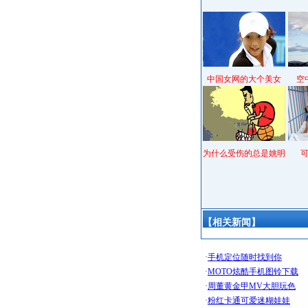
中国女网的大个美女
空
为什么受伤的总是姚明
【相关新闻】