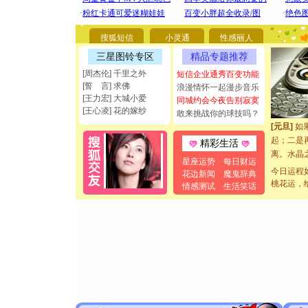
[圣诞节]
能正大光明
搜狐短信
小灵通
性感丽人
都要快乐噢
[圣诞节]
三星图铃专区
精品专题推荐
如意,快乐
[周杰伦] 千里之外
短信企业通秀百变功能
[元旦]
看
[誓 言] 求佛
浪漫情怀一起漫步音乐
断电。爱
[王力宏] 大城小爱
同城约会今夜告别寂寞
你是我专
[王心凌] 花的嫁纱
敢来挑战你的球技吗？
[元旦]
如
起；二是
精彩生活
离。水晶
星座运势
每日财运
[元旦]
当
今日运程
花边新闻
魔鬼辞典
泣，这痛
桃花运，
情感测试
生活笑话
卖了。水
[春节]
风
颜！冬去
道一声平
[春节]
传
片叶子是
送你一棵
[圣诞节]
你太多，