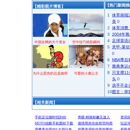
【热门新闻推
【精彩图片博客】
1
体育画报
美
0
2
体育消费
3
2004
4
足球英语
中国女网的大个美女
空中技巧精彩瞬间
5
意甲-莱切
0
6
NBA季
7
雅典奥运
8
只支撑1
为什么受伤的总是姚明
可爱的小鹿公主
头
0
9
选手不走
10
图文：举
【相关新闻】
[圣诞节]
你太多，
要平安！