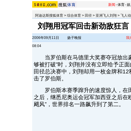
新闻
-
体育
-
娱
阿迪达斯搜狐体育
>
综合体育
>
田径
>
亚洲飞人刘翔
>
飞人动
刘翔用冠军回击新劲敌狂言
2006年09月11日
扬子晚报
我
08:04
当罗伯斯在马德里大奖赛夺冠放出豪
够被打破”时，刘翔并没有立即给予正
田径总决赛中，刘翔却用一枚金牌和12
击了罗伯斯。
罗伯斯本赛季蹿升的速度惊人，在田
之后，继悉尼奥运会冠军加西亚之后在
飓风”，世界排名一路飙升到了第二。