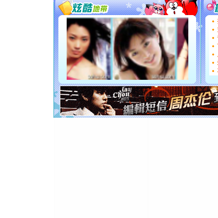
要平安！
[圣诞节]
能正大光明
都要快乐噢
[圣诞节]
如意,快乐
[元旦]
看
断电。爱
你是我专
[元旦]
如
起；二是
离。水晶
[元旦]
当
泣，这痛
卖了。水
[春节]
风
颜！冬去
道一声平
[春节]
传
片叶子是
送你一棵