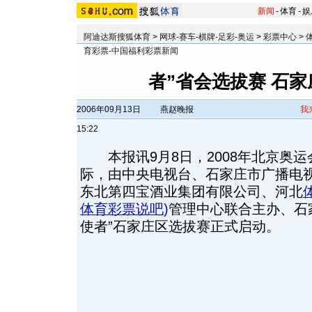
新闻
-
体育
-
娱
阿迪达斯搜狐体育
>
网球-赛车-棋牌-足彩-奥运
>
彩票中心
>
育彩票-中国福利彩票新闻
者”省会选拔赛 石
2006年09月13日
燕赵晚报
我
15:22
本报讯9月8日，2008年北京奥运
际，由中央电视台、石家庄市广播电
东北第四宝酒业集团有限公司、河北
体育彩票说吧
)
管理中心联合主办、石
使者”石家庄区选拔赛正式启动。