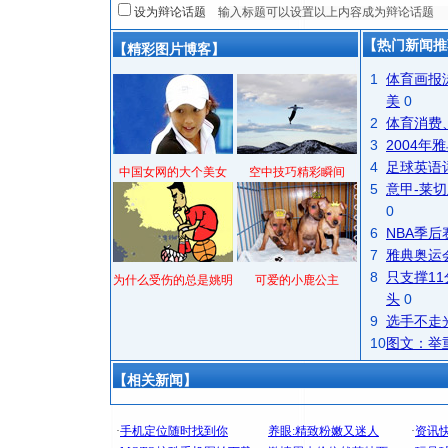
设为辩论话题
【热门新闻推
【精彩图片博客】
1
体育画报
美
0
2
体育消费
3
2004
4
足球英语
中国女网的大个美女
空中技巧精彩瞬间
5
意甲-莱切
0
6
NBA季
7
雅典奥运
8
只支撑1
为什么受伤的总是姚明
可爱的小鹿公主
头
0
9
选手不走
10
图文：举
【相关新闻】