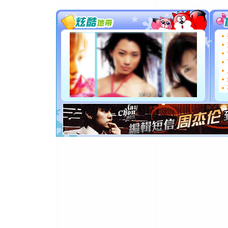
片叶子是
送你一棵
[圣诞节]
你太多，
要平安！
[圣诞节]
能正大光明
都要快乐噢
[圣诞节]
如意,快乐
[元旦]
看
断电。爱
你是我专
[元旦]
如
起；二是
离。水晶
[元旦]
当
泣，这痛
卖了。水
[春节]
风
颜！冬去
道一声平