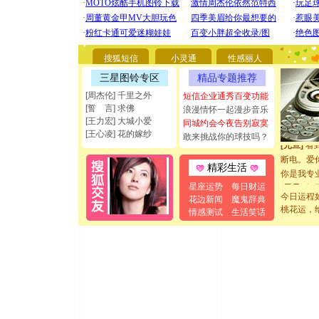
[圣诞节]
你太多，
要平安！
搜狐短信
小灵通
性感丽人
[圣诞节]
三星图铃专区
精品专题推荐
能正大光明
[周杰伦] 千里之外
短信企业通秀百变功能
都要快乐噢
[誓 言] 求佛
浪漫情怀一起漫步音乐
[圣诞节]
[王力宏] 大城小爱
同城约会今夜告别寂寞
如意,快乐
[王心凌] 花的嫁纱
敢来挑战你的球技吗？
[元旦]
看
断电。爱
精彩生活
你是我专
[元旦]
如
星座运势
每日财运
起；二是
今日运程
花边新闻
魔鬼辞典
桃花运，
离。水晶
情感测试
生活笑话
[元旦]
当
泣，这痛
卖了。水
[春节]
风
颜！冬去
道一声平
[春节]
传