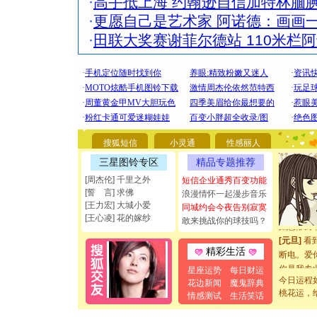
·
高手抵上海 约翰逊自信加特林腼
·
更愿自己是艺术家 阿诺德：画画
·
田联大奖赛谢菲尔德站 110米栏
[圣诞节]
你太多，
搜狐短信
小灵通
性感丽人
要平安！
三星图铃专区
精品专题推荐
[圣诞节]
能正大光明
[周杰伦] 千里之外
短信企业通秀百变功能
[誓 言] 求佛
都要快乐噢
浪漫情怀一起漫步音乐
[王力宏] 大城小爱
[圣诞节]
同城约会今夜告别寂寞
[王心凌] 花的嫁纱
敢来挑战你的球技吗？
如意,快乐
[元旦]
看
断电。爱
精彩生活
你是我专
星座运势
每日财运
[元旦]
如
今日运程
花边新闻
魔鬼辞典
起；二是
桃花运，
情感测试
生活笑话
离。水晶