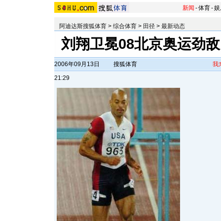
新闻
-
体育
-
娱
阿迪达斯搜狐体育
>
综合体育
>
田径
>
最新动态
刘翔卫冕08北京奥运劲敌
2006年09月13日
搜狐体育
我
21:29