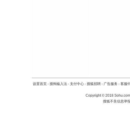
[元旦]
当
泣，这痛
卖了。水
[春节]
风
颜！冬去
道一声平
[春节]
传
片叶子是
送你一棵
设置首页
-
搜狗输入法
-
支付中心
-
搜狐招聘
-
广告服务
-
客服
Copyright
©
2018 Sohu.com 
搜狐不良信息举