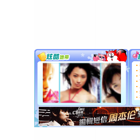
[元旦]
当
泣，这痛
卖了。水
[春节]
风
颜！冬去
道一声平
[春节]
传
片叶子是
送你一棵
[圣诞节]
你太多，
要平安！
[圣诞节]
能正大光明
都要快乐噢
[圣诞节]
如意,快乐
[元旦]
看
断电。爱
你是我专
[元旦]
如
起；二是
离。水晶