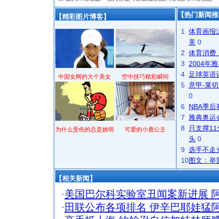
【热门新闻推
【精彩图片博客】
1
体育画报
美
0
2
体育消费
3
2004
4
足球英语
中国女网的大个美女
空中技巧精彩瞬间
5
意甲-莱切
0
6
NBA季
7
雅典奥运
8
只支撑1
为什么受伤的总是姚明
可爱的小鹿公主
头
0
9
选手不走
10
图文：举
【相关新闻】
·
美国巴尔科实验室丑闻案新进展 
·
田联公布各项排名 伊辛巴耶娃猛