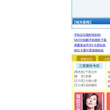
【相关新闻】
搜狐短信
小灵
三星图铃专区
[周杰伦] 千里之外
[誓 言] 求佛
[王力宏] 大城小爱
[王心凌] 花的嫁纱