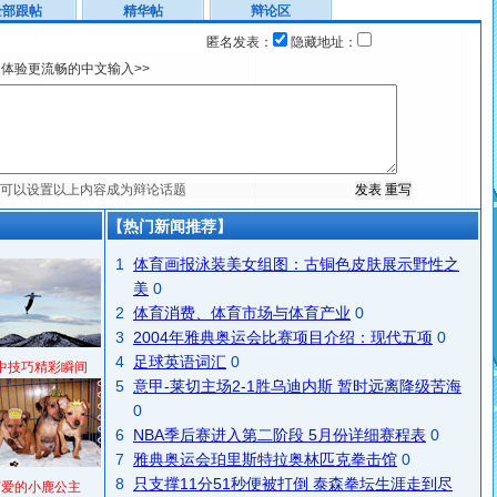
全部跟帖
精华帖
辩论区
匿名发表：
隐藏地址：
体验更流畅的中文输入>>
【热门新闻推荐】
1
体育画报泳装美女组图：古铜色皮肤展示野性之
美
0
2
体育消费、体育市场与体育产业
0
3
2004年雅典奥运会比赛项目介绍：现代五项
0
4
足球英语词汇
0
中技巧精彩瞬间
5
意甲-莱切主场2-1胜乌迪内斯 暂时远离降级苦海
0
6
NBA季后赛进入第二阶段 5月份详细赛程表
0
7
雅典奥运会珀里斯特拉奥林匹克拳击馆
0
8
只支撑11分51秒便被打倒 泰森拳坛生涯走到尽
可爱的小鹿公主