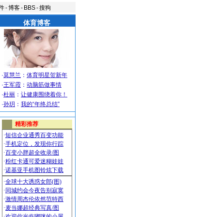
件
-
博客
-
BBS
-
搜狗
体育博客
·
莫慧兰
：
体育明星贺新年
·
王军霞
：
动脑筋做事情
·
杜丽
：
让健康围绕着你！
·
孙玥
：
我的“年终总结”