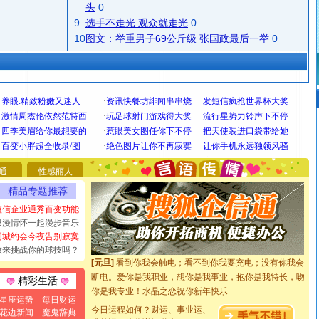
头
0
9
选手不走光 观众就走光
0
10
图文：举重男子69公斤级 张国政最后一举
0
[圣诞节]
圣诞节到了，想想没什么送给你的，又不打算给
你太多，只有给你五千万：千万快乐！千万要健康！千万
要平安！千万要知足！千万不要忘记我！
通
性感丽人
[圣诞节]
不只这样的日子才会想起你,而是这样的日子才
精品专题推荐
能正大光明地骚扰你,告诉你,圣诞要快乐!新年要快乐!天天
短信企业通秀百变功能
都要快乐噢!
浪漫情怀一起漫步音乐
[圣诞节]
奉上一颗祝福的心,在这个特别的日子里,愿幸福,
同城约会今夜告别寂寞
如意,快乐,鲜花,一切美好的祝愿与你同在.圣诞快乐!
敢来挑战你的球技吗？
[元旦]
看到你我会触电；看不到你我要充电；没有你我会
断电。爱你是我职业，想你是我事业，抱你是我特长，吻
精彩生活
你是我专业！水晶之恋祝你新年快乐
[元旦]
如果上天让我许三个愿望，一是今生今世和你在一
星座运势
每日财运
今日运程如何？财运、事业运、
起；二是再生再世和你在一起；三是三生三世和你不再分
花边新闻
魔鬼辞典