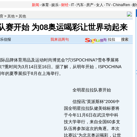
新闻
-
体育
-
娱乐
-
财经
-
IT
-
汽车
-
房产
-
女人
-
TV
-
ChinaRen
-
邮
育
>
其他
>
其他
队赛开始 为08奥运喝彩让世界动起来
乐信报
我来说两句
牌体育用品及运动时尚博览会?穴ISPOCHINA?雪冬季展将
京?熏时间为3月14日至16日。据了解，从明年开始，ISPOCHINA
明年的夏季展拟于8月在上海举行。
全明星拉拉队赛开始
信报讯“英派斯杯”2006中
国全明星拉拉队健美锦标赛将
于今年11月6日在武汉华中科
技大学举行，来自全国60多支
队伍将参加这次的角逐。本次
比赛以“为北京奥运喝彩，让世