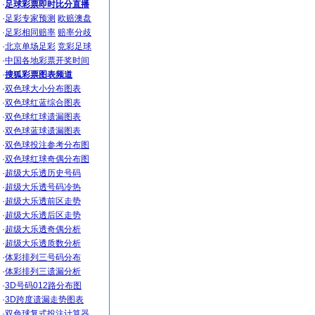
·
足球彩票即时比分直播
·
足彩专家预测
欧赔澳盘
·
足彩相同赔率
赔率分歧
·
北京单场足彩
竞彩足球
·
中国各地彩票开奖时间
·
搜狐彩票图表频道
·
双色球大小分布图表
·
双色球红蓝综合图表
·
双色球红球遗漏图表
·
双色球蓝球遗漏图表
·
双色球投注参考分布图
·
双色球红球奇偶分布图
·
超级大乐透历史号码
·
超级大乐透号码冷热
·
超级大乐透前区走势
·
超级大乐透后区走势
·
超级大乐透奇偶分析
·
超级大乐透质数分析
·
体彩排列三号码分布
·
体彩排列三遗漏分析
·
3D号码012路分布图
·
3D跨度遗漏走势图表
·
双色球复式投注计算器