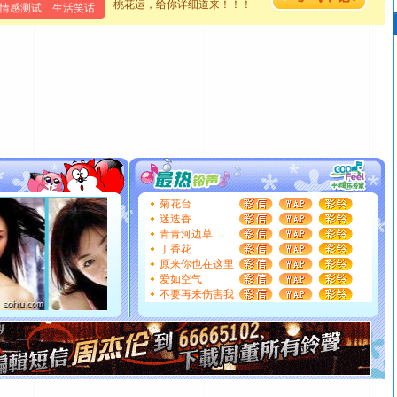
桃花运，给你详细道来！！！
情感测试
生活笑话
离。水晶之恋祝你新年快乐
[元旦]
当我狠下心扭头离去那一刻，你在我身后无助地哭
泣，这痛楚让我明白我多么爱你。我转身抱住你：这猪不
卖了。水晶之恋祝你新年快乐。
[春节]
风柔雨润好月圆，半岛铁盒伴身边，每日尽显开心
颜！冬去春来似水如烟，劳碌人生需尽欢！听一曲轻歌，
道一声平安！新年吉祥万事如愿
[春节]
传说薰衣草有四片叶子：第一片叶子是信仰，第二
片叶子是希望，第三片叶子是爱情，第四片叶子是幸运。
送你一棵薰衣草，愿你新年快乐！
[圣诞节]
圣诞节到了，想想没什么送给你的，又不打算给
你太多，只有给你五千万：千万快乐！千万要健康！千万
菊花台
迷迭香
要平安！千万要知足！千万不要忘记我！
青青河边草
[圣诞节]
不只这样的日子才会想起你,而是这样的日子才
丁香花
能正大光明地骚扰你,告诉你,圣诞要快乐!新年要快乐!天天
原来你也在这里
都要快乐噢!
爱如空气
[圣诞节]
奉上一颗祝福的心,在这个特别的日子里,愿幸福,
不要再来伤害我
如意,快乐,鲜花,一切美好的祝愿与你同在.圣诞快乐!
[元旦]
看到你我会触电；看不到你我要充电；没有你我会
断电。爱你是我职业，想你是我事业，抱你是我特长，吻
你是我专业！水晶之恋祝你新年快乐
[元旦]
如果上天让我许三个愿望，一是今生今世和你在一