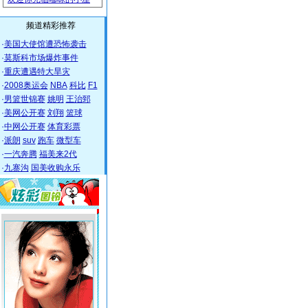
频道精彩推荐
·
美国大使馆遭恐怖袭击
·
莫斯科市场爆炸事件
·
重庆遭遇特大旱灾
·
2008奥运会
NBA
科比
F1
·
男篮世锦赛
姚明
王治郅
·
美网公开赛
刘翔
篮球
·
中网公开赛
体育彩票
·
派朗
suv
跑车
微型车
·
一汽奔腾
福美来2代
·
九寨沟
国美收购永乐