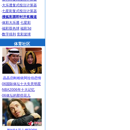
·
大乐透复式投注计算器
·
七星彩复式投注计算器
·
搜狐彩票即时开奖频道
·
体彩大乐透
七星彩
·
福彩双色球
福彩3d
·
数字排列
竞彩篮球
体育社区
晶晶启刚相依阿拉伯恋情
·
06国际体坛十大失意明星
·
NBA2006年十大记忆
·
06体坛的那些花儿