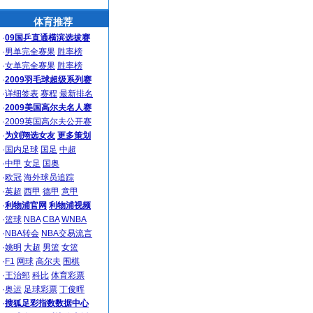
体育推荐
·
09国乒直通横滨选拔赛
·
男单完全赛果
胜率榜
·
女单完全赛果
胜率榜
·
2009羽毛球超级系列赛
·
详细签表
赛程
最新排名
·
2009美国高尔夫名人赛
·
2009英国高尔夫公开赛
·
为刘翔选女友
更多策划
·
国内足球
国足
中超
·
中甲
女足
国奥
·
欧冠
海外球员追踪
·
英超
西甲
德甲
意甲
·
利物浦官网
利物浦视频
·
篮球
NBA
CBA
WNBA
·
NBA转会
NBA交易流言
·
姚明
大超
男篮
女篮
·
F1
网球
高尔夫
围棋
·
王治郅
科比
体育彩票
·
奥运
足球彩票
丁俊晖
·
搜狐足彩指数数据中心