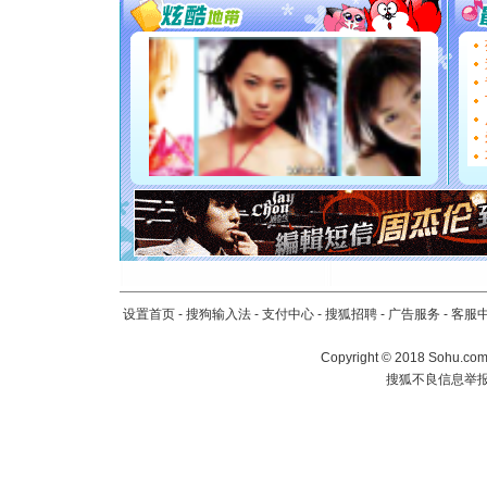
[圣诞节]
你太多，
要平安！
[圣诞节]
能正大光明
都要快乐噢
[圣诞节]
如意,快乐
[元旦]
看
断电。爱
你是我专
[元旦]
如
起；二是
离。水晶
[元旦]
当
设置首页
-
搜狗输入法
-
支付中心
-
搜狐招聘
-
广告服务
-
客服
泣，这痛
卖了。水
Copyright
©
2018 Sohu.com 
[春节]
风
搜狐不良信息举
颜！冬去
道一声平
[春节]
传
片叶子是
送你一棵