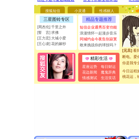
你太多，
搜狐短信
小灵通
性感丽人
要平安！
[圣诞节]
三星图铃专区
精品专题推荐
能正大光明
[周杰伦] 千里之外
短信企业通秀百变功能
都要快乐噢
[誓 言] 求佛
浪漫情怀一起漫步音乐
[圣诞节]
[王力宏] 大城小爱
同城约会今夜告别寂寞
如意,快乐
[王心凌] 花的嫁纱
敢来挑战你的球技吗？
[元旦]
看
断电。爱
精彩生活
你是我专
星座运势
每日财运
[元旦]
如
今日运程
花边新闻
魔鬼辞典
起；二是
桃花运，
情感测试
生活笑话
离。水晶
[元旦]
当
泣，这痛
卖了。水
[春节]
风
颜！冬去
道一声平
[春节]
传
片叶子是
送你一棵