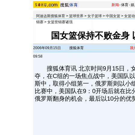
新闻
-
体育
-
娱
阿迪达斯搜狐体育
>
篮球世界
>
女子篮球
>
中国女篮
>
女篮动
锦赛
>
女篮世锦赛诸强
国女篮保持不败金身 
2006年09月15日
搜狐体育
我
09:58
搜狐体育讯 北京时间9月15日，
夺，在C组的一场焦点战中，美国队以9
斯中，取得小组第一，俄罗斯则以小
比赛中，美国队在9：0开场后就在比
俄罗斯翻身的机会，最后以10分的优