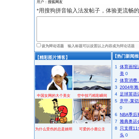
用户：
*用搜狗拼音输入法发帖子，体验更流畅的
设为辩论话题
【热门新闻推
【精彩图片博客】
1
体育画报
美
0
2
体育消费
3
2004
4
足球英语
中国女网的大个美女
空中技巧精彩瞬间
5
意甲-莱切
0
6
NBA季
7
雅典奥运
8
只支撑1
为什么受伤的总是姚明
可爱的小鹿公主
头
0