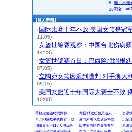
9
选手不走
10
图文：举
【相关新闻】
·
国际比赛十年不败 美国女篮是冠
11:05)
·
女篮世锦赛观察：中国台北伤病频
14:28)
·
女篮世锦赛首日：巴西险胜阿根廷
07:05)
·
立陶宛女篮因迟到遭判 对手澳大
05:15)
·
美国女篮近十年国际大赛全不败 
10:08)
[圣诞节]