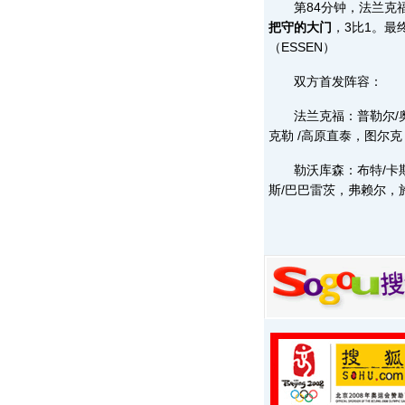
第84分钟，法兰克
把守的大门
，3比1。最
（ESSEN）
双方首发阵容：
法兰克福：普勒尔/奥克
克勒 /高原直泰，图尔克
勒沃库森：布特/卡斯
斯/巴巴雷茨，弗赖尔，