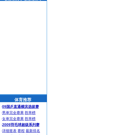
体育推荐
·
09国乒直通横滨选拔赛
·
男单完全赛果
胜率榜
·
女单完全赛果
胜率榜
·
2009羽毛球超级系列赛
·
详细签表
赛程
最新排名