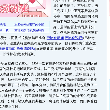
3月18日（5比2击败杜伊斯
堡）的事情了。本场比赛，法
兰克福主力中卫瓦索斯基红牌
停赛，而两名希腊国脚阿马纳
蒂迪斯与基尔贾科斯则有伤在
身，届时能否上场尚属未知
数。勒沃库森方面同样有主将
肌受伤，而队长拉梅洛与巴比奇
(
巴比奇新闻
,
巴比奇说吧
)
(巴比奇
牌停赛。法兰克福主教练冯克尔在赛前表示，他们将把防守重点放
施奈德新闻
,
施奈德说吧
)
(施奈德新闻,施奈德说吧)身上，而拜耳主
，以保持在积分榜前列。
后就占据了主动，但第一次有威胁的攻势则是由法兰克福队完
库森的马杜尼把球破坏出底线。法兰克福开出角球，芬克的头球高
沃库森的卡斯特罗失误，施特雷勒28米开外远射，皮球偏出了球
段，动作也开始变大。第24分钟，法兰克福的施特雷勒在拼抢中
尔出示了一张黄牌。第36分钟，勒沃库森的施魏格勒也吃到了一
沃库森获得了一个好机会，帕帕多普洛斯和罗尔费斯作了一个二过
门，球被回防的中后卫雷默挡出。随后法兰克福的前锋图尔克又吃
最后一分钟，勒沃库森的弗赖尔一脚任意球穿透人墙，而门将普勒
0结束上半时。