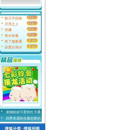
秋天不回来
月亮之上
求佛
香水有毒
死了都要爱
寂寞沙洲冷
迷糊娃娃可爱粉红卡通
四季美眉给你最想要的
搜狐分类 ·搜狐招商