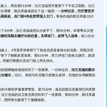
人，而在第51分钟，法兰克福用齐曼替下了中后卫雷默。法兰
作出调整，勒沃库森就抓住了这一漏洞：一
分钟过后，巴巴雷茨开
高高跃起，在门前4米处把球顶入大门，
客场作战的勒沃库森1比0
3分钟，法兰克福就把比分扳平了。第55分钟，本赛季从汉堡
泰接到克勒左侧开出的任意，头球攻门，皮球飞入远角
，场上比分
换人。4号普罗伊斯替下了助攻高原直泰得分的克勒，而勒沃库
替下了帕帕多普洛斯。第62分钟，库兰伊在门前抢点踢空，跟进
门，球被巴斯图尔克在门线上用头挡出。
的国脚施奈德也吃到了一张黄牌。一分钟过后，
法兰克福的图尔
比分超出，
2比1。虽然马杜尼极力想救出皮球，但他的头球解围也
的卡斯特罗被黄牌警告。第75分钟，落后的勒沃库森用巴内塔替
，法兰克福的后卫奥克斯也吃到了一张黄牌。第80分钟，勒沃库森
搏，用阿蒂尔森替下了施魏格勒。