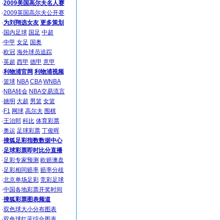
·
2009美国高尔夫名人赛
·
2009英国高尔夫公开赛
·
为刘翔选女友
更多策划
·
国内足球
国足
中超
·
中甲
女足
国奥
·
欧冠
海外球员追踪
·
英超
西甲
德甲
意甲
·
利物浦官网
利物浦视频
·
篮球
NBA
CBA
WNBA
·
NBA转会
NBA交易流言
·
姚明
大超
男篮
女篮
·
F1
网球
高尔夫
围棋
·
王治郅
科比
体育彩票
·
奥运
足球彩票
丁俊晖
·
搜狐足彩指数数据中心
·
足球彩票即时比分直播
·
足彩专家预测
欧赔澳盘
·
足彩相同赔率
赔率分歧
·
北京单场足彩
竞彩足球
·
中国各地彩票开奖时间
·
搜狐彩票图表频道
·
双色球大小分布图表
·
双色球红蓝综合图表