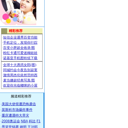
频道精彩推荐
·
美国大使馆遭恐怖袭击
·
莫斯科市场爆炸事件
·
重庆遭遇特大旱灾
·
2008奥运会
NBA
科比
F1
·
男篮世锦赛
姚明
王治郅