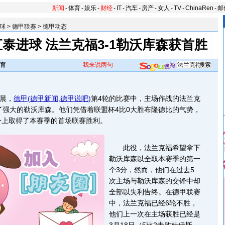
新闻
-
体育
-
娱乐
-
财经
-
IT
-
汽车
-
房产
-
女人
-
TV
-
ChinaRen
-
邮
球
>
德甲联赛
>
德甲动态
直泰进球 法兰克福3-1勒沃库森获首胜
育
我来说两句
晨，
德甲
(
德甲新闻
,
德甲说吧
)
第4轮的比赛中，主场作战的法兰克
了强大的勒沃库森。他们凭借着联盟杯4比0大胜布隆德比的气势，
身上取得了本赛季的首场联赛胜利。
此役，法兰克福希望拿下
勒沃库森以全取本赛季的第一
个3分，然而，他们在过去5
次主场与勒沃库森的交锋中却
全部以失利告终。在德甲联赛
中，法兰克福已经6轮不胜，
他们上一次在主场获胜已经是