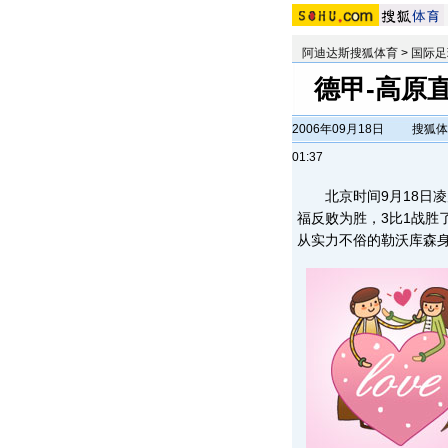
阿迪达斯搜狐体育
>
国际足
德甲-高原
2006年09月18日
搜狐体
01:37
北京时间9月18日凌
福反败为胜，3比1战胜
从实力不俗的勒沃库森