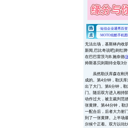
无法出场，基斯林内收
新闻,巴比奇说吧)则红
在巴巴雷茨与B.施奈德
(
帅斯基贝则期待全取3分
虽然勒沃库森在刚开场
成的。第4分钟，勒沃
出了大门。第6分钟，勒
门。随后双方进入相持阶
动作过大，被主裁判范德
张黄牌。第44分钟，勒
一配合后，后者大力射
到了一张黄牌。上半场
尔候个正着。双方以0比