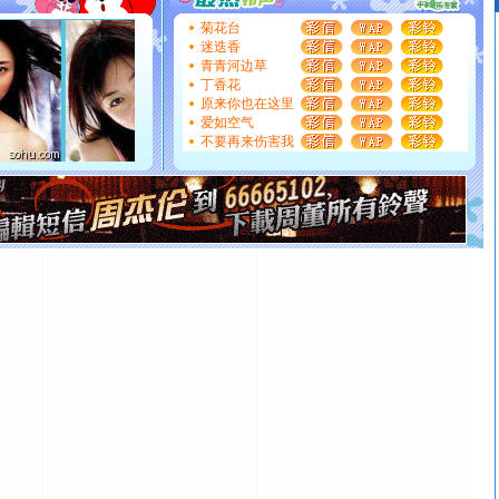
[圣诞节]
圣诞节到了，想想没什么送给你的，又不打算给
菊花台
你太多，只有给你五千万：千万快乐！千万要健康！千万
迷迭香
要平安！千万要知足！千万不要忘记我！
青青河边草
[圣诞节]
不只这样的日子才会想起你,而是这样的日子才
丁香花
能正大光明地骚扰你,告诉你,圣诞要快乐!新年要快乐!天天
原来你也在这里
都要快乐噢!
爱如空气
不要再来伤害我
[圣诞节]
奉上一颗祝福的心,在这个特别的日子里,愿幸福,
如意,快乐,鲜花,一切美好的祝愿与你同在.圣诞快乐!
[元旦]
看到你我会触电；看不到你我要充电；没有你我会
断电。爱你是我职业，想你是我事业，抱你是我特长，吻
你是我专业！水晶之恋祝你新年快乐
[元旦]
如果上天让我许三个愿望，一是今生今世和你在一
起；二是再生再世和你在一起；三是三生三世和你不再分
离。水晶之恋祝你新年快乐
[元旦]
当我狠下心扭头离去那一刻，你在我身后无助地哭
泣，这痛楚让我明白我多么爱你。我转身抱住你：这猪不
卖了。水晶之恋祝你新年快乐。
[春节]
风柔雨润好月圆，半岛铁盒伴身边，每日尽显开心
颜！冬去春来似水如烟，劳碌人生需尽欢！听一曲轻歌，
道一声平安！新年吉祥万事如愿
[春节]
传说薰衣草有四片叶子：第一片叶子是信仰，第二
片叶子是希望，第三片叶子是爱情，第四片叶子是幸运。