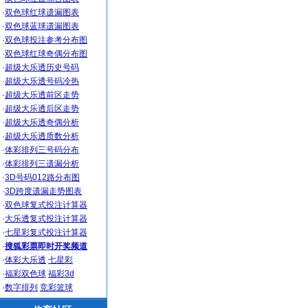
·
双色球红球遗漏图表
·
双色球蓝球遗漏图表
·
双色球投注参考分布图
·
双色球红球奇偶分布图
·
超级大乐透历史号码
·
超级大乐透号码冷热
·
超级大乐透前区走势
·
超级大乐透后区走势
·
超级大乐透奇偶分析
·
超级大乐透质数分析
·
体彩排列三号码分布
·
体彩排列三遗漏分析
·
3D号码012路分布图
·
3D跨度遗漏走势图表
·
双色球复式投注计算器
·
大乐透复式投注计算器
·
七星彩复式投注计算器
·
搜狐彩票即时开奖频道
·
体彩大乐透
七星彩
·
福彩双色球
福彩3d
·
数字排列
竞彩篮球