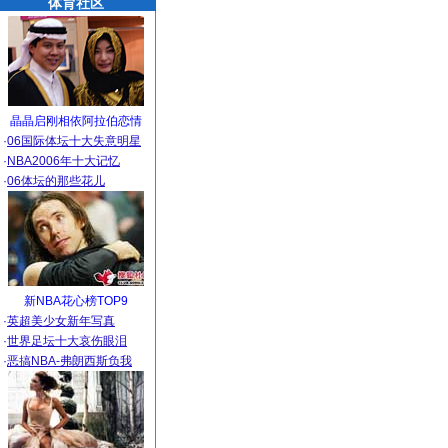
体育社区
晶晶启刚相依阿拉伯恋情
·
06国际体坛十大失意明星
·
NBA2006年十大记忆
·
06体坛的那些花儿
新NBA花心榜TOP9
·
英超美少女新年写真
·
世界足坛十大哀伤眼泪
·
恶搞NBA-弗朗西斯负我