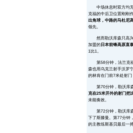
中场休息时双方均无换
克福的中后卫位置刚刚
出角球，中路的马杜尼
领先。
然而勒沃库森只高兴了
加盟的
日本前锋高原直
1比1。
第58分钟，法兰克福
森也用乌克兰射手沃罗宁
的林肯在门前7米处射
第70分钟，勒沃库森
克在25米开外的射门把
未能奏效。
第72分钟，勒沃库森
下了斯滕曼。第77分钟
的主教练斯基贝最后一