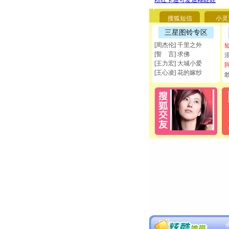
搜狐短信
小灵
三星图铃专区
[周杰伦] 千里之外
[誓 言] 求佛
[王力宏] 大城小爱
[王心凌] 花的嫁纱