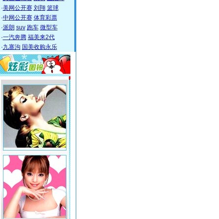
·
美网公开赛
刘翔
篮球
·
中网公开赛
体育彩票
·
派朗
suv
跑车
微型车
·
一汽奔腾
福美来2代
·
九寨沟
国美收购永乐