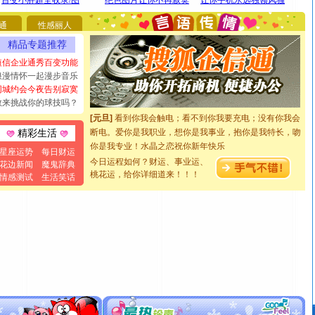
你太多，只有给你五千万：千万快乐！千万要健康！千万
通
性感丽人
要平安！千万要知足！千万不要忘记我！
[圣诞节]
不只这样的日子才会想起你,而是这样的日子才
精品专题推荐
能正大光明地骚扰你,告诉你,圣诞要快乐!新年要快乐!天天
短信企业通秀百变功能
都要快乐噢!
浪漫情怀一起漫步音乐
[圣诞节]
奉上一颗祝福的心,在这个特别的日子里,愿幸福,
同城约会今夜告别寂寞
如意,快乐,鲜花,一切美好的祝愿与你同在.圣诞快乐!
敢来挑战你的球技吗？
[元旦]
看到你我会触电；看不到你我要充电；没有你我会
断电。爱你是我职业，想你是我事业，抱你是我特长，吻
精彩生活
你是我专业！水晶之恋祝你新年快乐
星座运势
每日财运
[元旦]
如果上天让我许三个愿望，一是今生今世和你在一
今日运程如何？财运、事业运、
花边新闻
魔鬼辞典
起；二是再生再世和你在一起；三是三生三世和你不再分
桃花运，给你详细道来！！！
情感测试
生活笑话
离。水晶之恋祝你新年快乐
[元旦]
当我狠下心扭头离去那一刻，你在我身后无助地哭
泣，这痛楚让我明白我多么爱你。我转身抱住你：这猪不
卖了。水晶之恋祝你新年快乐。
[春节]
风柔雨润好月圆，半岛铁盒伴身边，每日尽显开心
颜！冬去春来似水如烟，劳碌人生需尽欢！听一曲轻歌，
道一声平安！新年吉祥万事如愿
[春节]
传说薰衣草有四片叶子：第一片叶子是信仰，第二
片叶子是希望，第三片叶子是爱情，第四片叶子是幸运。
送你一棵薰衣草，愿你新年快乐！