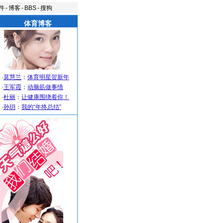
件
-
博客
-
BBS
-
搜狗
体育博客
·
莫慧兰
：
体育明星贺新年
·
王军霞
：
动脑筋做事情
·
杜丽
：
让健康围绕着你！
·
孙玥
：
我的“年终总结”