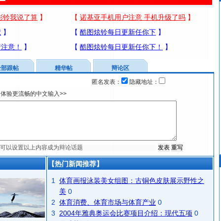
全部跟帖
精华帖
辩论区
匿名发表：
隐藏地址：
体验更流畅的中文输入>>
【热门新闻推荐】
1
体育画报泳装美女组图：古铜色皮肤展示野性之
美
0
2
体育消费、体育市场与体育产业
0
3
2004年雅典奥运会比赛项目介绍：现代五项
0