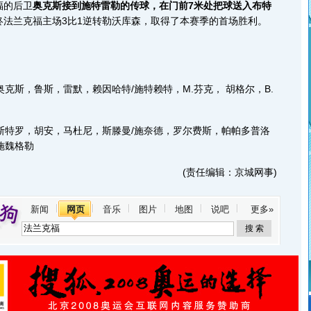
福的后卫
奥克斯接到施特雷勒的传球，在门前7米处把球送入布特
终法兰克福主场3比1逆转勒沃库森，取得了本赛季的首场胜利。
斯，鲁斯，雷默，赖因哈特/施特赖特，M.芬克， 胡格尔，B.
特罗，胡安，马杜尼，斯滕曼/施奈德，罗尔费斯，帕帕多普洛
施魏格勒
(责任编辑：京城网事)
新闻
网页
音乐
图片
地图
说吧
更多»