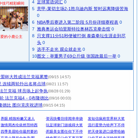
4
足球英语词汇
0
中技巧精彩瞬间
5
意甲-莱切主场2-1胜乌迪内斯 暂时远离降级苦海
0
6
NBA季后赛进入第二阶段 5月份详细赛程表
0
7
雅典奥运会珀里斯特拉奥林匹克拳击馆
0
8
只支撑11分51秒便被打倒 泰森拳坛生涯走到尽
可爱的小鹿公主
头
0
9
选手不走光 观众就走光
0
10
图文：举重男子69公斤级 张国政最后一举
0
联盟杯大胜成法兰克福累赘
(09/15 14:57)
 连续两轮扑出名将点球
(08/21 11:57)
1法兰克福 球员场上起争执
(08/28 01:29)
轮 法兰克福4－0布隆德比
(09/16 00:03)
隆德比 图尔克庆祝进球
(09/15 04:15)
[圣诞节]
圣诞节到了，想想没什么送给你的，又不打算给