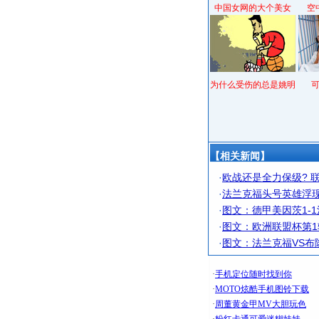
中国女网的大个美女
空
为什么受伤的总是姚明
【相关新闻】
·
欧战还是全力保级? 
·
法兰克福头号英雄浮现
·
图文：德甲美因茨1-
·
图文：欧洲联盟杯第1
·
图文：法兰克福VS布