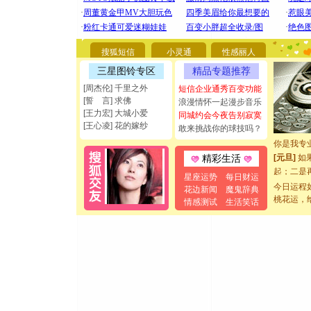
你太多，
要平安！
[圣诞节]
搜狐短信
小灵通
性感丽人
能正大光明
都要快乐噢
三星图铃专区
精品专题推荐
[圣诞节]
[周杰伦] 千里之外
短信企业通秀百变功能
如意,快乐
[誓 言] 求佛
浪漫情怀一起漫步音乐
[元旦]
看
[王力宏] 大城小爱
同城约会今夜告别寂寞
断电。爱
[王心凌] 花的嫁纱
敢来挑战你的球技吗？
你是我专
[元旦]
如
精彩生活
起；二是
星座运势
每日财运
离。水晶
今日运程
花边新闻
魔鬼辞典
[元旦]
当
桃花运，
情感测试
生活笑话
泣，这痛
卖了。水
[春节]
风
颜！冬去
道一声平
[春节]
传
片叶子是
送你一棵