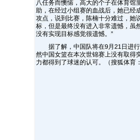
八任务而懊恼，高大的个子在体育馆
助，在经过小组赛的血战后，她已经
攻点，说到比赛，陈楠十分难过，她说
标，但是最终没有进入非常遗憾，虽
没有实现目标感觉很遗憾。”
据了解，中国队将在9月21日进行第
然中国女篮在本次世锦赛上没有取得
力都得到了球迷的认可。（搜狐体育