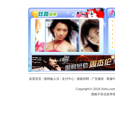
[圣诞节]
你太多，
要平安！
[圣诞节]
能正大光明
都要快乐噢
[圣诞节]
如意,快乐
[元旦]
看
断电。爱
你是我专
[元旦]
如
起；二是
离。水晶
[元旦]
当
设置首页
-
搜狗输入法
-
支付中心
-
搜狐招聘
-
广告服务
-
客服
泣，这痛
卖了。水
Copyright
©
2018 Sohu.com 
[春节]
风
搜狐不良信息举
颜！冬去
道一声平
[春节]
传
片叶子是