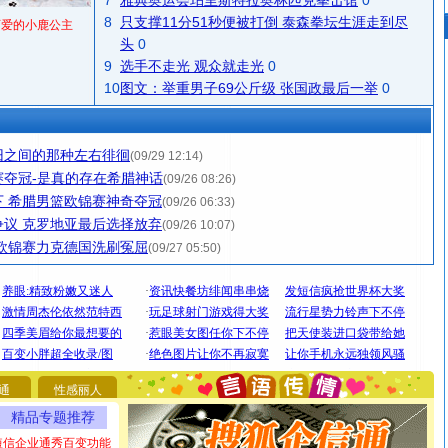
7
雅典奥运会珀里斯特拉奥林匹克拳击馆
0
8
只支撑11分51秒便被打倒 泰森拳坛生涯走到尽
可爱的小鹿公主
头
0
9
选手不走光 观众就走光
0
10
图文：举重男子69公斤级 张国政最后一举
0
旧之间的那种左右徘徊
(09/29 12:14)
夺冠-是真的存在希腊神话
(09/26 08:26)
 希腊男篮欧锦赛神奇夺冠
(09/26 06:33)
议 克罗地亚最后选择放弃
(09/26 10:07)
欧锦赛力克德国洗刷冤屈
(09/27 05:50)
[圣诞节]
圣诞节到了，想想没什么送给你的，又不打算给
你太多，只有给你五千万：千万快乐！千万要健康！千万
要平安！千万要知足！千万不要忘记我！
[圣诞节]
不只这样的日子才会想起你,而是这样的日子才
能正大光明地骚扰你,告诉你,圣诞要快乐!新年要快乐!天天
都要快乐噢!
通
性感丽人
[圣诞节]
奉上一颗祝福的心,在这个特别的日子里,愿幸福,
精品专题推荐
如意,快乐,鲜花,一切美好的祝愿与你同在.圣诞快乐!
短信企业通秀百变功能