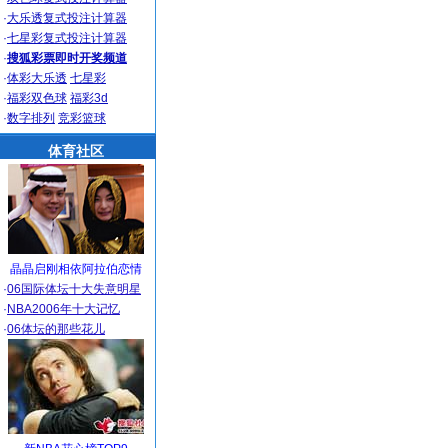
·
大乐透复式投注计算器
·
七星彩复式投注计算器
·
搜狐彩票即时开奖频道
·
体彩大乐透
七星彩
·
福彩双色球
福彩3d
·
数字排列
竞彩篮球
体育社区
晶晶启刚相依阿拉伯恋情
·
06国际体坛十大失意明星
·
NBA2006年十大记忆
·
06体坛的那些花儿