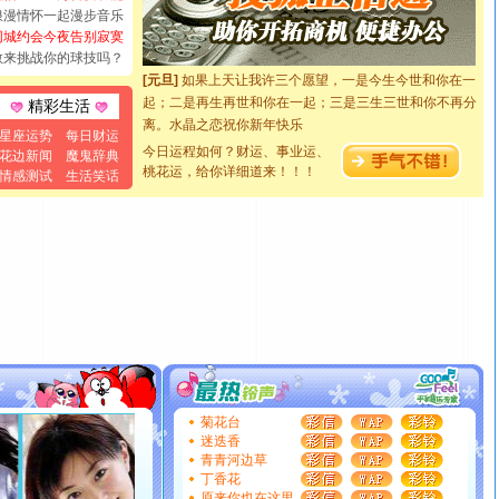
[元旦]
看到你我会触电；看不到你我要充电；没有你我会
浪漫情怀一起漫步音乐
断电。爱你是我职业，想你是我事业，抱你是我特长，吻
同城约会今夜告别寂寞
你是我专业！水晶之恋祝你新年快乐
敢来挑战你的球技吗？
[元旦]
如果上天让我许三个愿望，一是今生今世和你在一
起；二是再生再世和你在一起；三是三生三世和你不再分
精彩生活
离。水晶之恋祝你新年快乐
[元旦]
当我狠下心扭头离去那一刻，你在我身后无助地哭
星座运势
每日财运
今日运程如何？财运、事业运、
花边新闻
魔鬼辞典
泣，这痛楚让我明白我多么爱你。我转身抱住你：这猪不
桃花运，给你详细道来！！！
情感测试
生活笑话
卖了。水晶之恋祝你新年快乐。
[春节]
风柔雨润好月圆，半岛铁盒伴身边，每日尽显开心
颜！冬去春来似水如烟，劳碌人生需尽欢！听一曲轻歌，
道一声平安！新年吉祥万事如愿
[春节]
传说薰衣草有四片叶子：第一片叶子是信仰，第二
片叶子是希望，第三片叶子是爱情，第四片叶子是幸运。
送你一棵薰衣草，愿你新年快乐！
[圣诞节]
圣诞节到了，想想没什么送给你的，又不打算给
你太多，只有给你五千万：千万快乐！千万要健康！千万
要平安！千万要知足！千万不要忘记我！
[圣诞节]
不只这样的日子才会想起你,而是这样的日子才
菊花台
能正大光明地骚扰你,告诉你,圣诞要快乐!新年要快乐!天天
迷迭香
都要快乐噢!
青青河边草
[圣诞节]
奉上一颗祝福的心,在这个特别的日子里,愿幸福,
丁香花
如意,快乐,鲜花,一切美好的祝愿与你同在.圣诞快乐!
原来你也在这里