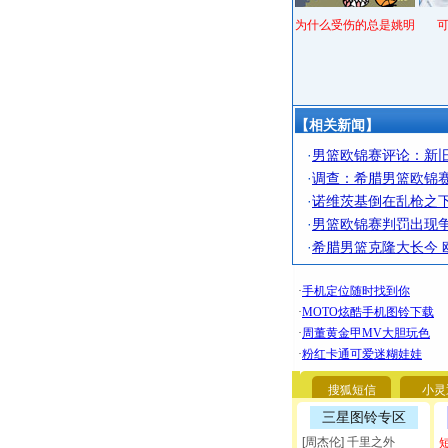
为什么受伤的总是姚明
【相关新闻】
·
男篮欧锦赛评论：新
·
调查：希腊男篮欧锦赛
·
诺维茨基倒在乱枪之下
·
男篮欧锦赛判罚出现争
·
希腊男篮克隆大长今 
搜狐短信
小灵
三星图铃专区
[周杰伦] 千里之外