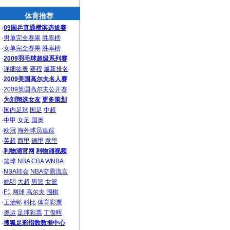
体育推荐
·
09国乒直通横滨选拔赛
·
男单完全赛果
胜率榜
·
女单完全赛果
胜率榜
·
2009羽毛球超级系列赛
·
详细签表
赛程
最新排名
·
2009美国高尔夫名人赛
·
2009英国高尔夫公开赛
·
为刘翔选女友
更多策划
·
国内足球
国足
中超
·
中甲
女足
国奥
·
欧冠
海外球员追踪
·
英超
西甲
德甲
意甲
·
利物浦官网
利物浦视频
·
篮球
NBA
CBA
WNBA
·
NBA转会
NBA交易流言
·
姚明
大超
男篮
女篮
·
F1
网球
高尔夫
围棋
·
王治郅
科比
体育彩票
·
奥运
足球彩票
丁俊晖
·
搜狐足彩指数数据中心