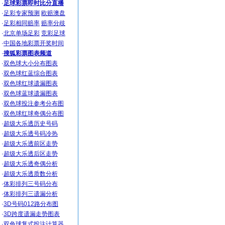
·
足球彩票即时比分直播
·
足彩专家预测
欧赔澳盘
·
足彩相同赔率
赔率分歧
·
北京单场足彩
竞彩足球
·
中国各地彩票开奖时间
·
搜狐彩票图表频道
·
双色球大小分布图表
·
双色球红蓝综合图表
·
双色球红球遗漏图表
·
双色球蓝球遗漏图表
·
双色球投注参考分布图
·
双色球红球奇偶分布图
·
超级大乐透历史号码
·
超级大乐透号码冷热
·
超级大乐透前区走势
·
超级大乐透后区走势
·
超级大乐透奇偶分析
·
超级大乐透质数分析
·
体彩排列三号码分布
·
体彩排列三遗漏分析
·
3D号码012路分布图
·
3D跨度遗漏走势图表
·
双色球复式投注计算器