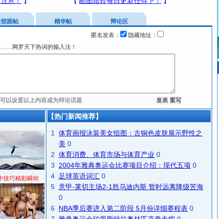
全部跟帖
精华帖
辩论区
匿名发表：
隐藏地址：
宴……网罗天下热词的输入法！
【热门新闻推荐】
1
体育画报泳装美女组图：古铜色皮肤展示野性之
美
0
2
体育消费、体育市场与体育产业
0
3
2004年雅典奥运会比赛项目介绍：现代五项
0
4
足球英语词汇
0
中技巧精彩瞬间
5
意甲-莱切主场2-1胜乌迪内斯 暂时远离降级苦海
0
6
NBA季后赛进入第二阶段 5月份详细赛程表
0