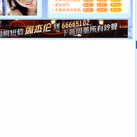
[元旦]
看到你我会触电；看不到你我要充电；没有你我会
爱如空气
断电。爱你是我职业，想你是我事业，抱你是我特长，吻
不要再来伤害我
你是我专业！水晶之恋祝你新年快乐
[元旦]
如果上天让我许三个愿望，一是今生今世和你在一
起；二是再生再世和你在一起；三是三生三世和你不再分
离。水晶之恋祝你新年快乐
[元旦]
当我狠下心扭头离去那一刻，你在我身后无助地哭
泣，这痛楚让我明白我多么爱你。我转身抱住你：这猪不
卖了。水晶之恋祝你新年快乐。
[春节]
风柔雨润好月圆，半岛铁盒伴身边，每日尽显开心
颜！冬去春来似水如烟，劳碌人生需尽欢！听一曲轻歌，
道一声平安！新年吉祥万事如愿
[春节]
传说薰衣草有四片叶子：第一片叶子是信仰，第二
片叶子是希望，第三片叶子是爱情，第四片叶子是幸运。
送你一棵薰衣草，愿你新年快乐！