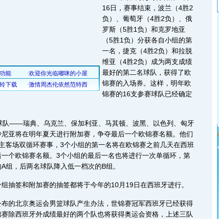
16日，赛事结束，波兰（4胜2
负）、葡萄牙（4胜2负）、俄
罗斯（5胜1负）和克罗地亚
（5胜1负）分获各自小组的第
一名，捷克（4胜2负）和拉脱
维亚（4胜2负）成为两支成绩
最好的第二名球队，获得了欧
锦赛的入场券。这样，明年欧
锦赛的16支参赛球队已经确定
队——瑞典、乌克兰、保加利亚、马其顿、波黑、以色列、匈牙
沙尼亚将在明年夏天进行附加赛，争夺最后一个欧锦赛名额。他们
主客场双循环赛事，3个小组的第一名将在欧锦赛之前几天在西班
后一个欧锦赛名额。3个小组的最后一名也将进行一次单循环，第
A组，后两名球队降入低一档次的B组。
抽签和附加赛的抽签都将于今年的10月19日在西班牙进行。
的北京奥运会男篮球队产生办法，世锦赛冠军西班牙已经获得
锦赛除西班牙外成绩最好的两个队也将获得奥运会资格，上述三队