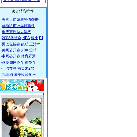
频道精彩推荐
·
美国大使馆遭恐怖袭击
·
莫斯科市场爆炸事件
·
重庆遭遇特大旱灾
·
2008奥运会
NBA
科比
F1
·
男篮世锦赛
姚明
王治郅
·
美网公开赛
刘翔
篮球
·
中网公开赛
体育彩票
·
派朗
suv
跑车
微型车
·
一汽奔腾
福美来2代
·
九寨沟
国美收购永乐