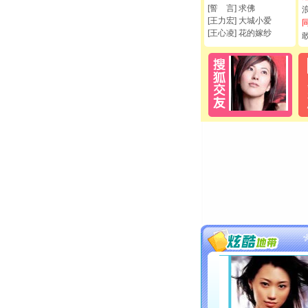
[誓 言] 求佛
[王力宏] 大城小爱
[王心凌] 花的嫁纱