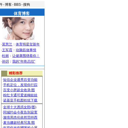
件
-
博客
-
BBS
-
搜狗
体育博客
·
莫慧兰
：
体育明星贺新年
·
王军霞
：
动脑筋做事情
·
杜丽
：
让健康围绕着你！
·
孙玥
：
我的“年终总结”