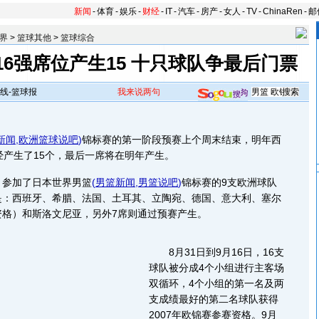
新闻
-
体育
-
娱乐
-
财经
-
IT
-
汽车
-
房产
-
女人
-
TV
-
ChinaRen
-
邮
界
>
篮球其他
>
篮球综合
6强席位产生15 十只球队争最后门票
线-篮球报
我来说两句
新闻
,
欧洲篮球说吧
)
锦标赛的第一阶段预赛上个周末结束，明年西
经产生了15个，最后一席将在明年产生。
参加了日本世界男篮
(
男篮新闻
,
男篮说吧
)
锦标赛的9支欧洲球队
是：西班牙、希腊、法国、土耳其、立陶宛、德国、意大利、塞尔
资格）和斯洛文尼亚，另外7席则通过预赛产生。
8月31日到9月16日，16支
球队被分成4个小组进行主客场
双循环，4个小组的第一名及两
支成绩最好的第二名球队获得
2007年欧锦赛参赛资格。9月