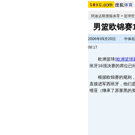
阿迪达斯搜狐体育
>
篮球世
男篮欧锦赛1
2006年09月20日
中体在
08:17
欧洲篮球
(
欧洲篮球
班牙16强决赛的席位已
根据欧锦赛的规则，
直接进军西班牙，他们
维亚（继承了原塞黑的